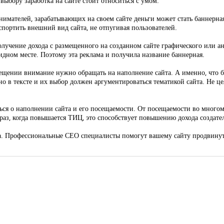
выбору заработка на сайте стоит относиться с умом.
мателей, зарабатывающих на своем сайте деньги может стать баннерная
спортить внешний вид сайта, не отпугивая пользователей.
 получение дохода с размещенного на созданном сайте графического или 
дном месте. Поэтому эта реклама и получила название баннерная.
мещении внимание нужно обращать на наполнение сайта. А именно, что б
 в тексте и их выбор должен аргументироваться тематикой сайта. Не це
ся о наполнении сайта и его посещаемости. От посещаемости во многом 
з, когда повышается ТИЦ, это способствует повышению дохода создател
та. Профессиональные СЕО специалисты помогут вашему сайту продвинут