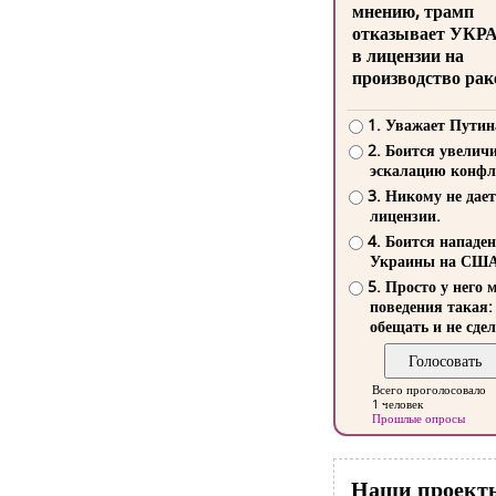
мнению, трамп
отказывает УКР
в лицензии на
производство рак
1. Уважает Путин
2. Боится увелич
эскалацию конфл
3. Никому не дает
лицензии.
4. Боится нападе
Украины на СШ
5. Просто у него 
поведения такая:
обещать и не сдел
Всего проголосовало
1 человек
Прошлые опросы
Наши проект