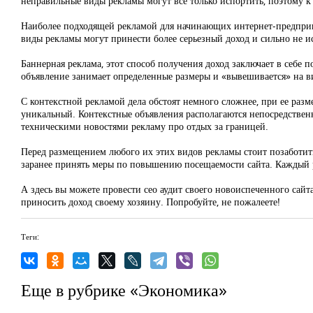
неправильные виды рекламы могут все только испортить, поэтому к 
Наиболее подходящей рекламой для начинающих интернет-предприни
виды рекламы могут принести более серьезный доход и сильно не и
Баннерная реклама, этот способ получения доход заключает в себе
объявление занимает определенные размеры и «вывешивается» на ви
С контекстной рекламой дела обстоят немного сложнее, при ее раз
уникальный. Контекстные объявления располагаются непосредственно
техническими новостями рекламу про отдых за границей.
Перед размещением любого их этих видов рекламы стоит позаботить
заранее принять меры по повышению посещаемости сайта. Каждый ра
А здесь вы можете провести сео аудит своего новоиспеченного сай
приносить доход своему хозяину. Попробуйте, не пожалеете!
Теги:
Еще в рубрике «Экономика»