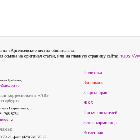
 на «Арсеньевские вести» обязательна.
я ссылка на оригинал статьи, или на главную страницу сайта:
https://w
Политика
евна Гребнёва,
Экономика
r@arsvest.ru
Защита прав
ый корреспондент «АВ»
етербурге:
ЖКХ
тьяна Гаврииловна,
Письма читателей
21-765-5754,
narod.ru
Земля-кормилица
кламы:
Вселенная
40-70-21, факс: (423) 240-70-22