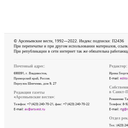
© Арсеньевские вести, 1992—2022. Индекс подписки: П2436
При перепечатке и при другом использовании материалов, ссылка
При републикации в сети интернет так же обязательна работающа
Почтовый адрес:
Редактор:
690091
, г.
Владивосток
,
Ирина Георги
Приморский край
,
Россия
.
E-mail:
edito
Переулок Шевченко
, дом 9, 27
Собственн
в Санкт-П
Редакция газеты
«
Арсеньевские вести
»:
Романенко Та
Телефон:
+7 (423) 240-70-21
, факс:
+7 (423) 240-70-22
Телефон: 8-9
E-mail:
av@arsvest.ru
E-mail:
rtg@
Отдел ре
Тел.: (423) 2