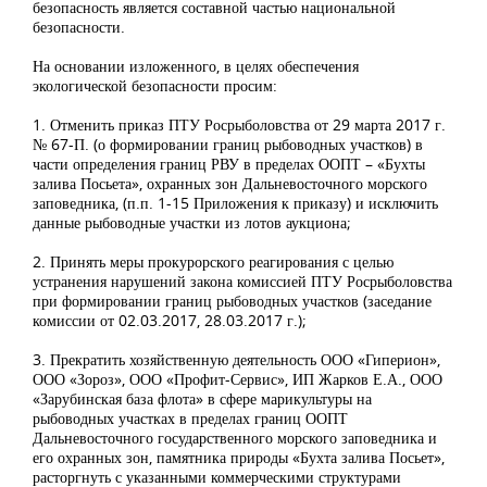
безопасность является составной частью национальной
безопасности.
На основании изложенного, в целях обеспечения
экологической безопасности просим:
1. Отменить приказ ПТУ Росрыболовства от 29 марта 2017 г.
№ 67-П. (о формировании границ рыбоводных участков) в
части определения границ РВУ в пределах ООПТ – «Бухты
залива Посьета», охранных зон Дальневосточного морского
заповедника, (п.п. 1-15 Приложения к приказу) и исключить
данные рыбоводные участки из лотов аукциона;
2. Принять меры прокурорского реагирования с целью
устранения нарушений закона комиссией ПТУ Росрыболовства
при формировании границ рыбоводных участков (заседание
комиссии от 02.03.2017, 28.03.2017 г.);
3. Прекратить хозяйственную деятельность ООО «Гиперион»,
ООО «Зороз», ООО «Профит-Сервис», ИП Жарков Е.А., ООО
«Зарубинская база флота» в сфере марикультуры на
рыбоводных участках в пределах границ ООПТ
Дальневосточного государственного морского заповедника и
его охранных зон, памятника природы «Бухта залива Посьет»,
расторгнуть с указанными коммерческими структурами