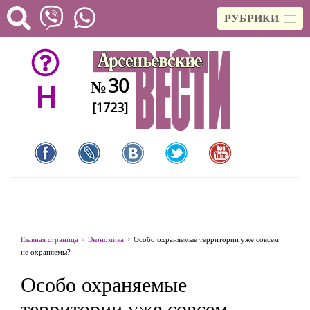
РУБРИКИ
30
№
H
[1723]
Главная страница
Экономика
Особо охраняемые территории уже совсем
не охраняемы?
Особо охраняемые
территории уже совсем