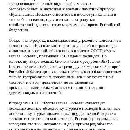
воспроизводства ценных видов рыб и морских
беспозвоночных. К настоящему времени памятник природы
«Бухты залива Посьета» относится к наиболее уникальным и,
что особенно важно, практически не затронутым
хозяйственной деятельностью морским акваториям Российской
Федерации.
Общее число редких, находящихся под угрозой исчезновения и
включенных в Красные книги разных уровней и стран видов
животных и растений, обитающих в пределах ООПТ «бухты
залива Посьета», превышает 150 видов и подвидов. По
количеству видов водных биологических ресурсов (ВБР) залив
Посьета не имеет себе равных среди других морских акваторий
Российской Федерации, что объясняется как его благоприятным
физико-географическим положением, так и относительной
чистотой его вод, практически не загрязненных
промышленными, сельскохозяйственными, бытовыми и
другими видами загрязнений.
В пределах ООПТ «Бухты залива Посьета» существует
несколько десятков объектов культурного наследия (памятников
истории и культуры), подлежащих государственной охране и
связанных с этногенезом и историей России (культурные слои,
городища, стоянки, некрополи и др.), причем ряд объектов
культурного наследия находится под водой в приливо-