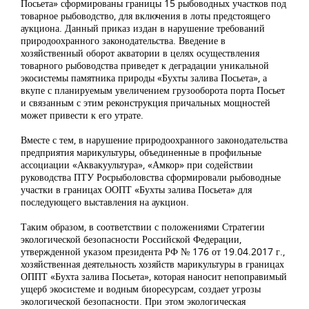
Посьета» сформированы границы 15 рыбоводных участков под
товарное рыбоводство, для включения в лоты предстоящего
аукциона. Данный приказ издан в нарушение требований
природоохранного законодательства. Введение в
хозяйственный оборот акватории в целях осуществления
товарного рыбоводства приведет к деградации уникальной
экосистемы памятника природы «Бухты залива Посьета», а
вкупе с планируемым увеличением грузооборота порта Посьет
и связанным с этим реконструкция причальных мощностей
может привести к его утрате.
Вместе с тем, в нарушение природоохранного законодательства
предприятия марикультуры, объединенные в профильные
ассоциации «Аквакуультура», «Амкор» при содействии
руководства ПТУ Росрыболовства сформировали рыбоводные
участки в границах ООПТ «Бухты залива Посьета» для
последующего выставления на аукцион.
Таким образом, в соответствии с положениями Стратегии
экологической безопасности Российской Федерации,
утвержденной указом президента РФ № 176 от 19.04.2017 г.,
хозяйственная деятельность хозяйств марикультуры в границах
ОППТ «Бухта залива Посьета», которая наносит непоправимый
ущерб экосистеме и водным биоресурсам, создает угрозы
экологической безопасности. При этом экологическая