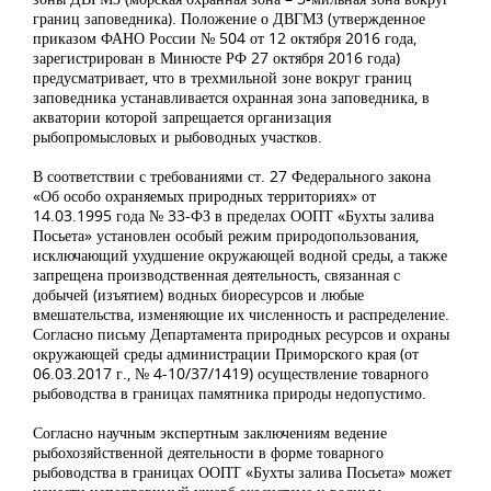
границ заповедника). Положение о ДВГМЗ (утвержденное
приказом ФАНО России № 504 от 12 октября 2016 года,
зарегистрирован в Минюсте РФ 27 октября 2016 года)
предусматривает, что в трехмильной зоне вокруг границ
заповедника устанавливается охранная зона заповедника, в
акватории которой запрещается организация
рыбопромысловых и рыбоводных участков.
В соответствии с требованиями ст. 27 Федерального закона
«Об особо охраняемых природных территориях» от
14.03.1995 года № 33-ФЗ в пределах ООПТ «Бухты залива
Посьета» установлен особый режим природопользования,
исключающий ухудшение окружающей водной среды, а также
запрещена производственная деятельность, связанная с
добычей (изъятием) водных биоресурсов и любые
вмешательства, изменяющие их численность и распределение.
Согласно письму Департамента природных ресурсов и охраны
окружающей среды администрации Приморского края (от
06.03.2017 г., № 4-10/37/1419) осуществление товарного
рыбоводства в границах памятника природы недопустимо.
Согласно научным экспертным заключениям ведение
рыбохозяйственной деятельности в форме товарного
рыбоводства в границах ООПТ «Бухты залива Посьета» может