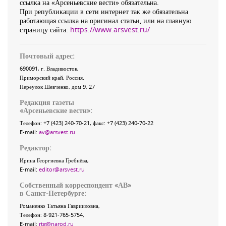
ссылка на «Арсеньевские вести» обязательна.
При републикации в сети интернет так же обязательна
работающая ссылка на оригинал статьи, или на главную
страницу сайта:
https://www.arsvest.ru/
Почтовый адрес:
690091
, г.
Владивосток
,
Приморский край
,
Россия
.
Переулок Шевченко
, дом 9, 27
Редакция газеты
«
Арсеньевские вести
»:
Телефон:
+7 (423) 240-70-21
, факс:
+7 (423) 240-70-22
E-mail:
av@arsvest.ru
Редактор:
Ирина Георгиевна Гребнёва,
E-mail:
editor@arsvest.ru
Собственный корреспондент «АВ»
в Санкт-Петербурге:
Романенко Татьяна Гаврииловна,
Телефон: 8-921-765-5754,
E-mail:
rtg@narod.ru