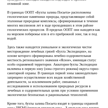
отливной зоне.
В границах ООПТ «Бухты залива Посьета» расположены
геологические памятники природы, представляющие собой
эталонные природные комплексы, сформированные в течение
многих миллионов лет в ходе проходивших в этом районе
геологических процессов. В пределах ООПТ они находятся как
на морском побережье или в его прибрежной зоне, так и под
водой.
Здесь также находится уникальное и экологически чистое
месторождение лечебных грязей «Бухта Экспедиции», на
основе которого сформирована лечебно-оздоровительная
местность регионального значения «Ясное», имеющая статус
особо охраняемой территории. Акватория бухты Экспедиции
включена в первую зону (зона строгого режима) округа горно-
санитарной охраны. В границах первой зоны законодательно
запрещено осуществление всех видов хозяйственной
деятельности, за исключением работ, связанных с
исследованием и использованием природных ресурсов в
лечебных и оздоровительных целях при условии применения
экологически безопасных и рациональных технологий.
Кроме того, бухты залива Посьета входят в границы охранной
зоны ДВГМЗ (морская охранная зона – 3-мильная зона вокруг