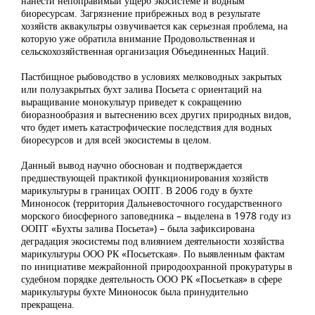
нанести непоправимый ущерб экосистеме и водным
биоресурсам. Загрязнение прибрежных вод в результате
хозяйств аквакультры озвучивается как серьезная проблема, на
которую уже обратила внимание Продовольственная и
сельскохозяйственная организация Объединенных Наций.
Пастбищное рыбоводство в условиях мелководных закрытых
или полузакрытых бухт залива Посьета с ориентаций на
выращивание монокультур приведет к сокращению
биоразнообразия и вытеснению всех других природных видов,
что будет иметь катастрофические последствия для водных
биоресурсов и для всей экосистемы в целом.
Данный вывод научно обоснован и подтверждается
предшествующей практикой функционирования хозяйств
марикультуры в границах ООПТ. В 2006 году в бухте
Миноносок (территория Дальневосточного государственного
морского биосферного заповедника – выделена в 1978 году из
ООПТ «Бухты залива Посьета») – была зафиксирована
деградация экосистемы под влиянием деятельности хозяйства
марикультуры ООО РК «Посьетская». По выявленным фактам
по инициативе межрайонной природоохранной прокуратуры в
судебном порядке деятельность ООО РК «Посьеткая» в сфере
марикультуры бухте Миноносок была принудительно
прекращена.