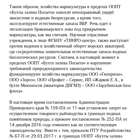
Таким образом, хозяйства марикультуры в пределах ООПТ
«Бухты залива Посьета» наносят непоправимый ущерб
экосистеме и водным биоресурсам, а кроме того,
эксплуатируют естественные запасы ВБР. Речь идет о
легализации браконьерского лова под прикрытием
марикультуры, как мы считаем. Научные отраслевые
учреждения, в лице ФГБНУ «ТИНРО-центр», также выступает
против ведения в хозяйственный оборот морских акваторий,
где сосредоточены значительные естественные запасы водных
биологических ресурсов. Считаем, в настоящий момент в
пределах ООПТ «Бухта залива Посьета» в нарушение
требований природоохранного законодательства
функционируют хозяйства марикультуры ООО «Гиперион»,
ООО «Зороз», ООО «Профит – Сервис, ИП «Жарков Е.А., в
бухте Миноносок (акватория ДВГМЗ) – ООО «Зарубинская база
флота».
В настоящее время постановлением Администрации
Приморского края № 159-ПА от 11 мая установлен запрет на
осуществление товарного рыбоводства в границах водных
памятников природы, а прежнее постановление № 252-ПА от
14 декабря 2016 года отменено как не соответствующее
законодательству. Вместе с тем, приказом ПТУ Росрыболовства
№ 67-П от 29.03.2017 г. в границах ООПТ «Бухты залива