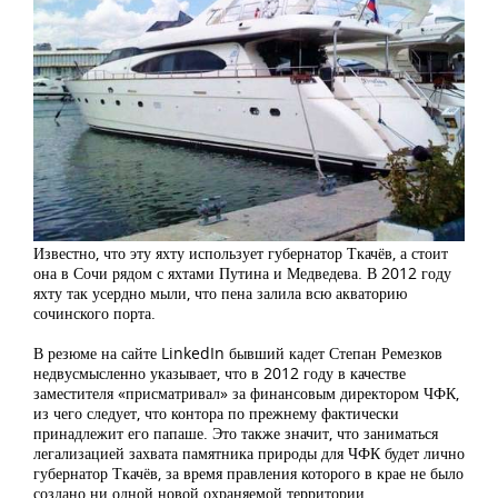
Известно, что эту яхту использует губернатор Ткачёв, а стоит
она в Сочи рядом с яхтами Путина и Медведева. В 2012 году
яхту так усердно мыли, что пена залила всю акваторию
сочинского порта.
В резюме на сайте LinkedIn бывший кадет Степан Ремезков
недвусмысленно указывает, что в 2012 году в качестве
заместителя «присматривал» за финансовым директором ЧФК,
из чего следует, что контора по прежнему фактически
принадлежит его папаше. Это также значит, что заниматься
легализацией захвата памятника природы для ЧФК будет лично
губернатор Ткачёв, за время правления которого в крае не было
создано ни одной новой охраняемой территории.