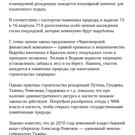
планируемой резиденции находится популярный кемпинг для
палаточного отдыха.
В соответствии с паспортом памятника природы, в выделах 15
и 16 квартала 71А расположены особо ценные насаждения
сосны пицундской, которые неминуемо будут вырублены.
С точки зрения закона предложение «Черноморской
финансовой компании»— прямой криминал и мошенничество.
Вырубка внесенных в Красную книгу пицундских сосен в
принципе незаконна. Лесным и Водным кодексом запрещено
устанавливать заборы в лесу и на берегу. Наконец, участок
находится в памятнике природы, где капитальное
строительство запрещено.
Однако практика строительства резиденций Путина, Гундяева,
Ткачева, Ремезкова, Сердюкова и т.д. показала, что при
наличии административного ресурса и наглости никакие
законы не действуют. Попробуем разобраться, откуда у ЧФК
власть и наглость, чтобы открыто торговать государственными
памятниками природы.
Хорошо известно, что до 2010 года компанией владел бывший
вице-губернатор Александр Ремезков — «денежный мешок»
губернатора Ткачёва.