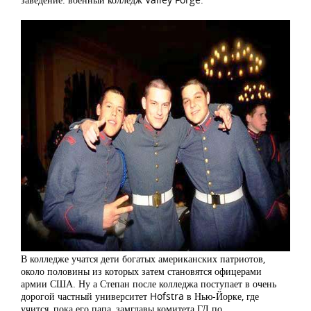
В колледже учатся дети богатых американских патриотов,
около половины из которых затем становятся офицерами
армии США. Ну а Степан после колледжа поступает в очень
дорогой частный университет Hofstra в Нью-Йорке, где
учится, пока его папа, замглавы комитета ГД по