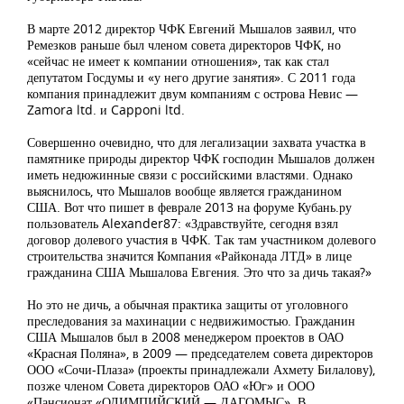
В марте 2012 директор ЧФК Евгений Мышалов заявил, что
Ремезков раньше был членом совета директоров ЧФК, но
«сейчас не имеет к компании отношения», так как стал
депутатом Госдумы и «у него другие занятия». С 2011 года
компания принадлежит двум компаниям с острова Невис —
Zamora ltd. и Capponi ltd.
Совершенно очевидно, что для легализации захвата участка в
памятнике природы директор ЧФК господин Мышалов должен
иметь недюжинные связи с российскими властями. Однако
выяснилось, что Мышалов вообще является гражданином
США. Вот что пишет в феврале 2013 на форуме Кубань.ру
пользователь Alexander87: «Здравствуйте, сегодня взял
договор долевого участия в ЧФК. Так там участником долевого
строительства значится Компания «Райконада ЛТД» в лице
гражданина США Мышалова Евгения. Это что за дичь такая?»
Но это не дичь, а обычная практика защиты от уголовного
преследования за махинации с недвижимостью. Гражданин
США Мышалов был в 2008 менеджером проектов в ОАО
«Красная Поляна», в 2009 — председателем совета директоров
ООО «Сочи-Плаза» (проекты принадлежали Ахмету Билалову),
позже членом Совета директоров ОАО «Юг» и ООО
«Пансионат «ОЛИМПИЙСКИЙ — ДАГОМЫС». В