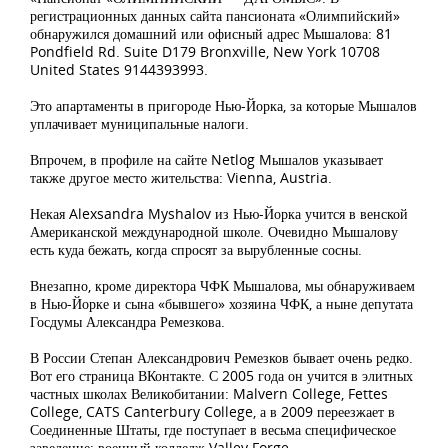
регистрационных данных сайта пансионата «Олимпийский»
обнаружился домашний или офисный адрес Мышалова: 81
Pondfield Rd. Suite D179 Bronxville, New York 10708
United States 9144393993.
Это апартаменты в пригороде Нью-Йорка, за которые Мышалов
уплачивает муниципальные налоги.
Впрочем, в профиле на сайте Netlog Mышалов указывает
также другое место жительства: Vienna, Austria.
Некая Alexsandra Myshalov из Нью-Йорка учится в венской
Американской международной школе. Очевидно Мышалову
есть куда бежать, когда спросят за вырубленные сосны.
Внезапно, кроме директора ЧФК Мышалова, мы обнаруживаем
в Нью-Йорке и сына «бывшего» хозяина ЧФК, а ныне депутата
Госдумы Александра Ремезкова.
В России Степан Александрович Ремезков бывает очень редко.
Вот его страница ВКонтакте. С 2005 года он учится в элитных
частных школах Великобитании: Malvern College, Fettes
College, CATS Canterbury College, а в 2009 переезжает в
Соединенные Штаты, где поступает в весьма специфическое
заведение: военный колледж Valley Forge.