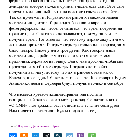
фермер. Рассказала об очень интересном факте. У одной
женщины, которая вхожа в органы власти, есть сын. Этот сын
получил миллионный грант на ведение сельского хозяйства.
Так он приезжал в Пограничный район к знакомой нашей
читательницы, который разводит баранов и коров, и
фотографировал их, чтобы отчитаться, что грант потрачен на
нужные цели. Она спросила знакомого, почему он сам не
получит грант. Тот ответил, что это тому парню дадут, а его с
деньгами прокатят. Теперь у фермера только одна корова, хотя
было четыре. Также у него трое детей. Как говорит наша
читательница, в районе многие спиваются, а эта семья
приличная, держатся на плаву. Она очень просила, чтобы мы
проследили, чтобы все фермеры Пограничного района
получили выплату, потому что их в районе очень мало.
Конечно, проследим! У нас на это все лето. Как говорит Вадим
Анищенко, деньги фермеры будут получать только в сентябре.
Что касается краевой администрации, мы послали
официальный запрос около месяца назад. Согласно закону
«О СМИ», нам должны были ответить в течение семи дней.
Нам ничего не ответили. Будем подавать в суд.
Теги:
Фермер
,
Департамент
,
Грант