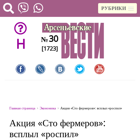
РУБРИКИ
30
№
H
[1723]
Главная страница
Экономика
Акция «Сто фермеров»: всплыл «роспил»
Акция «Сто фермеров»:
всплыл «роспил»