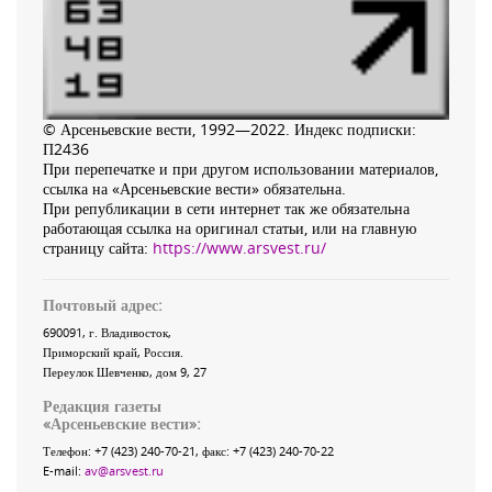
© Арсеньевские вести, 1992—2022. Индекс подписки:
П2436
При перепечатке и при другом использовании материалов,
ссылка на «Арсеньевские вести» обязательна.
При републикации в сети интернет так же обязательна
работающая ссылка на оригинал статьи, или на главную
страницу сайта:
https://www.arsvest.ru/
Почтовый адрес:
690091
, г.
Владивосток
,
Приморский край
,
Россия
.
Переулок Шевченко
, дом 9, 27
Редакция газеты
«
Арсеньевские вести
»:
Телефон:
+7 (423) 240-70-21
, факс:
+7 (423) 240-70-22
E-mail:
av@arsvest.ru