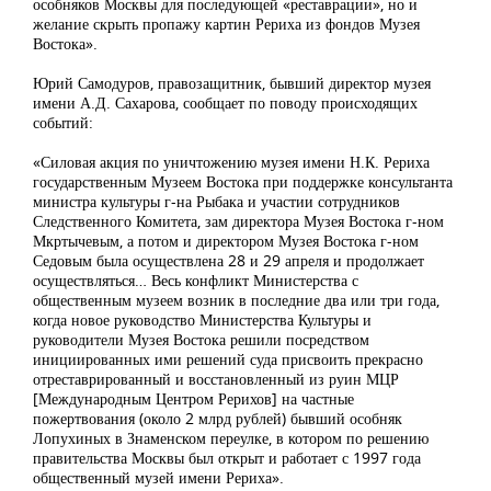
особняков Москвы для последующей «реставрации», но и
желание скрыть пропажу картин Рериха из фондов Музея
Востока».
Юрий Самодуров, правозащитник, бывший директор музея
имени А.Д. Сахарова, сообщает по поводу происходящих
событий:
«Силовая акция по уничтожению музея имени Н.К. Рериха
государственным Музеем Востока при поддержке консультанта
министра культуры г-на Рыбака и участии сотрудников
Следственного Комитета, зам директора Музея Востока г-ном
Мкртычевым, а потом и директором Музея Востока г-ном
Седовым была осуществлена 28 и 29 апреля и продолжает
осуществляться… Весь конфликт Министерства с
общественным музеем возник в последние два или три года,
когда новое руководство Министерства Культуры и
руководители Музея Востока решили посредством
инициированных ими решений суда присвоить прекрасно
отреставрированный и восстановленный из руин МЦР
[Международным Центром Рерихов] на частные
пожертвования (около 2 млрд рублей) бывший особняк
Лопухиных в Знаменском переулке, в котором по решению
правительства Москвы был открыт и работает с 1997 года
общественный музей имени Рериха».