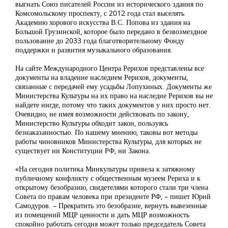
выгнать Союз писателей России из исторического здания по
Комсомольскому проспекту, с 2012 года стал выселять
Академию хорового искусства В.С. Попова из здания на
Большой Грузинской, которое было передано в безвозмездное
пользование до 2033 года благотворительному Фонду
поддержки и развития музыкального образования.
На сайте Международного Центра Рерихов представлены все
документы на владение наследием Рерихов, документы,
связанные с передачей ему усадьбы Лопухиных. Документы же
Министерства Культуры на их право на наследие Рерихов вы не
найдете нигде, потому что таких документов у них просто нет.
Очевидно, не имея возможности действовать по закону,
Министерство Культуры обходит закон, пользуясь
безнаказанностью. По нашему мнению, таковы вот методы
работы чиновников Министерства Культуры, для которых не
существует ни Конституции РФ, ни Закона.
«На сегодня политика Минкультуры привела к затяжному
публичному конфликту с общественным музеем Рериха и к
открытому безобразию, свидетелями которого стали три члена
Совета по правам человека при президенте РФ, – пишет Юрий
Самодуров. – Прекратить это безобразие, вернуть вывезенные
из помещений МЦР ценности и дать МЦР возможность
спокойно работать сегодня может только председатель Совета