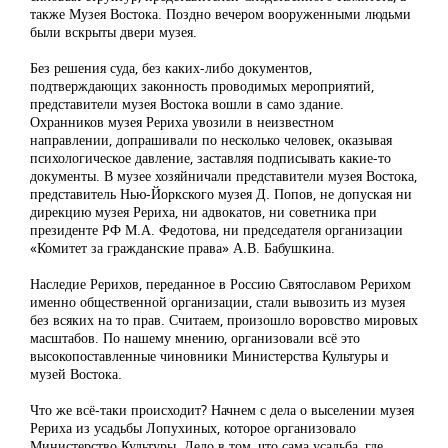
также Музея Востока. Поздно вечером вооруженными людьми
были вскрыты двери музея.
Без решения суда, без каких-либо документов,
подтверждающих законность проводимых мероприятий,
представители музея Востока вошли в само здание.
Охранников музея Рериха увозили в неизвестном
направлении, допрашивали по несколько человек, оказывая
психологическое давление, заставляя подписывать какие-то
документы. В музее хозяйничали представители музея Востока,
представитель Нью-Йоркского музея Д. Попов, не допуская ни
дирекцию музея Рериха, ни адвокатов, ни советника при
президенте РФ М.А. Федотова, ни председателя организации
«Комитет за гражданские права» А.В. Бабушкина.
Наследие Рерихов, переданное в Россию Святославом Рерихом
именно общественной организации, стали вывозить из музея
без всяких на то прав. Считаем, произошло воровство мировых
масштабов. По нашему мнению, организовали всё это
высокопоставленные чиновники Министерства Культуры и
музей Востока.
Что же всё-таки происходит? Начнем с дела о выселении музея
Рериха из усадьбы Лопухиных, которое организовало
Министерство Культуры. Дело в том, что сама усадьба, где