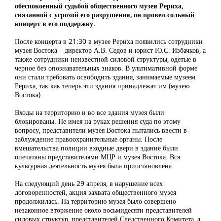
обеспокоенный судьбой общественного музея Рериха,
связанной с угрозой его разрушения, он провел сольный
концерт в его поддержку.
После концерта в 21:30 в музее Рериха появились сотрудники
музея Востока – директор А.В. Седов и юрист Ю.С. Избачков, а
также сотрудники неизвестной силовой структуры, одетые в
черное без опознавательных знаков. В ультимативной форме
они стали требовать освободить здания, занимаемые музеем
Рериха, так как теперь эти здания принадлежат им (музею
Востока).
Входы на территорию и во все здания музея были
блокированы. Не имея на руках решения суда по этому
вопросу, представители музея Востока пытались ввести в
заблуждение правоохранительные органы. После
вмешательства полиции входные двери в здание были
опечатаны представителями МЦР и музея Востока. Вся
культурная деятельность музея была приостановлена.
На следующий день 29 апреля, в нарушение всех
договоренностей, акция захвата общественного музея
продолжилась. На территорию музея было совершено
незаконное вторжение около восьмидесяти представителей
силовых структур, представителей Следственного Комитета, а