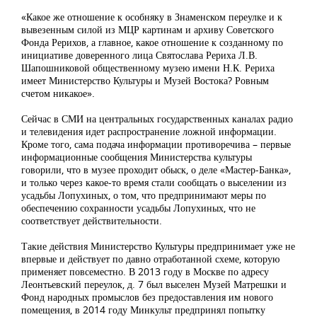
«Какое же отношение к особняку в Знаменском переулке и к
вывезенным силой из МЦР картинам и архиву Советского
Фонда Рерихов, а главное, какое отношение к созданному по
инициативе доверенного лица Святослава Рериха Л.В.
Шапошниковой общественному музею имени Н.К. Рериха
имеет Министерство Культуры и Музей Востока? Ровным
счетом никакое».
Сейчас в СМИ на центральных государственных каналах радио
и телевидения идет распространение ложной информации.
Кроме того, сама подача информации противоречива – первые
информационные сообщения Министерства культуры
говорили, что в музее проходит обыск, о деле «Мастер-Банка»,
и только через какое-то время стали сообщать о выселении из
усадьбы Лопухиных, о том, что предпринимают меры по
обеспечению сохранности усадьбы Лопухиных, что не
соответствует действительности.
Такие действия Министерство Культуры предпринимает уже не
впервые и действует по давно отработанной схеме, которую
применяет повсеместно. В 2013 году в Москве по адресу
Леонтьевский переулок, д. 7 был выселен Музей Матрешки и
Фонд народных промыслов без предоставления им нового
помещения, в 2014 году Минкульт предпринял попытку