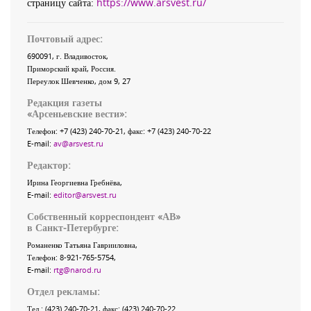
страницу сайта:
https://www.arsvest.ru/
Почтовый адрес:
690091
, г.
Владивосток
,
Приморский край
,
Россия
.
Переулок Шевченко
, дом 9, 27
Редакция газеты
«
Арсеньевские вести
»:
Телефон:
+7 (423) 240-70-21
, факс:
+7 (423) 240-70-22
E-mail:
av@arsvest.ru
Редактор:
Ирина Георгиевна Гребнёва,
E-mail:
editor@arsvest.ru
Собственный корреспондент «АВ»
в Санкт-Петербурге:
Романенко Татьяна Гаврииловна,
Телефон: 8-921-765-5754,
E-mail:
rtg@narod.ru
Отдел рекламы:
Тел.: (423) 240-70-21, факс: (423) 240-70-22