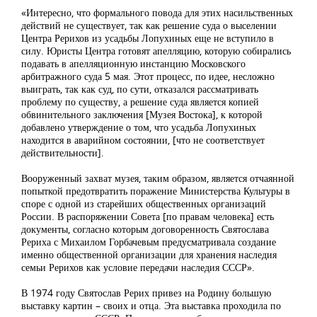
«Интересно, что формального повода для этих насильственных
действий не существует, так как решение суда о выселении
Центра Рерихов из усадьбы Лопухиных еще не вступило в
силу. Юристы Центра готовят апелляцию, которую собирались
подавать в апелляционную инстанцию Московского
арбитражного суда 5 мая. Этот процесс, по идее, несложно
выиграть, так как суд, по сути, отказался рассматривать
проблему по существу, а решение суда является копией
обвинительного заключения [Музея Востока], к которой
добавлено утверждение о том, что усадьба Лопухиных
находится в аварийном состоянии, [что не соответствует
действительности].
Вооруженный захват музея, таким образом, является отчаянной
попыткой предотвратить поражение Министерства Культуры в
споре с одной из старейших общественных организаций
России. В распоряжении Совета [по правам человека] есть
документы, согласно которым договоренность Святослава
Рериха с Михаилом Горбачевым предусматривала создание
именно общественной организации для хранения наследия
семьи Рерихов как условие передачи наследия СССР».
В 1974 году Святослав Рерих привез на Родину большую
выставку картин – своих и отца. Эта выставка проходила по