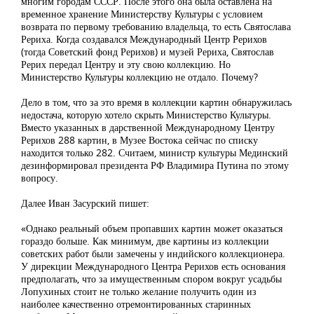
многим городам СССР. После этого она была оставлена на
временное хранение Министерству Культуры с условием
возврата по первому требованию владельца, то есть Святослава
Рериха. Когда создавался Международный Центр Рерихов
(тогда Советский фонд Рерихов) и музей Рериха, Святослав
Рерих передал Центру и эту свою коллекцию. Но
Министерство Культуры коллекцию не отдало. Почему?
Дело в том, что за это время в коллекции картин обнаружилась
недостача, которую хотело скрыть Министерство Культуры.
Вместо указанных в дарственной Международному Центру
Рерихов 288 картин, в Музее Востока сейчас по списку
находится только 282. Считаем, министр культуры Мединский
дезинформировал президента РФ Владимира Путина по этому
вопросу.
Далее Иван Засурский пишет:
«Однако реальный объем пропавших картин может оказаться
гораздо больше. Как минимум, две картины из коллекции
советских работ были замечены у индийского коллекционера.
У дирекции Международного Центра Рерихов есть основания
предполагать, что за имущественным спором вокруг усадьбы
Лопухиных стоит не только желание получить один из
наиболее качественно отремонтированных старинных