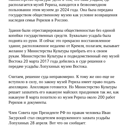
располагается музей Рериха, находится в безвозмездном
пользовании этим музеем до 2024 года. Она была передана
государством общественному музею как условие возвращения
наследия семьи Рерихов в Россию.
Здания были отреставрированы общественностью без единой
копейки государственных средств. Буквально усадьба была
поднята из руин. И сейчас это прекрасно восстановленное
здание, расположенное недалеко от Кремля, полагаем, вызывает
желание у Министерства Культуры прибрать его к своим
рукам. Министерство Культуры и подведомственный ему музей
Востока 20 марта 2017 года добились в суде решения о
передаче усадьбы Лопухиных музею Востока.
Считаем, решение суда неправомерно. К тому же оно еще не
вступило в силу, по закону музей Рериха имеет право подать
апелляцию. Апелляция готовится. Но Министерство Культуры
решает захватить его накануне майских праздников так же, как
накануне 8 марта похитило из музея Рериха около 200 работ
Рерихов и документы.
Член Совета при Президенте РФ по правам человека Иван
Засурский стал свидетелем вооруженного захвата усадьбы
Лопухиных 28 апреля. Вот что он сообщает: