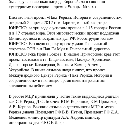
была вручена высокая награда Европейского союза по
культурному наследию – премия Europa Nostra.
Выставочный проект «Пакт Рериха. История и современность»,
открытый 2 апреля 2012 г. в Париже, в штаб-квартире
ЮНЕСКО, за три года с успехом прошел в 115 городах России
и в 17 странах мира. Этот миротворческий проект поддержан
Министерством иностранных дел РФ, Россотрудничеством,
ЮНЕСКО. Высокую оценку проекту дали Генеральный
секретарь ООН г-н Пан Ги Мун и Генеральный директор
ЮНЕСКО г-жа Ирина Бокова. В нашем Приморском крае этот
проект состоялся в гг. Владивостоке, Находке, Арсеньеве,
Дальнегорске, Кавалерово, Большом Камне, Артеме,
Уссурийске. В книге отзывов люди пишут, что проект
Международного Центра Рериха «Пакт Рериха. История и
современность» в настоящее время является реальным
антивоенным действием.
В работе МЦР принимали участие такие выдающиеся деятели
как С.Н.Рерих, Д.С.Лихачев, Ю.М.Воронцов, Е.М.Примаков,
А.Е. Карпов. Высокие отзывы о деятельности МЦР и музея
Рериха давали Президент РФ В.В. Путин, Президент РФ Д.А.
Медведев, министр культуры А.А. Авдеев, министр
иностранных дел РФ С.В.Лавров.