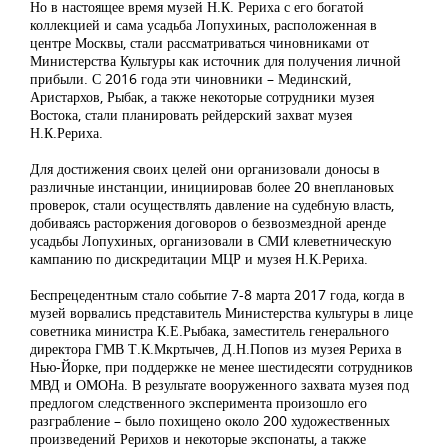
Но в настоящее время музей Н.К. Рериха с его богатой
коллекцией и сама усадьба Лопухиных, расположенная в
центре Москвы, стали рассматриваться чиновниками от
Министерства Культуры как источник для получения личной
прибыли. С 2016 года эти чиновники – Мединский,
Аристархов, Рыбак, а также некоторые сотрудники музея
Востока, стали планировать рейдерский захват музея
Н.К.Рериха.
Для достижения своих целей они организовали доносы в
различные инстанции, инициировав более 20 внеплановых
проверок, стали осуществлять давление на судебную власть,
добиваясь расторжения договоров о безвозмездной аренде
усадьбы Лопухиных, организовали в СМИ клеветническую
кампанию по дискредитации МЦР и музея Н.К.Рериха.
Беспрецедентным стало событие 7-8 марта 2017 года, когда в
музей ворвались представитель Министерства культуры в лице
советника министра К.Е.Рыбака, заместитель генерального
директора ГМВ Т.К.Мкртычев, Д.Н.Попов из музея Рериха в
Нью-Йорке, при поддержке не менее шестидесяти сотрудников
МВД и ОМОНа. В результате вооруженного захвата музея под
предлогом следственного эксперимента произошло его
разграбление – было похищено около 200 художественных
произведений Рерихов и некоторые экспонаты, а также