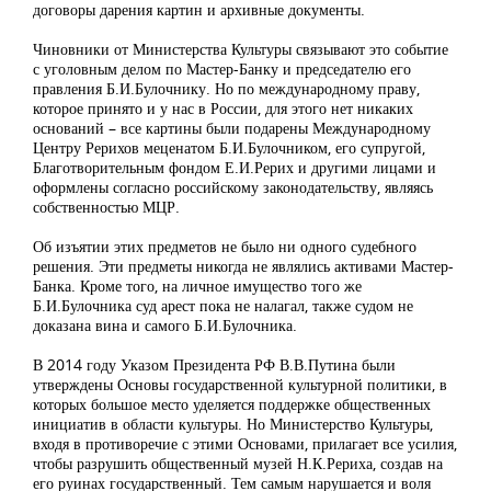
договоры дарения картин и архивные документы.
Чиновники от Министерства Культуры связывают это событие
с уголовным делом по Мастер-Банку и председателю его
правления Б.И.Булочнику. Но по международному праву,
которое принято и у нас в России, для этого нет никаких
оснований – все картины были подарены Международному
Центру Рерихов меценатом Б.И.Булочником, его супругой,
Благотворительным фондом Е.И.Рерих и другими лицами и
оформлены согласно российскому законодательству, являясь
собственностью МЦР.
Об изъятии этих предметов не было ни одного судебного
решения. Эти предметы никогда не являлись активами Мастер-
Банка. Кроме того, на личное имущество того же
Б.И.Булочника суд арест пока не налагал, также судом не
доказана вина и самого Б.И.Булочника.
В 2014 году Указом Президента РФ В.В.Путина были
утверждены Основы государственной культурной политики, в
которых большое место уделяется поддержке общественных
инициатив в области культуры. Но Министерство Культуры,
входя в противоречие с этими Основами, прилагает все усилия,
чтобы разрушить общественный музей Н.К.Рериха, создав на
его руинах государственный. Тем самым нарушается и воля