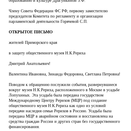
образованию и культуре Драгункиной З.Ф.
Члену Совета Федерации ФС РФ, первому заместителю
председателя Комитета по регламенту и организации
парламентской деятельности Горячевой С.П.
ОТКРЫТОЕ ПИСЬМО
жителей Приморского края
в защиту общественного музея Н.К.Рериха
Дмитрий Анатольевич!
Валентина Ивановна, Зинаида Федоровна, Светлана Петровна!
Поводом к обращению послужили события, развернувшиеся
вокруг музея Н.К.Рериха, расположенного в Москве в усадьбе
Лопухиных. Эта усадьба была передана государством
Международному Центру Рерихов (МЦР) под создание
общественного музея Н.К.Рериха как одно из условий
передачи наследия семьи Рерихов в Россию. Усадьба была
передана МЦР в аварийном состоянии и восстановлена на
средства граждан России и других стран без государственного
финансирования.