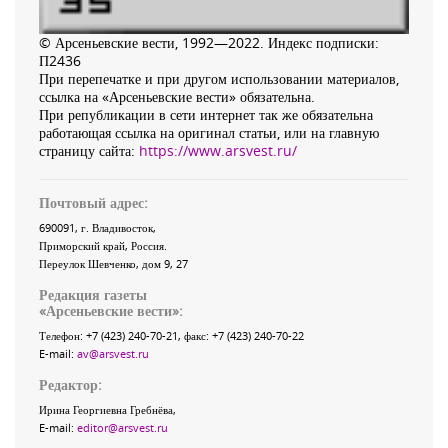
© Арсеньевские вести, 1992—2022. Индекс подписки:
П2436
При перепечатке и при другом использовании материалов,
ссылка на «Арсеньевские вести» обязательна.
При републикации в сети интернет так же обязательна
работающая ссылка на оригинал статьи, или на главную
страницу сайта:
https://www.arsvest.ru/
Почтовый адрес:
690091
, г.
Владивосток
,
Приморский край
,
Россия
.
Переулок Шевченко
, дом 9, 27
Редакция газеты
«
Арсеньевские вести
»:
Телефон:
+7 (423) 240-70-21
, факс:
+7 (423) 240-70-22
E-mail:
av@arsvest.ru
Редактор:
Ирина Георгиевна Гребнёва,
E-mail:
editor@arsvest.ru