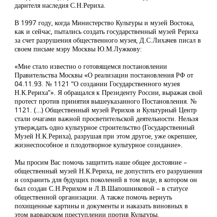
дарителя наследия С.Н.Рериха.
В 1997 году, когда Министерство Культуры и музей Востока,
как и сейчас, пытались создать государственный музей Рериха
за счет разрушения общественного музея, Д.С.Лихачев писал в
своем письме мэру Москвы Ю.М.Лужкову:
«Мне стало известно о готовящемся постановлении
Правительства Москвы «О реализации постановления РФ от
04.11.93. № 1121 “О создании Государственного музея
Н.К.Рериха”». Я обращался к Президенту России, выражая свой
протест против принятия вышеуказанного Постановления. №
1121. (…) Общественный музей Рерихов и Культурный Центр
стали очагами важной просветительской деятельности. Нельзя
утверждать одно культурное строительство (Государственный
Музей Н.К.Рериха), разрушая при этом другое, уже окрепшее,
жизнеспособное и плодотворное культурное созидание».
Мы просим Вас помочь защитить наше общее достояние –
общественный музей Н.К.Рериха, не допустить его разрушения
и сохранить для будущих поколений в том виде, в котором он
был создан С.Н.Рерихом и Л.В.Шапошниковой – в статусе
общественной организации. А также помочь вернуть
похищенные картины и документы и наказать виновных в
этом варварском преступлении против Культуры.