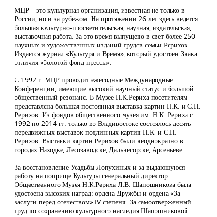
МЦР – это культурная организация, известная не только в
России, но и за рубежом. На протяжении 26 лет здесь ведется
большая культурно-просветительская, научная, издательская,
выставочная работа. За это время выпущено в свет более 250
научных и художественных изданий трудов семьи Рерихов.
Издается журнал «Культура и Время», который удостоен Знака
отличия «Золотой фонд прессы».
С 1992 г. МЦР проводит ежегодные Международные
Конференции, имеющие высокий научный статус и большой
общественный резонанс. В Музее Н.К.Рериха посетителям
представлена большая постоянная выставка картин Н.К. и С.Н.
Рерихов. Из фондов общественного музея им. Н.К. Рериха с
1992 по 2014 гг. только во Владивостоке состоялось десять
передвижных выставок подлинных картин Н.К. и С.Н.
Рерихов. Выставки картин Рерихов были неоднократно в
городах Находке, Лесозаводске, Дальнегорске, Арсеньеве.
За восстановление Усадьбы Лопухиных и за выдающуюся
работу на поприще Культуры генеральный директор
Общественного Музея Н.К.Рериха Л.В. Шапошникова была
удостоена высоких наград: ордена Дружбы и ордена «За
заслуги перед отечеством» IV степени. За самоотверженный
труд по сохранению культурного наследия Шапошниковой