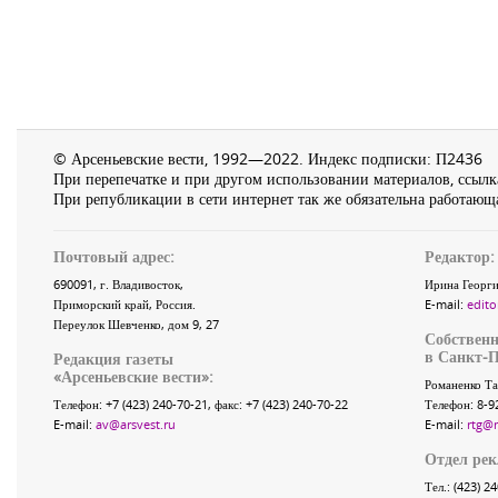
© Арсеньевские вести, 1992—2022. Индекс подписки: П2436
При перепечатке и при другом использовании материалов, ссылка
При републикации в сети интернет так же обязательна работающа
Почтовый адрес:
Редактор:
690091
, г.
Владивосток
,
Ирина Георги
Приморский край
,
Россия
.
E-mail:
edito
Переулок Шевченко
, дом 9, 27
Собственн
в Санкт-П
Редакция газеты
«
Арсеньевские вести
»:
Романенко Та
Телефон:
+7 (423) 240-70-21
, факс:
+7 (423) 240-70-22
Телефон: 8-9
E-mail:
av@arsvest.ru
E-mail:
rtg@
Отдел ре
Тел.: (423) 2