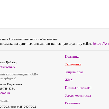
 на «Арсеньевские вести» обязательна.
я ссылка на оригинал статьи, или на главную страницу сайта:
https://w
Политика
евна Гребнёва,
Экономика
r@arsvest.ru
Защита прав
ый корреспондент «АВ»
етербурге:
ЖКХ
тьяна Гаврииловна,
Письма читателей
21-765-5754,
narod.ru
Земля-кормилица
кламы:
Вселенная
40-70-21, факс: (423) 240-70-22