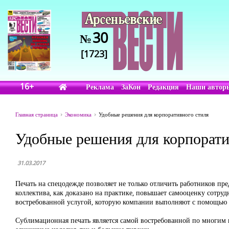
30
№
[1723]
16+
Реклама
ЗаКон
Редакция
Наши автор
Главная страница
Экономика
Удобные решения для корпоративного стиля
Удобные решения для корпорати
31.03.2017
Печать на спецодежде позволяет не только отличить работников пре
коллектива, как доказано на практике, повышает самооценку сотруд
востребованной услугой, которую компании выполняют с помощью 
Сублимационная печать является самой востребованной по многим 