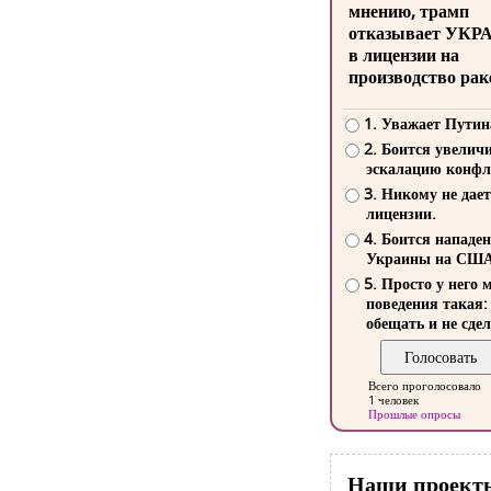
мнению, трамп
отказывает УКР
в лицензии на
производство рак
1. Уважает Путин
2. Боится увелич
эскалацию конфл
3. Никому не дает
лицензии.
4. Боится нападе
Украины на СШ
5. Просто у него 
поведения такая:
обещать и не сдел
Всего проголосовало
1 человек
Прошлые опросы
Наши проект