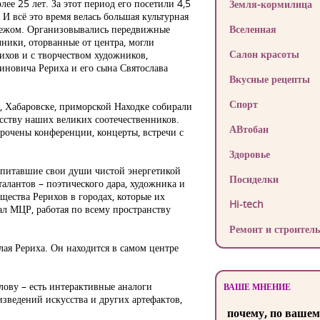
е 25 лет. За этот период его посетили 4,5
Земля-кормилица
И всё это время велась большая культурная
убежом. Организовывались передвижные
Вселенная
чники, оторванные от центра, могли
Салон красоты
ихов и с творчеством художников,
иновича Рериха и его сына Святослава
Вкусные рецепты
Спорт
, Хабаровске, приморской Находке собирали
сству наших великих соотечественников.
АВтобан
рочены конференции, концерты, встречи с
Здоровье
апитавшие свои души чистой энергетикой
Посиделки
алантов – поэтического дара, художника и
щества Рерихов в городах, которые их
Hi-tech
ал МЦР, работая по всему пространству
Ремонт и строитель
лая Рериха. Он находится в самом центре
лову – есть интерактивные аналоги
ВАШЕ МНЕНИЕ
зведений искусства и других артефактов,
почему, по вашем