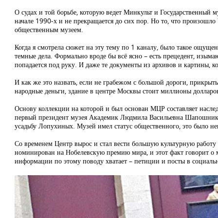
О судах и той борьбе, которую ведет Минкульт и Государственный м
начале 1990-х и не прекращается до сих пор. Но то, что произошл
общественным музеем.
Когда я смотрела сюжет на эту тему по 1 каналу, было такое ощущен
темные дела. Формально вроде бы всё ясно – есть прецедент, изыма
попадается под руку. И даже те документы из архивов и картины, 
И как же это назвать, если не грабежом с большой дороги, прикрыт
народные деньги, здание в центре Москвы стоит миллионы долларов
Основу коллекции на которой и был основан МЦР составляет насле
первый президент музея Академик Людмила Васильевна Шапошников
усадьбу Лопухиных. Музей имел статус общественного, это было не
Со временем Центр вырос и стал вести большую культурную работу 
номинирован на Нобелевскую премию мира, и этот факт говорит о 
информации по этому поводу хватает – петиции и посты в социаль