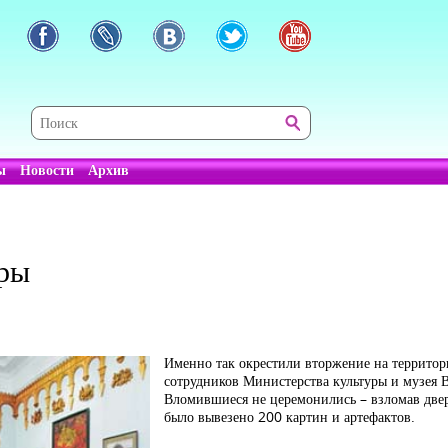
ы
Новости
Архив
уры
Именно так окрестили вторжение на террито
сотрудников Министерства культуры и музея
Вломившиеся не церемонились – взломав две
было вывезено 200 картин и артефактов.