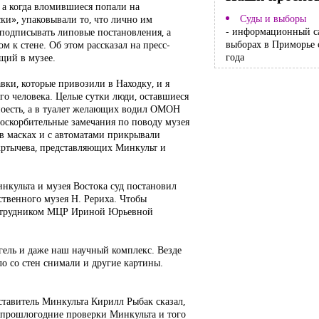
 а когда вломившиеся попали на
Суды и выборы
ски», упаковывали то, что лично им
- информационный с
 подписывать липовые постановления, а
выборах в Приморье 
м к стене. Об этом рассказал на пресс-
года
щий в музее.
вки, которые привозили в Находку, и я
го человека. Целые сутки люди, оставшиеся
поесть, а в туалет желающих водил ОМОН
е оскорбительные замечания по поводу музея
 в масках и с автоматами прикрывали
Мкртычева, представляющих Минкульт и
инкульта и музея Востока суд постановил
ственного музея Н. Рериха. Чтобы
 сотрудником МЦР Ириной Юрьевной
гель и даже наш научный комплекс. Везде
о со стен снимали и другие картины.
ставитель Минкульта Кирилл Рыбак сказал,
Но прошлогодние проверки Минкульта и того