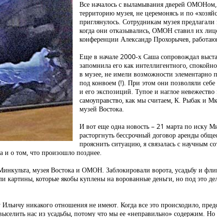
Все началось с выламывания дверей ОМОНом,
территорию музея, не церемонясь и по «хозяй
приглянулось. Сотрудникам музея предлагали
когда они отказывались, ОМОН ставил их лицо
конференции Александр Прохорычев, работаю
Еще в начале 2000-х Саша сопровождал выста
запомнила его как интеллигентного, спокойно
в музее, не имели возможности элементарно 
под конвоем (!). При этом они позволяли себ
и его экспозиций. Тупое и наглое невежество
самоуправство, как мы считаем, К. Рыбак и 
музей Востока.
И вот еще одна новость – 21 марта по иску М
расторгнуть бессрочный договор аренды обще
прояснить ситуацию, я связалась с научным
а и о том, что произошло позднее.
инкульта, музея Востока и ОМОН. Заблокировали ворота, усадьбу и фли
и картины, которые якобы куплены на ворованные деньги, но под это дел
у Ильичу никакого отношения не имеют. Когда все это происходило, пред
е выселить нас из усадьбы, потому что мы ее «неправильно» содержим. 