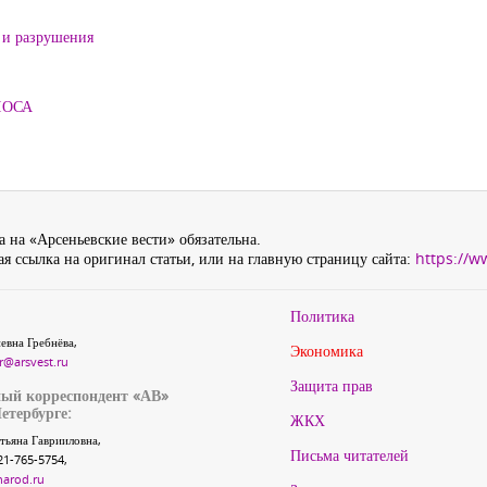
 и разрушения
ЛОСА
 на «Арсеньевские вести» обязательна.
я ссылка на оригинал статьи, или на главную страницу сайта:
https://w
Политика
евна Гребнёва,
Экономика
r@arsvest.ru
Защита прав
ый корреспондент «АВ»
етербурге:
ЖКХ
тьяна Гаврииловна,
Письма читателей
21-765-5754,
narod.ru