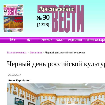
30
№
[1723]
16+
Реклама
ЗаКон
Редакция
Наши автор
Главная страница
Экономика
Черный день российской культуры
Черный день российской культ
29.03.2017
Анна Тарабрина