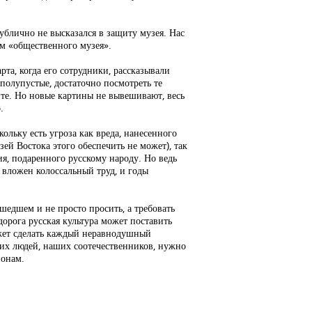
блично не высказался в защиту музея. Нас
им «общественного музея».
рта, когда его сотрудники, рассказывали
 полупустые, достаточно посмотреть те
йте. Но новые картины не вывешивают, весь
.
ольку есть угроза как вреда, нанесенного
ей Востока этого обеспечить не может), так
я, подаренного русскому народу. Но ведь
о вложен колоссальный труд, и годы
шедшем и не просто просить, а требовать
орога русская культура может поставить
ожет сделать каждый неравнодушный
иких людей, наших соотечественников, нужно
ионам.