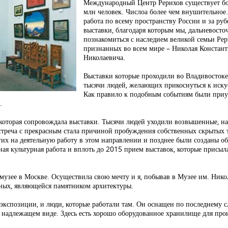
Международный Центр Рерихов существует боле
млн человек. Числоа более чем внушительное. 
работа по всему пространству России и за р
выставки, благодаря которым мы, дальневосто
познакомиться с наследием великой семьи Рер
признанных во всем мире – Николая Констант
Николаевича.
Выставки которые проходили во Владивостоке
тысячи людей, желающих прикоснуться к иску
Как правило к подобным событиям были приу
.
 которая сопровождала выставки. Тысячи людей уходили возвышенные, н
встреча с прекрасным стала причиной пробуждения собственных скрытых т
гих на деятельную работу в этом направлении и позднее были созданы об
ная культурная работа и вплоть до 2015 прием выставок, которые присыл
музее в Москве. Осуществила свою мечту и я, побывав в Музее им. Нико
иных, являющейся памятником архитектуры.
кспозиции, и люди, которые работали там. Он оснащен по последнему с
 надлежащем виде. Здесь есть хорошо оборудованное хранилище для прои