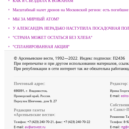
КАК Я СЪЕЗДИЛА К ВОЖАНАМ
Масштабный налет дронов на Московский регион: есть погибшие
МЫ ЗА МИРНЫЙ АТОМ?
У АЛЕКСАНДРА НЕРАДЬКО НАСТУПИЛА ПОСАДОЧНАЯ ПО
"СТРАНА МОЖЕТ ОСТАТЬСЯ БЕЗ ХЛЕБА"
"СПЛАНИРОВАННАЯ АКЦИЯ"
© Арсеньевские вести, 1992—2022. Индекс подписки: П2436
При перепечатке и при другом использовании материалов, ссылка
При републикации в сети интернет так же обязательна работающа
Почтовый адрес:
Редактор:
690091
, г.
Владивосток
,
Ирина Георги
Приморский край
,
Россия
.
E-mail:
edito
Переулок Шевченко
, дом 9, 27
Собственн
в Санкт-П
Редакция газеты
«
Арсеньевские вести
»:
Романенко Та
Телефон:
+7 (423) 240-70-21
, факс:
+7 (423) 240-70-22
Телефон: 8-9
E-mail:
av@arsvest.ru
E-mail:
rtg@