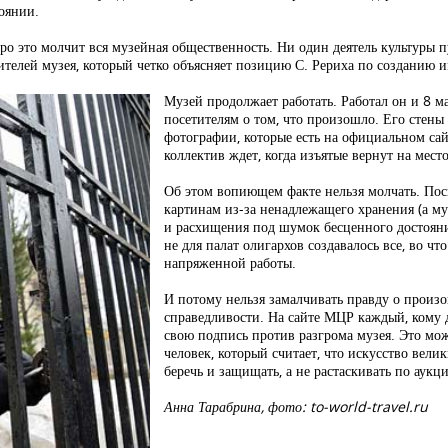
тоянии.
это молчит вся музейная общественность. Ни один деятель культуры пу
ителей музея, который четко объясняет позицию С. Рериха по созданию 
Музей продолжает работать. Работал он и 8 ма
посетителям о том, что произошло. Его стены
фотографии, которые есть на официальном са
коллектив ждет, когда изъятые вернут на место
Об этом вопиющем факте нельзя молчать. Поск
картинам из-за ненадлежащего хранения (а муз
и расхищения под шумок бесценного достояни
не для палат олигархов создавалось все, во чт
напряженной работы.
И потому нельзя замалчивать правду о произо
справедливости. На сайте МЦР каждый, кому д
свою подпись против разгрома музея. Это м
человек, который считает, что искусство вел
беречь и защищать, а не растаскивать по аукц
Анна Тарабрина, фото: to-world-travel.ru