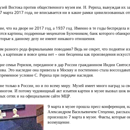
узей Востока против общественного музея им. Н. Рериха, вынуждая их за
о 7 марта 2017 года, не вписывается ни в какие рамки цивилизованных 
ие, что на дворе не 2017 год, а 1937 год. Именно в те годы беспредела
ются картины, подаренные меценатом Булочником, банк которого обанкроти
которые к данному делу не имеют никакого отношения.
ым разного рода формальными поводами? Ведь не секрет, что поднятое и
, а картинам и вовсе цены нет – они бесценны как произведения искусст
дие семьи Рерихов, переданное в дар России гражданином Индии Свято
а. Это наследие она привезла в Москву и постепенно стала воссоздав
пременное условие С. Рериха при передаче наследия.
не только в России, но и по всему миру. Музей имеет много наград за 
многом. И потому чудовищный акт изъятия картин в музее вызвал шок в
ных сетях и на официальном сайте МЦР.
9 марта в музее прошла пресс-конференция, н
Александром Васильевичем Стеценко, рассказа
произошло 7 марта в музее. Факты, которые 
возмущение.