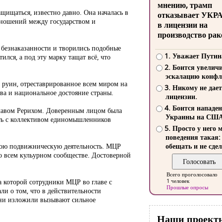
мнению, трамп
щищаться, известно давно. Она началась в
отказывает УКР
отношений между государством и
в лицензии на
производство рак
 и безнаказанности и творились подобные
1. Уважает Путин
лся, а под эту марку тащат всё, что
2. Боится увелич
эскалацию конфл
з руин, отреставрированное всем миром на
3. Никому не дает
ва и национальное достояние страны.
лицензии.
4. Боится нападе
славом Рерихом. Доверенным лицом была
Украины на СШ
ать с коллективом единомышленников
5. Просто у него 
поведения такая:
свою подвижническую деятельность. МЦР
обещать и не сдел
о всем кульурном сообществе. Достоверной
Всего проголосовало
а которой сотрудники МЦР во главе с
1 человек
Прошлые опросы
ли о том, что в действительности
они изложили вызывают сильное
Наши проект