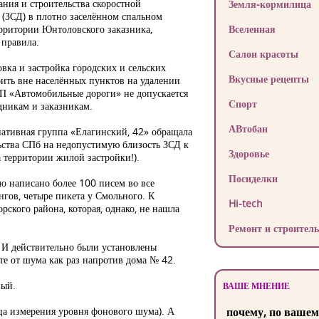
ания и строительства скоростной
Земля-кормилица
 (ЗСД) в плотно заселённом спальном
рритории Юнтоловского заказника,
Вселенная
правила.
Салон красоты
вка и застройка городских и сельских
Вкусные рецепты
оить вне населённых пунктов на удалении
иП «Автомобильные дороги» не допускается
Спорт
дникам и заказникам.
АВтобан
иативная группа «Елагинский, 42» обращала
ьства СПб на недопустимую близость ЗСД к
Здоровье
 территории жилой застройки!).
Посиделки
о написано более 100 писем во все
гов, четыре пикета у Смольного. К
Hi-tech
ского района, которая, однако, не нашла
Ремонт и строитель
 И действительно были установлены
те от шума как раз напротив дома № 42.
ный.
ВАШЕ МНЕНИЕ
ца измерения уровня фонового шума). А
почему, по вашем