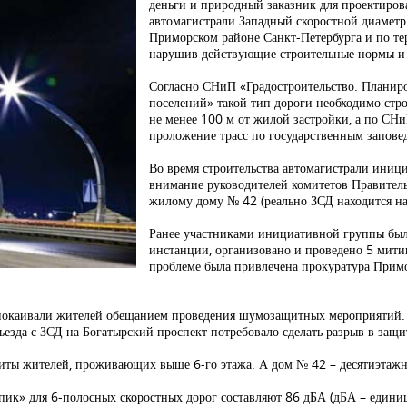
деньги и природный заказник для проектиров
автомагистрали Западный скоростной диаметр
Приморском районе Санкт-Петербурга и по те
нарушив действующие строительные нормы и 
Согласно СНиП «Градостроительство. Планиро
поселений» такой тип дороги необходимо стр
не менее 100 м от жилой застройки, а по СН
проложение трасс по государственным запове
Во время строительства автомагистрали иниц
внимание руководителей комитетов Правител
жилому дому № 42 (реально ЗСД находится на
Ранее участниками инициативной группы был
инстанции, организовано и проведено 5 митин
проблеме была привлечена прокуратура Примор
успокаивали жителей обещанием проведения шумозащитных мероприятий.
зда с ЗСД на Богатырский проспект потребовало сделать разрыв в защи
ащиты жителей, проживающих выше 6-го этажа. А дом № 42 – десятиэтаж
пик» для 6-полосных скоростных дорог составляют 86 дБА (дБА – едини