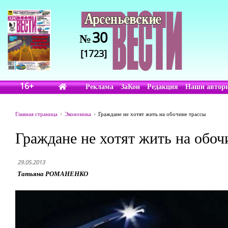
30
№
[1723]
16+
Реклама
ЗаКон
Редакция
Наши автор
Главная страница
Экономика
Граждане не хотят жить на обочине трассы
Граждане не хотят жить на обоч
29.05.2013
Татьяна РОМАНЕНКО