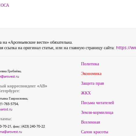
ЛОСА
 на «Арсеньевские вести» обязательна.
я ссылка на оригинал статьи, или на главную страницу сайта:
https://w
Политика
евна Гребнёва,
Экономика
r@arsvest.ru
Защита прав
ый корреспондент «АВ»
етербурге:
ЖКХ
тьяна Гаврииловна,
Письма читателей
21-765-5754,
narod.ru
Земля-кормилица
кламы:
Вселенная
40-70-21, факс: (423) 240-70-22
Салон красоты
ma@arsvest.ru