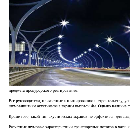
предмета прокурорского реагирования.
Все руководители, причастные к планированию и строительству, 
шумозащитные акустические экраны высотой 4м. Однако наличие съе
Кроме того, такой тип акустических экранов не эффективен для з
Расчётные шумовые характеристики транспортных потоков в часы «