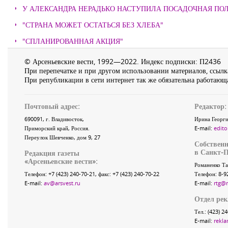
У АЛЕКСАНДРА НЕРАДЬКО НАСТУПИЛА ПОСАДОЧНАЯ ПО
"СТРАНА МОЖЕТ ОСТАТЬСЯ БЕЗ ХЛЕБА"
"СПЛАНИРОВАННАЯ АКЦИЯ"
© Арсеньевские вести, 1992—2022. Индекс подписки: П2436
При перепечатке и при другом использовании материалов, ссылка
При републикации в сети интернет так же обязательна работающа
Почтовый адрес:
Редактор:
690091
, г.
Владивосток
,
Ирина Георги
Приморский край
,
Россия
.
E-mail:
edito
Переулок Шевченко
, дом 9, 27
Собственн
в Санкт-П
Редакция газеты
«
Арсеньевские вести
»:
Романенко Та
Телефон:
+7 (423) 240-70-21
, факс:
+7 (423) 240-70-22
Телефон: 8-9
E-mail:
av@arsvest.ru
E-mail:
rtg@
Отдел ре
Тел.: (423) 2
E-mail:
rekla