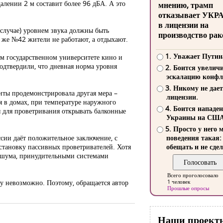
алении 2 м составит более 96 дБА. А это
мнению, трамп
отказывает УКР
в лицензии на
 случае) уровнем звука должны быть
производство рак
 же №42 жители не работают, а отдыхают.
1. Уважает Путин
ом государственном университете кино и
одтвердили, что дневная норма уровня
2. Боится увелич
эскалацию конфл
3. Никому не дает
иты продемонстрировала другая мера –
лицензии.
я в домах, при температуре наружного
4. Боится нападе
ы для проветривания открывать балконные
Украины на СШ
5. Просто у него 
ссии даёт положительное заключение, с
поведения такая:
установку пассивных проветривателей. Хотя
обещать и не сдел
 шума, принудительными системами
Всего проголосовало
ту невозможно. Поэтому, обращается автор
1 человек
Прошлые опросы
Наши проект