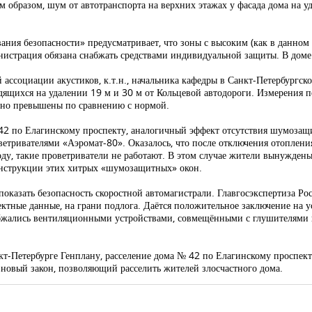
 образом, шум от автотранспорта на верхних этажах у фасада дома на уд
ния безопасности» предусматривает, что зоны с высоким (как в данном
инистрация обязана снабжать средствами индивидуальной защиты. В доме
ассоциации акустиков, к.т.н., начальника кафедры в Санкт-Петербургск
ящихся на удалении 19 м и 30 м от Кольцевой автодороги. Измерения п
льно превышены по сравнению с нормой.
42 по Елагинскому проспекту, аналогичный эффект отсутствия шумозащ
ветривателями «Аэромат-80». Оказалось, что после отключения отоплени
оду, такие проветриватели не работают. В этом случае жители вынужден
конструкции этих хитрых «шумозащитных» окон.
показать безопасность скоростной автомагистрали. Главгосэкспертиза Ро
ектные данные, на грани подлога. Даётся положительное заключение на 
бжались вентиляционными устройствами, совмещёнными с глушителями
кт-Петербурге Генплану, расселение дома № 42 по Елагинскому проспек
ь новый закон, позволяющий расселить жителей злосчастного дома.