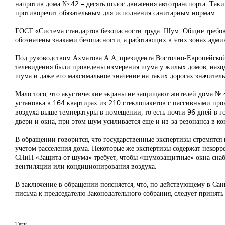
напротив дома № 42 – десять полос движения автотранспорта. Таким
противоречит обязательным для исполнения санитарным нормам.
ГОСТ «Система стандартов безопасности труда. Шум. Общие требова
обозначены знаками безопасности, а работающих в этих зонах адм
Под руководством Ахматова А.А, президента Восточно-Европейской 
телевидения были проведены измерения шума у жилых домов, наход
шума и даже его максимальное значение на таких дорогах значите
Мало того, что акустические экраны не защищают жителей дома № 
установка в 164 квартирах из 210 стеклопакетов с пассивными про
воздуха выше температуры в помещении, то есть почти 96 дней в г
двери и окна, при этом шум усиливается еще и из-за резонанса в 
В обращении говорится, что государственные экспертизы стремятся 
учетом расселения дома. Некоторые же экспертизы содержат некорр
СНиП «Защита от шума» требует, чтобы «шумозащитные» окна сна
вентиляции или кондиционирования воздуха.
В заключение в обращении поясняется, что, по действующему в Сан
письма к председателю Законодательного собрания, следует принят
Теги: