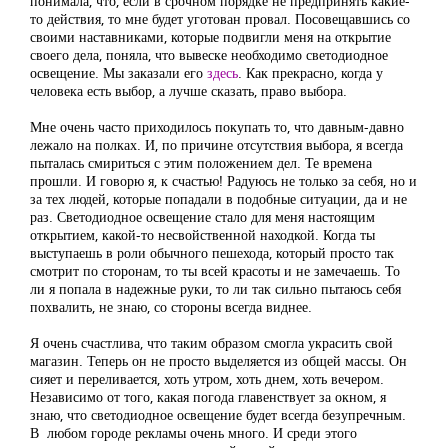
понимала, что, если в срочном порядке не предпринять какие-
то действия, то мне будет уготован провал. Посовещавшись со
своими наставниками, которые подвигли меня на открытие
своего дела, поняла, что вывеске необходимо светодиодное
освещение. Мы заказали его
здесь
. Как прекрасно, когда у
человека есть выбор, а лучше сказать, право выбора.
Мне очень часто приходилось покупать то, что давным-давно
лежало на полках. И, по причине отсутствия выбора, я всегда
пыталась смириться с этим положением дел. Те времена
прошли. И говорю я, к счастью! Радуюсь не только за себя, но и
за тех людей, которые попадали в подобные ситуации, да и не
раз. Светодиодное освещение стало для меня настоящим
открытием, какой-то несвойственной находкой. Когда ты
выступаешь в роли обычного пешехода, который просто так
смотрит по сторонам, то ты всей красоты и не замечаешь. То
ли я попала в надежные руки, то ли так сильно пытаюсь себя
похвалить, не знаю, со стороны всегда виднее.
Я очень счастлива, что таким образом смогла украсить свой
магазин. Теперь он не просто выделяется из общей массы. Он
сияет и переливается, хоть утром, хоть днем, хоть вечером.
Независимо от того, какая погода главенствует за окном, я
знаю, что светодиодное освещение будет всегда безупречным.
В любом городе рекламы очень много. И среди этого