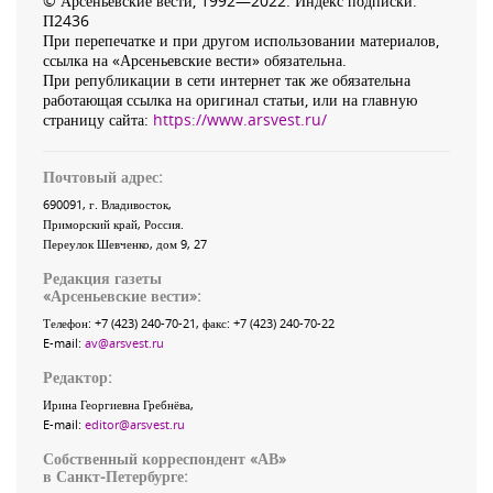
© Арсеньевские вести, 1992—2022. Индекс подписки:
П2436
При перепечатке и при другом использовании материалов,
ссылка на «Арсеньевские вести» обязательна.
При републикации в сети интернет так же обязательна
работающая ссылка на оригинал статьи, или на главную
страницу сайта:
https://www.arsvest.ru/
Почтовый адрес:
690091
, г.
Владивосток
,
Приморский край
,
Россия
.
Переулок Шевченко
, дом 9, 27
Редакция газеты
«
Арсеньевские вести
»:
Телефон:
+7 (423) 240-70-21
, факс:
+7 (423) 240-70-22
E-mail:
av@arsvest.ru
Редактор:
Ирина Георгиевна Гребнёва,
E-mail:
editor@arsvest.ru
Собственный корреспондент «АВ»
в Санкт-Петербурге: