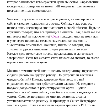
которое занимается коммерческой деятельностью. Образования
юридического лица он не имеет. ИП открывает для человека
неограниченные возможности.
Человек, под началом своего руководителя, не мог проявить
себя в качестве полноценного звена. Сейчас, у вас есть все
шансы стать настоящим специалистом в своей области. Ведь не
случайно говорят, что все приходит с опытом. Так, зачем же вы
пытаетесь найти исключение?
Сюда
приходят многие новички,
и уже через несколько месяцев замечают, как их жизнь
значительно поменялась. Конечно, никто не говорит, что
трудности удастся миновать. Будем реалистами во всем.
Каждое дело имеет свое начало, продолжение и логическое
завершение. Если вы желаете стать ключевым звеном, то смело
идите к поставленной цели.
Можно в течение всей жизни искать альтернативу, переходить
с одной работы на другую работу. Но, устроит ли вас такая
череда событий? Иногда, депрессия берт верх и с ней
справляться становится действительно сложно. Не медлите с
подачей документов в регистрирующий орган. Лучше
позаботиться об этом сейчас, чем бегать потом, в надежде все
успеть. Срок регистрации во многих регионах страны
устанавливается по-разному. К примеру, в Санкт-Петербурге,
это пять дней. Если вы захотели зарегистрировать ИП, то вы