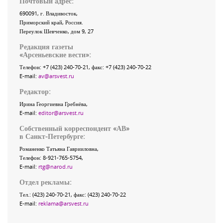
Почтовый адрес:
690091
, г.
Владивосток
,
Приморский край
,
Россия
.
Переулок Шевченко
, дом 9, 27
Редакция газеты
«
Арсеньевские вести
»:
Телефон:
+7 (423) 240-70-21
, факс:
+7 (423) 240-70-22
E-mail:
av@arsvest.ru
Редактор:
Ирина Георгиевна Гребнёва,
E-mail:
editor@arsvest.ru
Собственный корреспондент «АВ»
в Санкт-Петербурге:
Романенко Татьяна Гаврииловна,
Телефон: 8-921-765-5754,
E-mail:
rtg@narod.ru
Отдел рекламы:
Тел.: (423) 240-70-21, факс: (423) 240-70-22
E-mail:
reklama@arsvest.ru