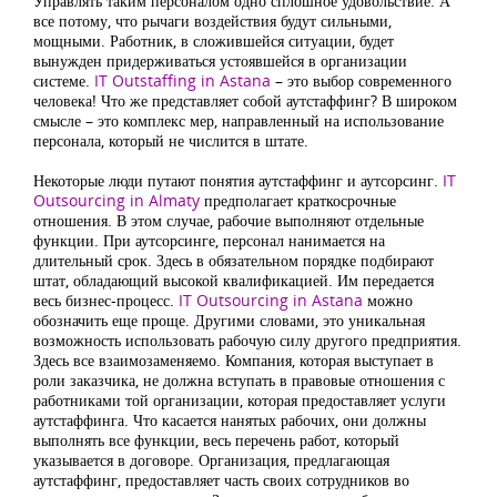
Управлять таким персоналом одно сплошное удовольствие. А
все потому, что рычаги воздействия будут сильными,
мощными. Работник, в сложившейся ситуации, будет
вынужден придерживаться устоявшейся в организации
системе.
IT Outstaffing in Astana
– это выбор современного
человека! Что же представляет собой аутстаффинг? В широком
смысле – это комплекс мер, направленный на использование
персонала, который не числится в штате.
Некоторые люди путают понятия аутстаффинг и аутсорсинг.
IT
Outsourcing in Almaty
предполагает краткосрочные
отношения. В этом случае, рабочие выполняют отдельные
функции. При аутсорсинге, персонал нанимается на
длительный срок. Здесь в обязательном порядке подбирают
штат, обладающий высокой квалификацией. Им передается
весь бизнес-процесс.
IT Outsourcing in Astana
можно
обозначить еще проще. Другими словами, это уникальная
возможность использовать рабочую силу другого предприятия.
Здесь все взаимозаменяемо. Компания, которая выступает в
роли заказчика, не должна вступать в правовые отношения с
работниками той организации, которая предоставляет услуги
аутстаффинга. Что касается нанятых рабочих, они должны
выполнять все функции, весь перечень работ, который
указывается в договоре. Организация, предлагающая
аутстаффинг, предоставляет часть своих сотрудников во