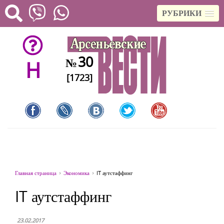
РУБРИКИ
30
№
H
[1723]
Главная страница
Экономика
IT аутстаффинг
IT аутстаффинг
23.02.2017