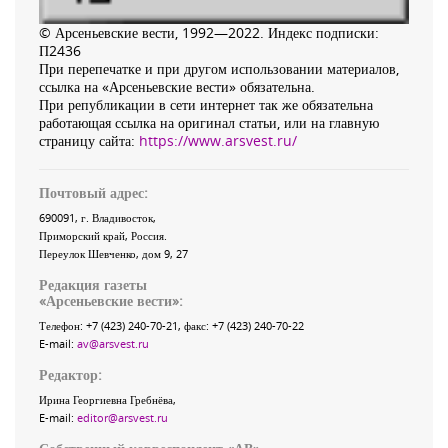
© Арсеньевские вести, 1992—2022. Индекс подписки:
П2436
При перепечатке и при другом использовании материалов,
ссылка на «Арсеньевские вести» обязательна.
При републикации в сети интернет так же обязательна
работающая ссылка на оригинал статьи, или на главную
страницу сайта:
https://www.arsvest.ru/
Почтовый адрес:
690091
, г.
Владивосток
,
Приморский край
,
Россия
.
Переулок Шевченко
, дом 9, 27
Редакция газеты
«
Арсеньевские вести
»:
Телефон:
+7 (423) 240-70-21
, факс:
+7 (423) 240-70-22
E-mail:
av@arsvest.ru
Редактор:
Ирина Георгиевна Гребнёва,
E-mail:
editor@arsvest.ru