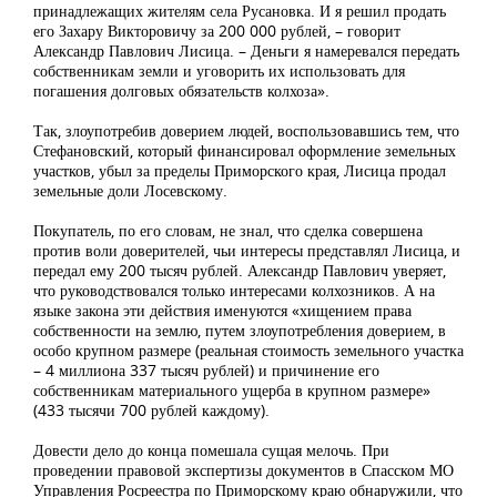
принадлежащих жителям села Русановка. И я решил продать
его Захару Викторовичу за 200 000 рублей, – говорит
Александр Павлович Лисица. – Деньги я намеревался передать
собственникам земли и уговорить их использовать для
погашения долговых обязательств колхоза».
Так, злоупотребив доверием людей, воспользовавшись тем, что
Стефановский, который финансировал оформление земельных
участков, убыл за пределы Приморского края, Лисица продал
земельные доли Лосевскому.
Покупатель, по его словам, не знал, что сделка совершена
против воли доверителей, чьи интересы представлял Лисица, и
передал ему 200 тысяч рублей. Александр Павлович уверяет,
что руководствовался только интересами колхозников. А на
языке закона эти действия именуются «хищением права
собственности на землю, путем злоупотребления доверием, в
особо крупном размере (реальная стоимость земельного участка
– 4 миллиона 337 тысяч рублей) и причинение его
собственникам материального ущерба в крупном размере»
(433 тысячи 700 рублей каждому).
Довести дело до конца помешала сущая мелочь. При
проведении правовой экспертизы документов в Спасском МО
Управления Росреестра по Приморскому краю обнаружили, что