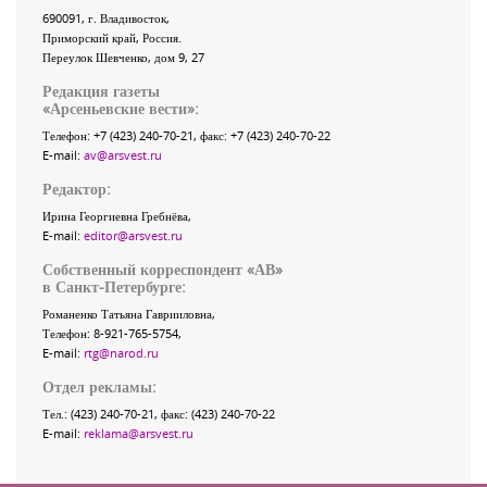
690091
, г.
Владивосток
,
Приморский край
,
Россия
.
Переулок Шевченко
, дом 9, 27
Редакция газеты
«
Арсеньевские вести
»:
Телефон:
+7 (423) 240-70-21
, факс:
+7 (423) 240-70-22
E-mail:
av@arsvest.ru
Редактор:
Ирина Георгиевна Гребнёва,
E-mail:
editor@arsvest.ru
Собственный корреспондент «АВ»
в Санкт-Петербурге:
Романенко Татьяна Гаврииловна,
Телефон: 8-921-765-5754,
E-mail:
rtg@narod.ru
Отдел рекламы:
Тел.: (423) 240-70-21, факс: (423) 240-70-22
E-mail:
reklama@arsvest.ru