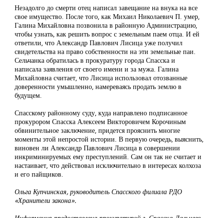
Незадолго до смерти отец написал завещание на внука на все
свое имущество. После того, как Михаил Николаевич П. умер,
Галина Михайловна позвонила в районную Администрацию,
чтобы узнать, как решить вопрос с земельным паем отца. И ей
ответили, что Александр Павлович Лисица уже получил
свидетельства на право собственности на эти земельные паи.
Сельчанка обратилась в прокуратуру города Спасска и
написала заявления от своего имени и за мужа. Галина
Михайловна считает, что Лисица использовал отозванные
доверенности умышленно, намереваясь продать землю в
будущем.
Спасскому районному суду, куда направлено подписанное
прокурором Спасска Алексеем Викторовичем Корочиным
обвинительное заключение, придется прояснить многие
моменты этой непростой истории. В первую очередь, выяснить,
виновен ли Александр Павлович Лисица в совершении
инкриминируемых ему преступлений. Сам он так не считает и
настаивает, что действовал исключительно в интересах колхоза
и его пайщиков.
Ольга Купчинская, руководитель Спасского филиала РДО
«Хранители закона».
Информация предоставлена прокуратурой г. Спасска-Дальнего.