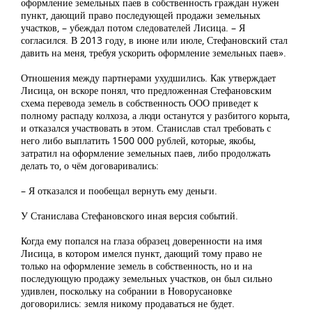
оформление земельных паев в собственность граждан нужен
пункт, дающий право последующей продажи земельных
участков, – убеждал потом следователей Лисица. – Я
согласился. В 2013 году, в июне или июле, Стефановский стал
давить на меня, требуя ускорить оформление земельных паев».
Отношения между партнерами ухудшились. Как утверждает
Лисица, он вскоре понял, что предложенная Стефановским
схема перевода земель в собственность ООО приведет к
полному распаду колхоза, а люди останутся у разбитого корыта,
и отказался участвовать в этом. Станислав стал требовать с
него либо выплатить 1500 000 рублей, которые, якобы,
затратил на оформление земельных паев, либо продолжать
делать то, о чём договаривались:
– Я отказался и пообещал вернуть ему деньги.
У Станислава Стефановского иная версия событий.
Когда ему попался на глаза образец доверенности на имя
Лисица, в котором имелся пункт, дающий тому право не
только на оформление земель в собственность, но и на
последующую продажу земельных участков, он был сильно
удивлен, поскольку на собрании в Новорусановке
договорились: земля никому продаваться не будет.