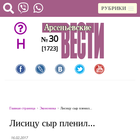
РУБРИКИ
30
№
H
[1723]
Главная страница
Экономика
Лисицу сыр пленил…
Лисицу сыр пленил…
16.02.2017