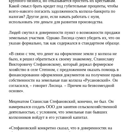
крупного бизнеса, но отказывается простить их крестьянам.
Какой смысл брать кредит под губительные проценты, чтобы
всего-навсего погасить задолженность колхоза-банкрота по
налогам? Другое дело, если начать работать с нуля,
использовать эти деньги для развития производства.
Людей смутил в доверенности пункт о возможности продажи
земельных участков. Однако Лисица сумел убедить их, что он
указан формально, так как содержался в стандартном образце.
«В связи с тем, что денег на оформление земли у колхоза не
было, я решил обратиться к своему знакомому, Станиславу
Викторовичу Стефановскому, который держал фермерское
хозяйство в селе Степном, с предложением оказать помощь в
финансировании оформления документов на получение права
собственности на земельные паи колхоза «Русановский». Он
согласился, – говорит Лисица. – Причем на безвозмездной
основе».
Меценатом Станислав Стефановский, конечно, не был. Он
намеревался создать ООО для занятия сельскохозяйственной
деятельностью, с условием, что земельные паи бывших
колхозников войдут в его уставной капитал.
«Стефановский конкретно сказал, что в доверенностях на