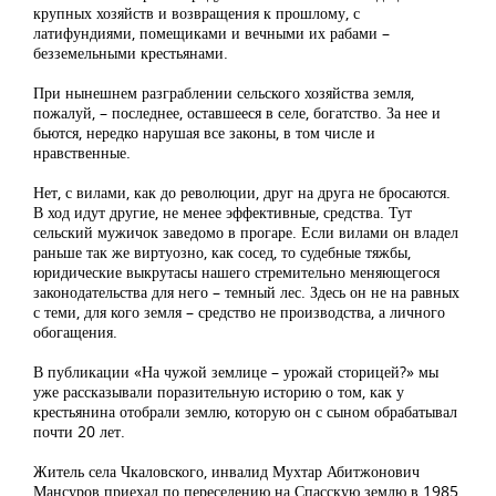
крупных хозяйств и возвращения к прошлому, с
латифундиями, помещиками и вечными их рабами –
безземельными крестьянами.
При нынешнем разграблении сельского хозяйства земля,
пожалуй, – последнее, оставшееся в селе, богатство. За нее и
бьются, нередко нарушая все законы, в том числе и
нравственные.
Нет, с вилами, как до революции, друг на друга не бросаются.
В ход идут другие, не менее эффективные, средства. Тут
сельский мужичок заведомо в прогаре. Если вилами он владел
раньше так же виртуозно, как сосед, то судебные тяжбы,
юридические выкрутасы нашего стремительно меняющегося
законодательства для него – темный лес. Здесь он не на равных
с теми, для кого земля – средство не производства, а личного
обогащения.
В публикации «На чужой землице – урожай сторицей?» мы
уже рассказывали поразительную историю о том, как у
крестьянина отобрали землю, которую он с сыном обрабатывал
почти 20 лет.
Житель села Чкаловского, инвалид Мухтар Абитжонович
Мансуров приехал по переселению на Спасскую землю в 1985