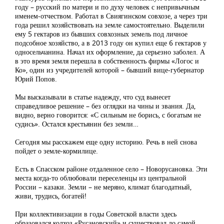
году – русский по матери и по духу человек с непривычным
именем-отчеством. Работал в Свиягинском совхозе, а через три
года решил хозяйствовать на земле самостоятельно. Выделили
ему 5 гектаров из бывших совхозных земель под личное
подсобное хозяйство, а в 2013 году он купил еще 6 гектаров у
односельчанина. Начал их оформление, да серьезно заболел. А
в это время земля перешла в собственность фирмы «Логос и
Ко», один из учредителей которой – бывший вице-губернатор
Юрий Попов.
Мы высказывали в статье надежду, что суд вынесет
справедливое решение – без оглядки на чины и звания. Да,
видно, верно говорится: «С сильным не борись, с богатым не
судись». Остался крестьянин без земли…
Сегодня мы расскажем еще одну историю. Речь в ней снова
пойдет о земле-кормилице.
Есть в Спасском районе отдаленное село – Новорусановка. Эти
места когда-то облюбовали переселенцы из центральной
России – казаки. Земли – не меряно, климат благодатный,
живи, трудись, богатей!
При коллективизации в годы Советской власти здесь
образовался колхоз «Русановский» и существовал до самой