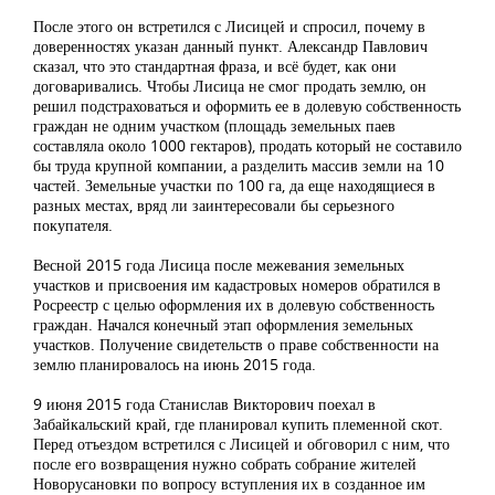
После этого он встретился с Лисицей и спросил, почему в
доверенностях указан данный пункт. Александр Павлович
сказал, что это стандартная фраза, и всё будет, как они
договаривались. Чтобы Лисица не смог продать землю, он
решил подстраховаться и оформить ее в долевую собственность
граждан не одним участком (площадь земельных паев
составляла около 1000 гектаров), продать который не составило
бы труда крупной компании, а разделить массив земли на 10
частей. Земельные участки по 100 га, да еще находящиеся в
разных местах, вряд ли заинтересовали бы серьезного
покупателя.
Весной 2015 года Лисица после межевания земельных
участков и присвоения им кадастровых номеров обратился в
Росреестр с целью оформления их в долевую собственность
граждан. Начался конечный этап оформления земельных
участков. Получение свидетельств о праве собственности на
землю планировалось на июнь 2015 года.
9 июня 2015 года Станислав Викторович поехал в
Забайкальский край, где планировал купить племенной скот.
Перед отъездом встретился с Лисицей и обговорил с ним, что
после его возвращения нужно собрать собрание жителей
Новорусановки по вопросу вступления их в созданное им