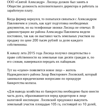
ООО «Святой Александр». Лисица должен был занять в
Обществе должность исполнительного директора и работать за
заработную плату.
Когда фермер вернулся, то попытался связаться с Александром
Павловичем и узнать, как идет подготовка необходимых
документов, но на телефонные звонки Лисица не отвечал. В
администрации же района Александра Павловича видели
постоянно, так как он выставил часть земельных участков на
продажу по цене 200 тысяч рублей за долю каждого
собственника.
К началу лета 2015 года Лисица получил свидетельства о
праве собственности на земельные паи десяти граждан и, по
его словам, намеревался передать их пайщикам.
Тут на «сцене» появляется новое лицо – житель
Надеждинского района Захар Викторович Лосевский, который
занимался юридическими вопросами по процедуре
банкротства колхоза.
«Для вывода хозяйства из банкротства необходимо было внести
часть долга, образовавшегося перед кредитором в лице
налоговой инспекции. Лосевский предложил выкупить
земельный участок площадью 105 га, состоящий из 10 долей,