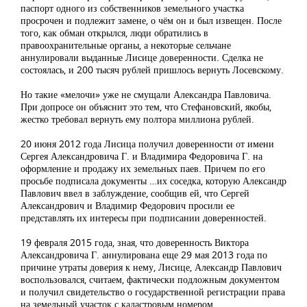
паспорт одного из собственников земельного участка
просрочен и подлежит замене, о чём он и был извещен. После
того, как обман открылся, люди обратились в
правоохранительные органы, а некоторые сельчане
аннулировали выданные Лисице доверенности. Сделка не
состоялась, и 200 тысяч рублей пришлось вернуть Лосевскому.
Но такие «мелочи» уже не смущали Александра Павловича.
При допросе он объяснит это тем, что Стефановский, якобы,
жестко требовал вернуть ему полтора миллиона рублей.
20 июня 2012 года Лисица получил доверенности от имени
Сергея Александровича Г. и Владимира Федоровича Г. на
оформление и продажу их земельных паев. Причем по его
просьбе подписала документы …их соседка, которую Александр
Павлович ввел в заблуждение, сообщив ей, что Сергей
Александрович и Владимир Федорович просили ее
представлять их интересы при подписании доверенностей.
19 февраля 2015 года, зная, что доверенность Виктора
Александровича Г. аннулирована еще 29 мая 2013 года по
причине утраты доверия к нему, Лисице, Александр Павлович
воспользовался, считаем, фактически подложным документом
и получил свидетельство о государственной регистрации права
на земельный участок с кадастровым номером