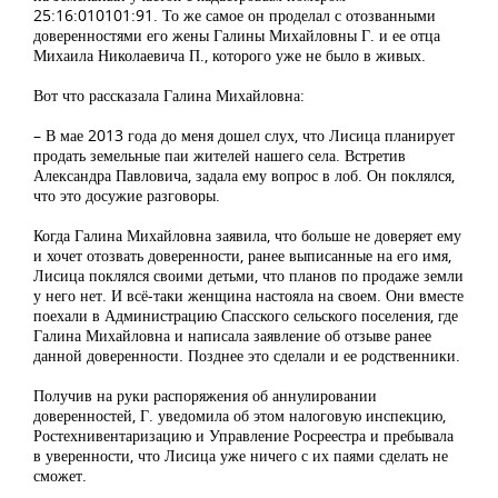
25:16:010101:91. То же самое он проделал с отозванными
доверенностями его жены Галины Михайловны Г. и ее отца
Михаила Николаевича П., которого уже не было в живых.
Вот что рассказала Галина Михайловна:
– В мае 2013 года до меня дошел слух, что Лисица планирует
продать земельные паи жителей нашего села. Встретив
Александра Павловича, задала ему вопрос в лоб. Он поклялся,
что это досужие разговоры.
Когда Галина Михайловна заявила, что больше не доверяет ему
и хочет отозвать доверенности, ранее выписанные на его имя,
Лисица поклялся своими детьми, что планов по продаже земли
у него нет. И всё-таки женщина настояла на своем. Они вместе
поехали в Администрацию Спасского сельского поселения, где
Галина Михайловна и написала заявление об отзыве ранее
данной доверенности. Позднее это сделали и ее родственники.
Получив на руки распоряжения об аннулировании
доверенностей, Г. уведомила об этом налоговую инспекцию,
Ростехнивентаризацию и Управление Росреестра и пребывала
в уверенности, что Лисица уже ничего с их паями сделать не
сможет.