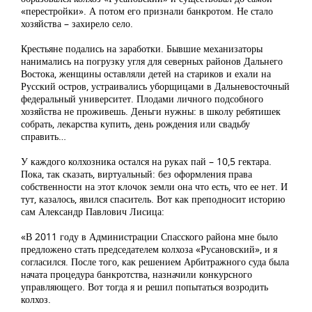
«перестройки». А потом его признали банкротом. Не стало
хозяйства – захирело село.
Крестьяне подались на заработки. Бывшие механизаторы
нанимались на погрузку угля для северных районов Дальнего
Востока, женщины оставляли детей на стариков и ехали на
Русский остров, устраивались уборщицами в Дальневосточный
федеральный университет. Плодами личного подсобного
хозяйства не проживешь. Деньги нужны: в школу ребятишек
собрать, лекарства купить, день рождения или свадьбу
справить…
У каждого колхозника остался на руках пай – 10,5 гектара.
Пока, так сказать, виртуальный: без оформления права
собственности на этот клочок земли она что есть, что ее нет. И
тут, казалось, явился спаситель. Вот как преподносит историю
сам Александр Павлович Лисица:
«В 2011 году в Администрации Спасского района мне было
предложено стать председателем колхоза «Русановский», и я
согласился. После того, как решением Арбитражного суда была
начата процедура банкротства, назначили конкурсного
управляющего. Вот тогда я и решил попытаться возродить
колхоз.