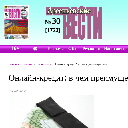
30
№
[1723]
16+
Реклама
ЗаКон
Редакция
Наши автор
Главная страница
Экономика
Онлайн-кредит: в чем преимущества?
Онлайн-кредит: в чем преимуще
14.02.2017