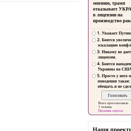
мнению, трамп
отказывает УКР
в лицензии на
производство рак
1. Уважает Путин
2. Боится увелич
эскалацию конфл
3. Никому не дает
лицензии.
4. Боится нападе
Украины на СШ
5. Просто у него 
поведения такая:
обещать и не сдел
Всего проголосовало
1 человек
Прошлые опросы
Наши проект