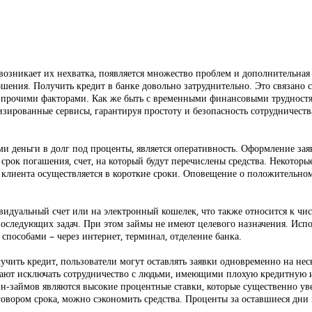
 возникает их нехватка, появляется множество проблем и дополнительная
ошения. Получить кредит в банке довольно затруднительно. Это связано 
прочими факторами. Как же быть с временными финансовыми трудностям
зированные сервисы, гарантируя простоту и безопасность сотрудничест
и деньги в долг под проценты, является оперативность. Оформление за
срок погашения, счет, на который будут перечислены средства. Некоторы
 клиента осуществляется в короткие сроки. Оповещение о положительно
видуальный счет или на электронный кошелек, что также относится к чи
последующих задач. При этом займы не имеют целевого назначения. Исп
способами – через интернет, терминал, отделение банка.
чить кредит, пользователи могут оставлять заявки одновременно на нес
ают исключать сотрудничество с людьми, имеющими плохую кредитную ис
н-займов являются высокие процентные ставки, которые существенно ув
овором срока, можно сэкономить средства. Проценты за оставшиеся дни 