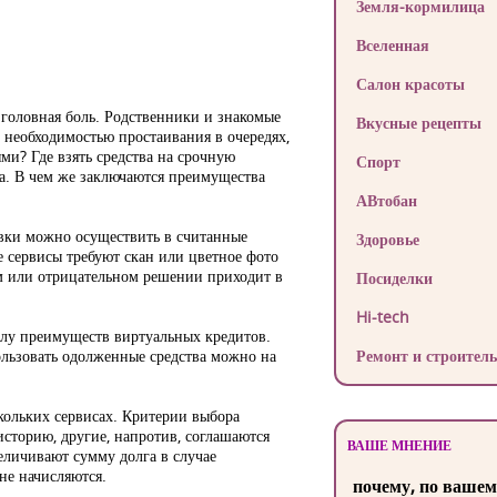
Земля-кормилица
Вселенная
Салон красоты
 головная боль. Родственники и знакомые
Вкусные рецепты
с необходимостью простаивания в очередях,
и? Где взять средства на срочную
Спорт
ва. В чем же заключаются преимущества
АВтобан
явки можно осуществить в считанные
Здоровье
е сервисы требуют скан или цветное фото
м или отрицательном решении приходит в
Посиделки
Hi-tech
слу преимуществ виртуальных кредитов.
ользовать одолженные средства можно на
Ремонт и строитель
кольких сервисах. Критерии выбора
торию, другие, напротив, соглашаются
ВАШЕ МНЕНИЕ
еличивают сумму долга в случае
не начисляются.
почему, по вашем