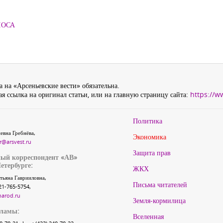
ЛОСА
 на «Арсеньевские вести» обязательна.
я ссылка на оригинал статьи, или на главную страницу сайта:
https://w
Политика
евна Гребнёва,
Экономика
r@arsvest.ru
Защита прав
ый корреспондент «АВ»
етербурге:
ЖКХ
тьяна Гаврииловна,
Письма читателей
21-765-5754,
narod.ru
Земля-кормилица
кламы:
Вселенная