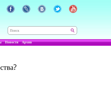
ы
Новости
Архив
ства?