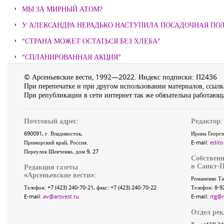
МЫ ЗА МИРНЫЙ АТОМ?
У АЛЕКСАНДРА НЕРАДЬКО НАСТУПИЛА ПОСАДОЧНАЯ ПО
"СТРАНА МОЖЕТ ОСТАТЬСЯ БЕЗ ХЛЕБА"
"СПЛАНИРОВАННАЯ АКЦИЯ"
© Арсеньевские вести, 1992—2022. Индекс подписки: П2436
При перепечатке и при другом использовании материалов, ссылка
При републикации в сети интернет так же обязательна работающа
Почтовый адрес:
Редактор:
690091
, г.
Владивосток
,
Ирина Георги
Приморский край
,
Россия
.
E-mail:
edito
Переулок Шевченко
, дом 9, 27
Собственн
в Санкт-П
Редакция газеты
«
Арсеньевские вести
»:
Романенко Та
Телефон:
+7 (423) 240-70-21
, факс:
+7 (423) 240-70-22
Телефон: 8-9
E-mail:
av@arsvest.ru
E-mail:
rtg@
Отдел ре