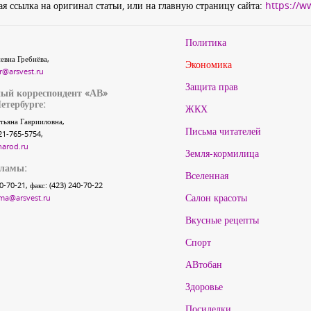
я ссылка на оригинал статьи, или на главную страницу сайта:
https://w
Политика
евна Гребнёва,
Экономика
r@arsvest.ru
Защита прав
ый корреспондент «АВ»
етербурге:
ЖКХ
тьяна Гаврииловна,
Письма читателей
21-765-5754,
narod.ru
Земля-кормилица
кламы:
Вселенная
40-70-21, факс: (423) 240-70-22
Салон красоты
ma@arsvest.ru
Вкусные рецепты
Спорт
АВтобан
Здоровье
Посиделки