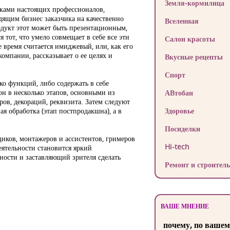
Земля-кормилица
уками настоящих профессионалов,
дящим бизнес заказчика на качественно
Вселенная
родукт этот может быть презентационным,
от, что умело совмещает в себе все эти
Салон красоты
 время считается имиджевый, или, как его
омпании, рассказывает о ее целях и
Вкусные рецепты
Спорт
ко функций, либо содержать в себе
он в несколько этапов, основными из
АВтобан
ов, декораций, реквизита. Затем следуют
я обработка (этап постпродакшна), а в
Здоровье
Посиделки
иков, монтажеров и ассистентов, гримеров
Hi-tech
еятельности становится яркий
ности и заставляющий зрителя сделать
Ремонт и строитель
ВАШЕ МНЕНИЕ
почему, по вашем