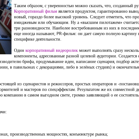
Таким образом, с уверенностью можно сказать, что, созданный р
Корпоративный фильм
является продуктом, гарантированно выво
новый, гораздо более высокий уровень. Следует отметить, что п
имиджевым или обучающим. Ну а «высшим пилотажем» считается т
три разновидности. Наиболее востребованным из них в последнее
еще иногда называют, PR-фильм: он дает самую полную картину к
специфике деятельности.
Один
корпоративный видеоролик
может выполнять сразу несколь
компоненты, адресованные разной целевой аудитории. Создается 
зводителю брифа, продумывание идеи, написание сценария, подбор актер
ии, в павильонах с декорациями, либо в зелёных студиях) и окончательна
стоящей из сценаристов и режиссеров, простых операторов и -постановщ
ормителей и мастеров по спецэффектам. Результатом же их совместной д
компанию в самом выгодном свете, громко заявляющий о ее состоятель
ачи:
ионах, производственных мощностях, конъюнктуре рынка;