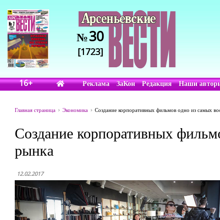
30
№
[1723]
16+
Реклама
ЗаКон
Редакция
Наши автор
Главная страница
Экономика
Создание корпоративных фильмов одно из самых во
Создание корпоративных фильмо
рынка
12.02.2017