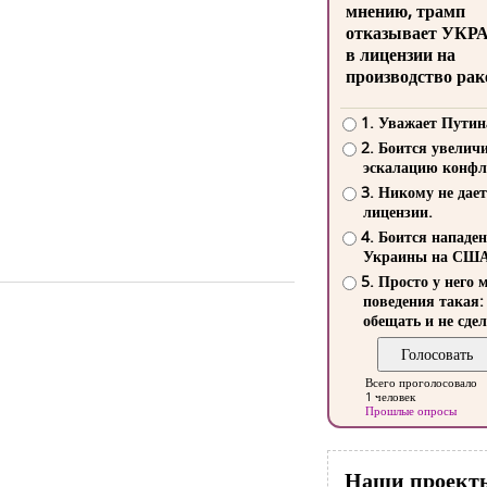
мнению, трамп
отказывает УКР
в лицензии на
производство рак
1. Уважает Путин
2. Боится увелич
эскалацию конфл
3. Никому не дает
лицензии.
4. Боится нападе
Украины на СШ
5. Просто у него 
поведения такая:
обещать и не сдел
Всего проголосовало
1 человек
Прошлые опросы
Наши проект