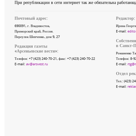
При републикации в сети интернет так же обязательна работающа
Почтовый адрес:
Редактор:
690091
, г.
Владивосток
,
Ирина Георги
Приморский край
,
Россия
.
E-mail:
edito
Переулок Шевченко
, дом 9, 27
Собственн
в Санкт-П
Редакция газеты
«
Арсеньевские вести
»:
Романенко Та
Телефон:
+7 (423) 240-70-21
, факс:
+7 (423) 240-70-22
Телефон: 8-9
E-mail:
av@arsvest.ru
E-mail:
rtg@
Отдел ре
Тел.: (423) 2
E-mail:
rekla