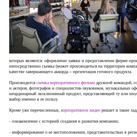
которых являются: оформление заявки и предоставление фирме-прои
непосредственно съемка (может производиться на территории компан
качестве завершающего аккорда – презентация готового продукта.
Производится
съемка корпоративного фильма
дружной командой, со
и актеров, фотографов и специалистов-звуковиков, музыкальных оф
неординарный эксклюзивный продукт, представляющий ту или иную 
выбор именно в ее пользу.
Кроме уже перечисленных,
корпоративное видео
решает и такие зад
- ознакомление с историей создания и развития компании;
- информирование о ее местоположении, представительствах в рег