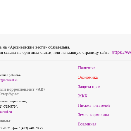
 на «Арсеньевские вести» обязательна.
я ссылка на оригинал статьи, или на главную страницу сайта:
https://w
Политика
евна Гребнёва,
Экономика
r@arsvest.ru
Защита прав
ый корреспондент «АВ»
етербурге:
ЖКХ
тьяна Гаврииловна,
Письма читателей
21-765-5754,
narod.ru
Земля-кормилица
кламы:
Вселенная
40-70-21, факс: (423) 240-70-22