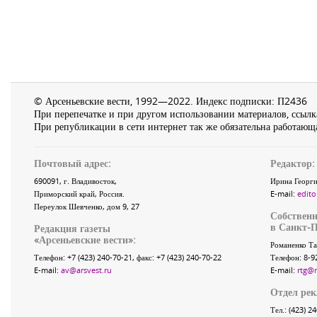
© Арсеньевские вести, 1992—2022. Индекс подписки: П2436
При перепечатке и при другом использовании материалов, ссылка
При републикации в сети интернет так же обязательна работающа
Почтовый адрес:
Редактор:
690091
, г.
Владивосток
,
Ирина Георги
Приморский край
,
Россия
.
E-mail:
edito
Переулок Шевченко
, дом 9, 27
Собственн
в Санкт-П
Редакция газеты
«
Арсеньевские вести
»:
Романенко Та
Телефон:
+7 (423) 240-70-21
, факс:
+7 (423) 240-70-22
Телефон: 8-9
E-mail:
av@arsvest.ru
E-mail:
rtg@
Отдел ре
Тел.: (423) 2