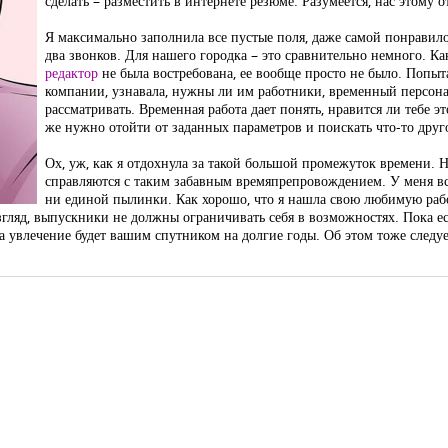
сделать – разместить в интернете резюме. Разумеется, нас этому 
Я максимально заполнила все пустые поля, даже самой понравилос
два звонков. Для нашего городка – это сравнительно немного. Ка
редактор
не была востребована, ее вообще просто не было. Попыт
компании, узнавала, нужны ли им работники, временный персонал
рассматривать. Временная работа дает понять, нравится ли тебе эт
же нужно отойти от заданных параметров и поискать что-то другое
Ох, уж, как я отдохнула за такой большой промежуток времени. 
справляются с таким забавным времяпрепровождением. У меня вс
ни единой пылинки. Как хорошо, что я нашла свою любимую рабо
згляд, выпускники не должны ограничивать себя в возможностях. Пока е
 а увлечение будет вашим спутником на долгие годы. Об этом тоже следу