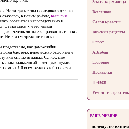
отлично научили.
Земля-кормилица
ь. Но за три месяца последовало десятка
Вселенная
к оказалось, в нашем районе,
вакансия
алась обращаться непосредственно в
Салон красоты
. Отчаявшись, я и это начала
о дело, хочешь ли ты его продвигать или все
Вкусные рецепты
. Не там смотрела, не то искала.
Спорт
Не представляю, как домохозяйки
е дома блестело, невозможно было найти
АВтобан
ту или она меня нашла. Сейчас, мне
Здоровье
сть силы, заложенный потенциал, нужно
ет помнить! Я всем желаю, чтобы поиски
Посиделки
Hi-tech
Ремонт и строитель
ВАШЕ МНЕНИЕ
почему, по вашем