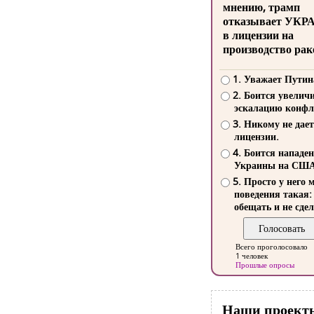
мнению, трамп
отказывает УКР
в лицензии на
производство рак
1. Уважает Путин
2. Боится увелич
эскалацию конфл
3. Никому не дает
лицензии.
4. Боится нападе
Украины на СШ
5. Просто у него 
поведения такая:
обещать и не сдел
Всего проголосовало
1 человек
Прошлые опросы
Наши проект