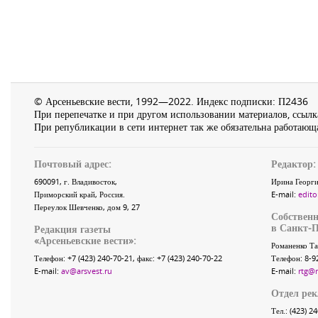
© Арсеньевские вести, 1992—2022. Индекс подписки: П2436
При перепечатке и при другом использовании материалов, ссылка
При републикации в сети интернет так же обязательна работающа
Почтовый адрес:
Редактор:
690091
, г.
Владивосток
,
Ирина Георги
Приморский край
,
Россия
.
E-mail:
edito
Переулок Шевченко
, дом 9, 27
Собственн
в Санкт-П
Редакция газеты
«
Арсеньевские вести
»:
Романенко Та
Телефон:
+7 (423) 240-70-21
, факс:
+7 (423) 240-70-22
Телефон: 8-9
E-mail:
av@arsvest.ru
E-mail:
rtg@
Отдел ре
Тел.: (423) 2