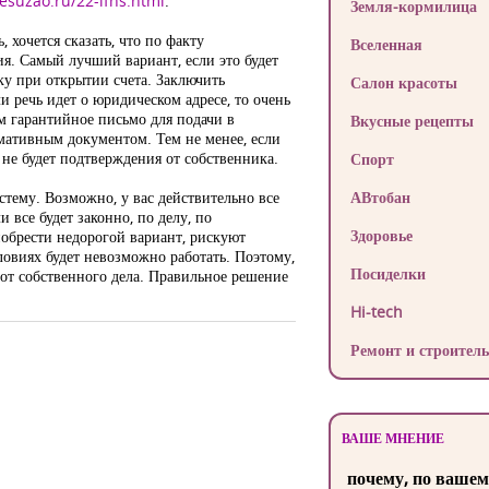
esuzao.ru/22-ifns.html
.
Земля-кормилица
 хочется сказать, что по факту
Вселенная
ия. Самый лучший вариант, если это будет
ку при открытии счета. Заключить
Салон красоты
и речь идет о юридическом адресе, то очень
 гарантийное письмо для подачи в
Вкусные рецепты
рмативным документом. Тем не менее, если
к не будет подтверждения от собственника.
Спорт
тему. Возможно, у вас действительно все
АВтобан
и все будет законно, по делу, по
Здоровье
иобрести недорогой вариант, рискуют
словиях будет невозможно работать. Поэтому,
Посиделки
 от собственного дела. Правильное решение
Hi-tech
Ремонт и строитель
ВАШЕ МНЕНИЕ
почему, по вашем