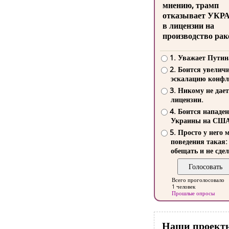
мнению, трамп
отказывает УКР
в лицензии на
производство рак
1. Уважает Путин
2. Боится увелич
эскалацию конфл
3. Никому не дает
лицензии.
4. Боится нападе
Украины на СШ
5. Просто у него 
поведения такая:
обещать и не сдел
Всего проголосовало
1 человек
Прошлые опросы
Наши проект