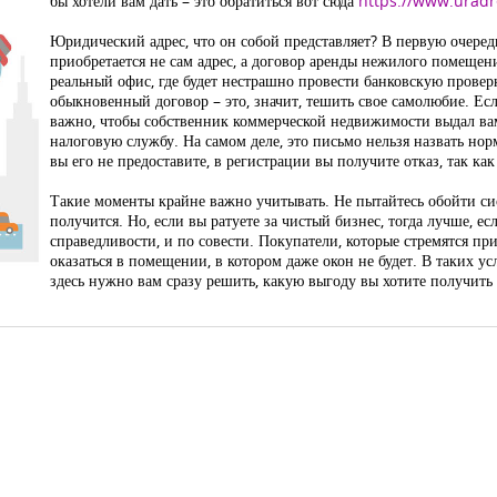
бы хотели вам дать – это обратиться вот сюда
https://www.uradr
Юридический адрес, что он собой представляет? В первую очередь,
приобретается не сам адрес, а договор аренды нежилого помещен
реальный офис, где будет нестрашно провести банковскую провер
обыкновенный договор – это, значит, тешить свое самолюбие. Есл
важно, чтобы собственник коммерческой недвижимости выдал вам
налоговую службу. На самом деле, это письмо нельзя назвать но
вы его не предоставите, в регистрации вы получите отказ, так ка
Такие моменты крайне важно учитывать. Не пытайтесь обойти сис
получится. Но, если вы ратуете за чистый бизнес, тогда лучше, есл
справедливости, и по совести. Покупатели, которые стремятся пр
оказаться в помещении, в котором даже окон не будет. В таких у
здесь нужно вам сразу решить, какую выгоду вы хотите получить