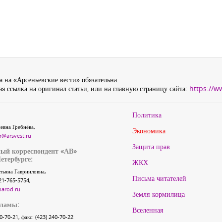
 на «Арсеньевские вести» обязательна.
я ссылка на оригинал статьи, или на главную страницу сайта:
https://w
Политика
евна Гребнёва,
Экономика
r@arsvest.ru
Защита прав
ый корреспондент «АВ»
етербурге:
ЖКХ
тьяна Гаврииловна,
Письма читателей
21-765-5754,
narod.ru
Земля-кормилица
кламы:
Вселенная
40-70-21, факс: (423) 240-70-22