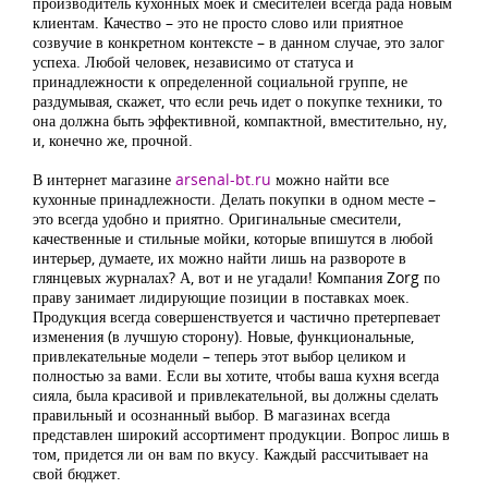
производитель кухонных моек и смесителей всегда рада новым
клиентам. Качество – это не просто слово или приятное
созвучие в конкретном контексте – в данном случае, это залог
успеха. Любой человек, независимо от статуса и
принадлежности к определенной социальной группе, не
раздумывая, скажет, что если речь идет о покупке техники, то
она должна быть эффективной, компактной, вместительно, ну,
и, конечно же, прочной.
В интернет магазине
arsenal-bt.ru
можно найти все
кухонные принадлежности. Делать покупки в одном месте –
это всегда удобно и приятно. Оригинальные смесители,
качественные и стильные мойки, которые впишутся в любой
интерьер, думаете, их можно найти лишь на развороте в
глянцевых журналах? А, вот и не угадали! Компания Zorg по
праву занимает лидирующие позиции в поставках моек.
Продукция всегда совершенствуется и частично претерпевает
изменения (в лучшую сторону). Новые, функциональные,
привлекательные модели – теперь этот выбор целиком и
полностью за вами. Если вы хотите, чтобы ваша кухня всегда
сияла, была красивой и привлекательной, вы должны сделать
правильный и осознанный выбор. В магазинах всегда
представлен широкий ассортимент продукции. Вопрос лишь в
том, придется ли он вам по вкусу. Каждый рассчитывает на
свой бюджет.