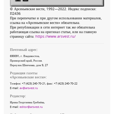
© Арсеньевские вести, 1992—2022. Индекс подписки:
П2436
При перепечатке и при другом использовании материалов,
ссылка на «Арсеньевские вести» обязательна.
При републикации в сети интернет так же обязательна
работающая ссылка на оригинал статьи, или на главную
страницу сайта:
https://www.arsvest.ru/
Почтовый адрес:
690091
, г.
Владивосток
,
Приморский край
,
Россия
.
Переулок Шевченко
, дом 9, 27
Редакция газеты
«
Арсеньевские вести
»:
Телефон:
+7 (423) 240-70-21
, факс:
+7 (423) 240-70-22
E-mail:
av@arsvest.ru
Редактор:
Ирина Георгиевна Гребнёва,
E-mail:
editor@arsvest.ru