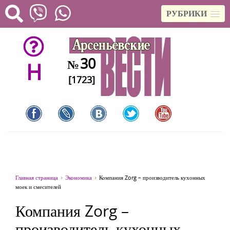
РУБРИКИ
30
№
H
[1723]
Главная страница
Экономика
Компания Zorg – производитель кухонных
моек и смесителей
Компания Zorg –
производитель кухонных