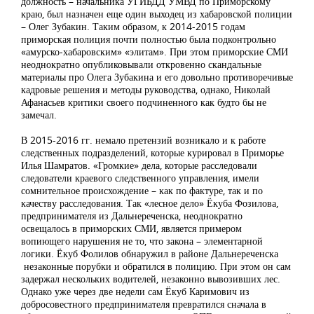
должность – начальника УГИБДД УМВД по Приморскому
краю, был назначен еще один выходец из хабаровской полиции
– Олег Зубакин. Таким образом, к 2014-2015 годам
приморская полиция почти полностью была подконтрольно
«амурско-хабаровским» «элитам». При этом приморские СМИ
неоднократно опубликовывали откровенно скандальные
материалы про Олега Зубакина и его довольно противоречивые
кадровые решения и методы руководства, однако, Николай
Афанасьев критики своего подчиненного как будто бы не
замечал.
В 2015-2016 гг. немало претензий возникало и к работе
следственных подразделений, которые курировал в Приморье
Илья Шамратов. «Громкие» дела, которые расследовали
следователи краевого следственного управления, имели
сомнительное происхождение – как по фактуре, так и по
качеству расследования. Так «лесное дело» Ёкуба Фозилова,
предпринимателя из Дальнереченска, неоднократно
освещалось в приморских СМИ, является примером
вопиющего нарушения не то, что закона – элементарной
логики. Ёкуб Фолилов обнаружил в районе Дальнереченска
незаконные порубки и обратился в полицию. При этом он сам
задержал нескольких водителей, незаконно вывозивших лес.
Однако уже через две недели сам Ёкуб Каримович из
добросовестного предпринимателя превратился сначала в