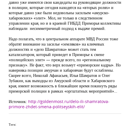
давно уже имеются свои кандидаты на руководящие должности
в полиции, которые сегодня находятся на «вторых ролях» и
которые давно уже были недовольны засильем «амурско-
хабаровских» «элит». Мол, не только в следственном
управлении края, но и в краевой ГИБДД Приморья коллективы
наблюдали несимметричный подход к выдаче премий.
Надо полагать, что в центральном аппарате МВД России тоже
обратят внимание на засилье «земляков» на ключевых
должностях и «дело Шамратова» может стать тем
катализатором, который приведет в Приморье к смене
«полицейских элит» — прежде всего, по «региональному
признаку». Не факт, что верх возьмут «приморские кадры». Но
наверняка позиции амурчан и хабаровчан будут ослаблены.
Скорее всего, Николай Афанасьев, Илья Шамратов и Олег
Зубакин, как выходцы из Амурской области и Хабаровского
края, имеют возможность в ближайшее время покинуть ряды
приморской полиции в рамках «оргштатных мероприятий»…
Источник:
http://goldenmost.ru/delo-ili-shamratova-
primore-zhdet-smena-politseyskih-elit/
Теги: