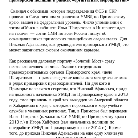
Скандал с обысками, которые подразделения ФСБ и СКР
провели в Следственном управлении УМВД по Приморскому
краю, вышел на федеральный уровень. Число упоминаний с
тэгом «Обыск в кабинете Ильи Шамратова» в Интернете идет
на тысячи — сотни СМИ по всей России пишут об
оскандалившихся приморских полицейских следователях. Для
Николая Афанасьева, как руководителя приморского УМВД, это
может закончиться скорым окончанием карьеры.
Как рассказали деловому порталу «Золотой Мост» сразу
несколько человек из числа бывших сотрудников
правоохранительных органов Приморского края, «дело
Шамратова» — прямое следствие конфликта между «элитами»
в рядах приморских правоохранителей. Ни для кого в
Приморье не является секретом, что Николай Афанасьев, придя
на должность начальника УМВД по Приморскому краю в 2013
году, смог привлечь в край тех выходцев из Амурской области
и Хабаровского края, с которыми пересекался в ходе учебы и
службы в указанных регионах. Так, в Приморье был переведен
Илья Шамратов (начальник СУ УМВД по Приморскому краю с
2013 г.) и Игорь Хайбулов (зам начальника полиции по
оперработе УМВД по Приморскому краю с 2014 г.). Кроме
того, до прихода Николая Афанасьева на еще одну ключевую