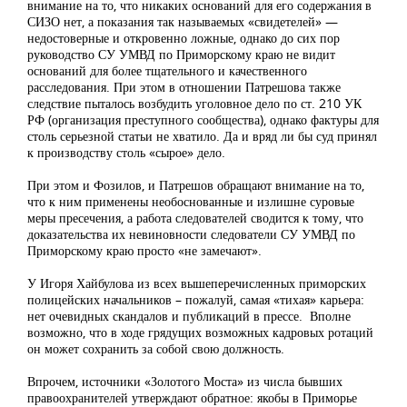
внимание на то, что никаких оснований для его содержания в
СИЗО нет, а показания так называемых «свидетелей» —
недостоверные и откровенно ложные, однако до сих пор
руководство СУ УМВД по Приморскому краю не видит
оснований для более тщательного и качественного
расследования. При этом в отношении Патрешова также
следствие пыталось возбудить уголовное дело по ст. 210 УК
РФ (организация преступного сообщества), однако фактуры для
столь серьезной статьи не хватило. Да и вряд ли бы суд принял
к производству столь «сырое» дело.
При этом и Фозилов, и Патрешов обращают внимание на то,
что к ним применены необоснованные и излишне суровые
меры пресечения, а работа следователей сводится к тому, что
доказательства их невиновности следователи СУ УМВД по
Приморскому краю просто «не замечают».
У Игоря Хайбулова из всех вышеперечисленных приморских
полицейских начальников – пожалуй, самая «тихая» карьера:
нет очевидных скандалов и публикаций в прессе. Вполне
возможно, что в ходе грядущих возможных кадровых ротаций
он может сохранить за собой свою должность.
Впрочем, источники «Золотого Моста» из числа бывших
правоохранителей утверждают обратное: якобы в Приморье