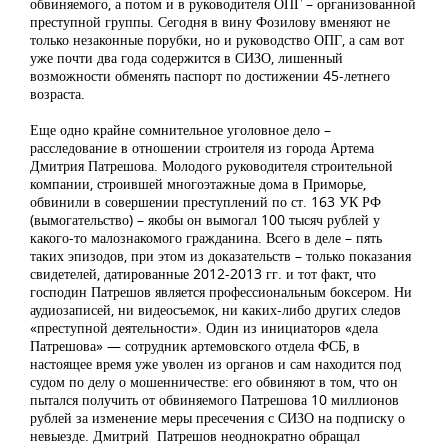
обвиняемого, а потом и в руководителя ОПГ – организованной
преступной группы. Сегодня в вину Фозилову вменяют не
только незаконные порубки, но и руководство ОПГ, а сам вот
уже почти два года содержится в СИЗО, лишенный
возможности обменять паспорт по достижении 45-летнего
возраста.
Еще одно крайне сомнительное уголовное дело –
расследование в отношении строителя из города Артема
Дмитрия Патрешова. Молодого руководителя строительной
компании, строившей многоэтажные дома в Приморье,
обвинили в совершении преступлений по ст. 163 УК РФ
(вымогательство) – якобы он вымогал 100 тысяч рублей у
какого-то малознакомого гражданина. Всего в деле – пять
таких эпизодов, при этом из доказательств – только показания
свидетелей, датированные 2012-2013 гг. и тот факт, что
господин Патрешов является профессиональным боксером. Ни
аудиозаписей, ни видеосъемок, ни каких-либо других следов
«преступной деятельности». Один из инициаторов «дела
Патрешова» — сотрудник артемовского отдела ФСБ, в
настоящее время уже уволен из органов и сам находится под
судом по делу о мошенничестве: его обвиняют в том, что он
пытался получить от обвиняемого Патрешова 10 миллионов
рублей за изменение меры пресечения с СИЗО на подписку о
невыезде. Дмитрий Патрешов неоднократно обращал