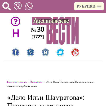
РУБРИКИ
30
№
H
[1723]
Главная страница
Экономика
«Дело Ильи Шамратова»: Приморье ждет
смена «полицейских элит»
«Дело Ильи Шамратова»:
Приморье ждет смена