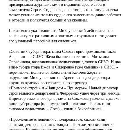
приморскими журналистами о недавнем аресте своего
заместителя Сергея Сидоренко, он заявил, что «вину человека
может установить только суд», а его заместитель давно работает
в отрасли и пользуется большим уважением.
Политологи указывают, что Миклушевский действительно
конфликтует с различными элитными группами и это делает
его уязвимой персоной для силовиков.
«Советник губернатора, глава Союза горнопромышленников
Авершин – в СИЗО. Жена бывшего советника Митькина -
Спокойнова, возглавлявшая медиахолдинг, тоже в СИЗО. И два
вице-губернатора Ежов и Сидоренко (уже бывших) в СИЗО, –
перечисляет политолог Константин Калачев жертв в
окружении Миклушевского. – Арестованы два директора
крупных краевых госстроительных структур –
«Примкрайстрой» и «Наш дом – Приморье». Новый директор
строительного департамента Федоренко ушёл через три месяца.
Директор земельного департамента Соколова уволена. Два экс-
вице-губернатора (по внутренней политике – Ролик и по
силовым ведомствам – Лось) – ушли в Заксобрание».
«Проблемные отношения с полпредством, силовиками,
элитами, деморализация команды... Похоже, что все идет к
отставке. Краевая власть не демонстрирует эффективности.