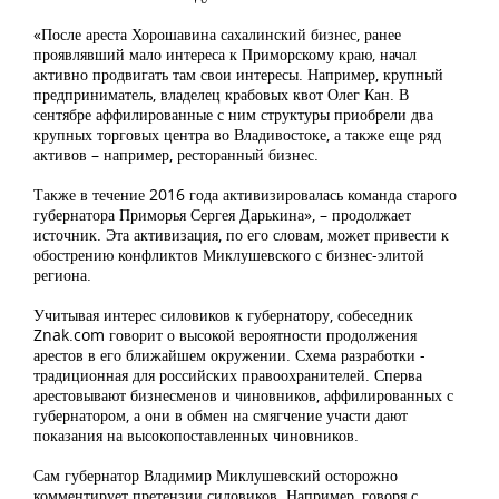
«После ареста Хорошавина сахалинский бизнес, ранее
проявлявший мало интереса к Приморскому краю, начал
активно продвигать там свои интересы. Например, крупный
предприниматель, владелец крабовых квот Олег Кан. В
сентябре аффилированные с ним структуры приобрели два
крупных торговых центра во Владивостоке, а также еще ряд
активов – например, ресторанный бизнес.
Также в течение 2016 года активизировалась команда старого
губернатора Приморья Сергея Дарькина», – продолжает
источник. Эта активизация, по его словам, может привести к
обострению конфликтов Миклушевского с бизнес-элитой
региона.
Учитывая интерес силовиков к губернатору, собеседник
Znak.com говорит о высокой вероятности продолжения
арестов в его ближайшем окружении. Схема разработки -
традиционная для российских правоохранителей. Сперва
арестовывают бизнесменов и чиновников, аффилированных с
губернатором, а они в обмен на смягчение участи дают
показания на высокопоставленных чиновников.
Сам губернатор Владимир Миклушевский осторожно
комментирует претензии силовиков. Например, говоря с