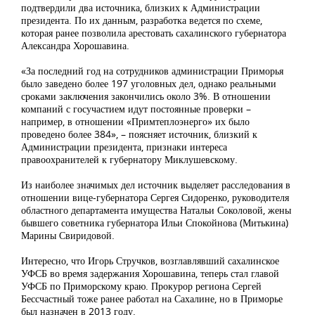
подтвердили два источника, близких к Администрации
президента. По их данным, разработка ведется по схеме,
которая ранее позволила арестовать сахалинского губернатора
Александра Хорошавина.
«За последний год на сотрудников администрации Приморья
было заведено более 197 уголовных дел, однако реальными
сроками заключения закончились около 3%. В отношении
компаний с госучастием идут постоянные проверки –
например, в отношении «Примтеплоэнерго» их было
проведено более 384», – поясняет источник, близкий к
Администрации президента, признаки интереса
правоохранителей к губернатору Миклушевскому.
Из наиболее значимых дел источник выделяет расследования в
отношении вице-губернатора Сергея Сидоренко, руководителя
областного департамента имущества Натальи Соколовой, жены
бывшего советника губернатора Ильи Спокойнова (Митькина)
Марины Свиридовой.
Интересно, что Игорь Стручков, возглавлявший сахалинское
УФСБ во время задержания Хорошавина, теперь стал главой
УФСБ по Приморскому краю. Прокурор региона Сергей
Бессчастный тоже ранее работал на Сахалине, но в Приморье
был назначен в 2013 году.