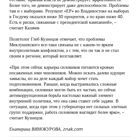
Более того, не демонстрирует даже дееспособности. Проблемы
там и с выборами. Результат «ЕР» во Владивостоке на выборах
в Госдуму оказался ниже 30 процентов, а по краю ниже 40.
Есть и риски, связанные с президентской кампанией», –
считает Калачев.
Политолог Глеб Кузнецов отмечает, что проблемы
Миклушевского все-таки связаны не с каким-то ярким
внутриэлитным конфликтом, а с тем, что он так и не стал
своим в регионе, который возглавляет.
«При этом сейчас карьеры силовиков питаются кровью
посаженных ими чиновников. Можно искать далеко идущие
замыслы, но на деле каждый майор хочет стать
подполковником. Раньше, когда выстраивались сложные
комбинации, силовики могли быть их частью, но сейчас
антикоррупционная борьба настолько важный элемент
внутренней политики, что она сама ставит себе задачи. В
ситуации, когда при этом у губернатора нет сильных элитных
групп поддержки, работа силовиков выглядит более ярко», –
считает Кузнецов.
Екатерина ВИНОКУРОВА, znak.com