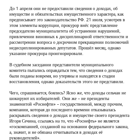
До 1 апреля они не предоставили сведения о доходах, об
имуществе и обязательствах имущественного характера, как
предписывает это законодательство РФ. 21 июля, усмотрев в
этом элементы коррупции, прокурор внёс представление
председателю муниципалитета об устранении нарушений,
привлечении виновных к дисциплинарной ответственности и
рассмотрении вопроса о досрочном прекращении полномочий
недисциплинированных депутатов. Прошёл месяц, однако
указание прокурора проигнорировали.
В судебном заседании представители муниципального
комитета пытались оправдаться тем, что сведения о доходах
были поданы вовремя, но утеряны и находятся в стадии
восстановления, однако доказательств этого не представили.
Чего, спрашивается, боялись? Ясно же, что доходы сельчан не
шокируют их избирателей. Они же – не президенты
знаменитой «Роснефти» – государственной, между прочим,
компании, которая до последнего времени отказывалась
раскрывать сведения о доходах и имуществе своего президента
Игоря Сечина, ссылаясь на то, что «Роснефть» не является
«госкомпанией, созданной на основании федерального закона,
а, значит, и не обязана отчитываться в доходах её
руководителей».