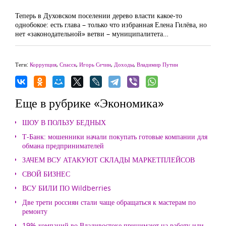
Теперь в Духовском поселении дерево власти какое-то
однобокое: есть глава – только что избранная Елена Гилёва, но
нет «законодательной» ветви – муниципалитета…
Теги:
Коррупция
,
Спасск
,
Игорь Сечин
,
Доходы
,
Владимир Путин
Еще в рубрике «Экономика»
ШОУ В ПОЛЬЗУ БЕДНЫХ
Т-Банк: мошенники начали покупать готовые компании для
обмана предпринимателей
ЗАЧЕМ ВСУ АТАКУЮТ СКЛАДЫ МАРКЕТПЛЕЙСОВ
СВОЙ БИЗНЕС
ВСУ БИЛИ ПО Wildberries
Две трети россиян стали чаще обращаться к мастерам по
ремонту
19% компаний во Владивостоке принимают на работу или