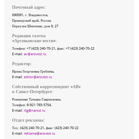
Почтовый адрес:
690091
, г.
Владивосток
,
Приморский край
,
Россия
.
Переулок Шевченко
, дом 9, 27
Редакция газеты
«
Арсеньевские вести
»:
Телефон:
+7 (423) 240-70-21
, факс:
+7 (423) 240-70-22
E-mail:
av@arsvest.ru
Редактор:
Ирина Георгиевна Гребнёва,
E-mail:
editor@arsvest.ru
Собственный корреспондент «АВ»
в Санкт-Петербурге:
Романенко Татьяна Гаврииловна,
Телефон: 8-921-765-5754,
E-mail:
rtg@narod.ru
Отдел рекламы:
Тел.: (423) 240-70-21, факс: (423) 240-70-22
E-mail:
reklama@arsvest.ru