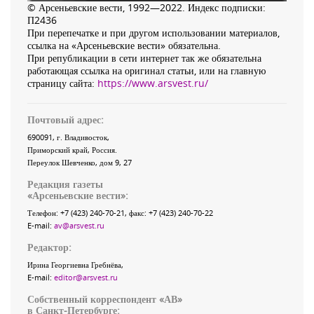
© Арсеньевские вести, 1992—2022. Индекс подписки:
П2436
При перепечатке и при другом использовании материалов,
ссылка на «Арсеньевские вести» обязательна.
При републикации в сети интернет так же обязательна
работающая ссылка на оригинал статьи, или на главную
страницу сайта:
https://www.arsvest.ru/
Почтовый адрес:
690091
, г.
Владивосток
,
Приморский край
,
Россия
.
Переулок Шевченко
, дом 9, 27
Редакция газеты
«
Арсеньевские вести
»:
Телефон:
+7 (423) 240-70-21
, факс:
+7 (423) 240-70-22
E-mail:
av@arsvest.ru
Редактор:
Ирина Георгиевна Гребнёва,
E-mail:
editor@arsvest.ru
Собственный корреспондент «АВ»
в Санкт-Петербурге: