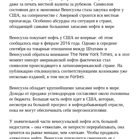
даже за печать местной валюты за рубежом. Символом
состояния дел в экономике Венесуэлы стала закупка нефти у
США; на соперничестве с Америкой строится вся местная
пропаганда. Особенно абсурдна эта ситуация в стране,
обладающей самыми большими запасами нефти в мире.
Венесуэла покупает нефть у США не впервые: об этом
сообщалось еще в феврале 2016 года. Однако в середине
сентября на товарные отношения между Штатами и
Венесуэлой обратила внимание The New York Times; и в этот
момент импорт американской нефти фактически стал
символом происходящего в латиноамериканской стране. На
публикацию откликнулись соответствующими колонками уже
несколько изданий, в том числе Forbes.
Венесуэла обладает крупнейшими запасами нефти в мире.
Доходы от продажи углеводородов составляют около половины
ее бюджета. Большая часть нефти идет в США, которые,
несмотря на большой прогресс в нефтедобывающей отрасли,
пока не могут обеспечивать себя энергоносителями.
У значительной части венесуэльской нефти есть большой
недостаток – она «тяжелая», ее непросто перерабатывать, она
ценится на рынке меньше, чем «легкая». Чтобы продавать
«тяжелую» нефть, Венесуэле приходится смешивать ее с