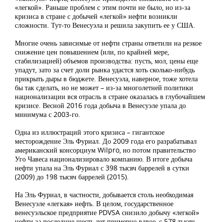
«легкой». Раньше проблем с этим почти не было, но из-за
кризиса в стране с добычей «легкой» нефти возникли
сложности. Тут-то Венесуэла и решила закупить ее у США.
Многие очень зависимые от нефти страны ответили на резкое
снижение цен повышением (или, по крайней мере,
стабилизацией) объемов производства: пусть, мол, цены еще
упадут, зато за счет доли рынка удастся хоть сколько-нибудь
прикрыть дыры в бюджете. Венесуэла, наверное, тоже хотела
бы так сделать, но не может – из-за многолетней политики
национализации вся отрасль в стране оказалась в глубочайшем
кризисе. Весной 2016 года добыча в Венесуэле упала до
минимума с 2003-го.
Одна из иллюстраций этого кризиса – гигантское
месторождение Эль Фуриал. До 2009 года его разрабатывал
американский консорциум Wilpro, но потом правительство
Уго Чавеса национализировало компанию. В итоге добыча
нефти упала на Эль Фуриал с 398 тысяч баррелей в сутки
(2009) до 198 тысяч баррелей (2015).
На Эль Фуриал, в частности, добывается столь необходимая
Венесуэле «легкая» нефть. В целом, государственное
венесуэльское предприятие PDVSA снизило добычу «легкой»
нефти за последние шесть лет примерно вдвое, с 578 тысяч