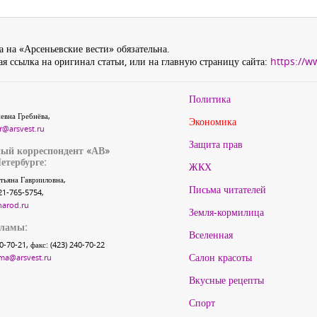
 на «Арсеньевские вести» обязательна.
я ссылка на оригинал статьи, или на главную страницу сайта:
https://w
Политика
евна Гребнёва,
Экономика
r@arsvest.ru
Защита прав
ый корреспондент «АВ»
етербурге:
ЖКХ
тьяна Гаврииловна,
Письма читателей
21-765-5754,
narod.ru
Земля-кормилица
кламы:
Вселенная
40-70-21, факс: (423) 240-70-22
Салон красоты
ma@arsvest.ru
Вкусные рецепты
Спорт