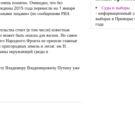
очень понятно. Очевидно, что без
Суды и выборы
редины 2015 года перенесли на 1 января
- информационный с
ованными лицами» (по сообщениям РИА
выборах в Приморье 
года
льства стоит (в том числе) известная
ми может быть опасна для жизни. Но самое
кого Народного Фронта не пришли главные
 пригородных земель и лесов: ни Н.
храны окружающей среды и
денту Владимиру Владимировичу Путину уже