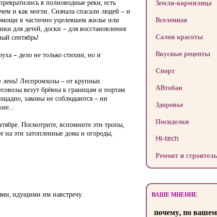
 превратились в полноводные реки, есть
Земля-кормилица
ем и как могли. Сначала спасали людей – и
 помощи в частично уцелевшем жилье или
Вселенная
ники для детей, доски – для восстановления
Салон красоты
ный сентябрь!
Вкусные рецепты
уха – дело не только стихии, но и
Спорт
не лень! Леспромхозы – от крупных
АВтобан
есовозы везут брёвна к границам и портам
ощадно, законы не соблюдаются – ни
Здоровье
ские…
Посиделки
нтябре. Посмотрите, вспомните эти тропы,
е на эти затопленные дома и огороды,
Hi-tech
Ремонт и строитель
тями, идущими им навстречу.
ВАШЕ МНЕНИЕ
почему, по вашем