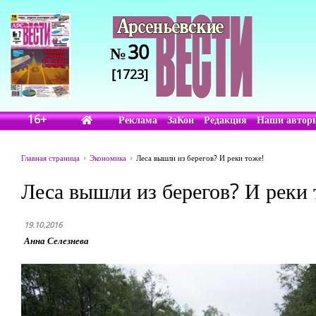
30
№
[1723]
16+
Реклама
ЗаКон
Редакция
Наши автор
Главная страница
Экономика
Леса вышли из берегов? И реки тоже!
Леса вышли из берегов? И реки 
19.10.2016
Анна Селезнева