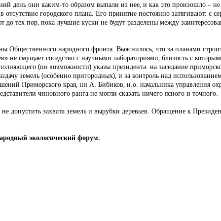
ий день они каким-то образом выпали из нее, и как это произошло – не 
 отсутствие городского плана. Его принятие постоянно затягивают: с се
ают до тех пор, пока лучшие куски не будут разделены между заинтерес
ны Общественного народного фронта. Выяснилось, что за планами строите
ев» не смущает соседство с научными лабораториями, близость с которы
сполняющего (по возможности) указы президента: на заседание приморс
здачу земель (особенно пригородных), и за контроль над использованием
шений Приморского края, ни А. Бибиков, и.о. начальника управления о
дставители чиновного ранга не могли сказать ничего ясного и точного.
– не допустить захвата земель и вырубки деревьев. Обращение к Прези
народный экологический форум.