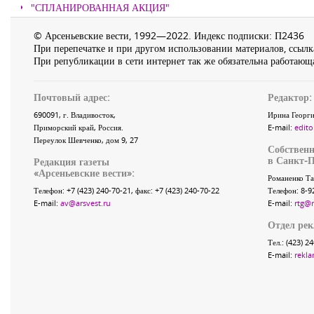
"СПЛАНИРОВАННАЯ АКЦИЯ"
© Арсеньевские вести, 1992—2022. Индекс подписки: П2436
При перепечатке и при другом использовании материалов, ссылка
При републикации в сети интернет так же обязательна работающа
Почтовый адрес:
Редактор:
690091
, г.
Владивосток
,
Ирина Георги
Приморский край
,
Россия
.
E-mail:
edito
Переулок Шевченко
, дом 9, 27
Собственн
в Санкт-П
Редакция газеты
«
Арсеньевские вести
»:
Романенко Та
Телефон:
+7 (423) 240-70-21
, факс:
+7 (423) 240-70-22
Телефон: 8-9
E-mail:
av@arsvest.ru
E-mail:
rtg@
Отдел ре
Тел.: (423) 2
E-mail:
rekla