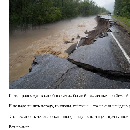
И это происходит в одной из самых богатейших лесных зон Земли!
И не надо винить погоду, циклоны, тайфуны – это не они нещадно р
Это – жадность человеческая, иногда – глупость, чаще – преступно
Вот пример.