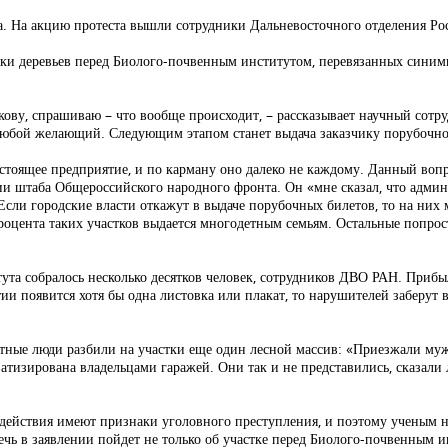
та. На акцию протеста вышли сотрудники Дальневосточного отделения Ро
ки деревьев перед Биолого-почвенным институтом, перевязанных синими 
ву, спрашиваю – что вообще происходит, – рассказывает научный сотру
т любой желающий. Следующим этапом станет выдача заказчику порубочн
стоящее предприятие, и по карману оно далеко не каждому. Данный вопр
и штаба Общероссийского народного фронта. Он «мне сказал, что админ
Если городские власти откажут в выдаче порубочных билетов, то на них 
роцента таких участков выдается многодетным семьям. Остальные попрост
та собралось несколько десятков человек, сотрудников ДВО РАН. Прибы
 появится хотя бы одна листовка или плакат, то нарушителей заберут в
естные люди разбили на участки еще один лесной массив: «Приезжали му
тизирована владельцами гаражей. Они так и не представились, сказали 
действия имеют признаки уголовного преступления, и поэтому ученым н
чь в заявлении пойдет не только об участке перед Биолого-почвенным и