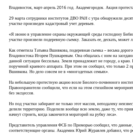
Владивосток, март-апрель 2016 год. Академгородок. Акция протес
29 марта сотрудники институтов ДВО РАН с утра обнаружили десят
участке произведен кадастровый учет деревьев.
«Я звоню в управление охраны окружающей среды господину Бибико
участке произвели подеревную съемку. Заказать ее, дескать, може
Как отметила Татьяна Вшивкова, подеревная съемка – весьма дорого
Владивостока Игорем Пушкаревым. Она общалась с ним на заседани
данной ситуации бессильна. Земля принадлежит не городу, а краю. 
поручений краевого аппарата. При этом он сообщил, что только 2 п
Вшивкова. Но дело совсем не в «многодетных семьях».
На небольшую протестную акцию возле Биолого-почвенного институ
Правоохранители сообщили, что если на этом стихийном мероприятии
без эксцессов.
Но под участки забирают не только этот массив, неподалеку неизв
делили территорию. Поделили вообще всю землю, даже ту, что прива
начнут строить, когда закончится мораторий на рубку леса».
Представитель управления ФСБ по Приморью сообщил, что данные 
соответствующие органы. Академик Юрий Журавлев добавил, что ре