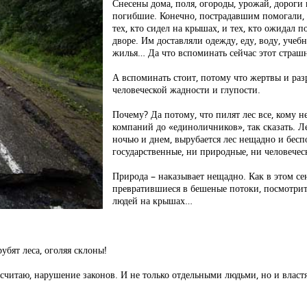
Снесены дома, поля, огороды, урожай, дороги
погибшие. Конечно, пострадавшим помогали, ч
тех, кто сидел на крышах, и тех, кто ожидал
дворе. Им доставляли одежду, еду, воду, учеб
жилья… Да что вспоминать сейчас этот страш
А вспоминать стоит, потому что жертвы и разр
человеческой жадности и глупости.
Почему? Да потому, что пилят лес все, кому 
компаний до «единоличников», так сказать. Л
ночью и днем, вырубается лес нещадно и бесп
государственные, ни природные, ни человече
Природа – наказывает нещадно. Как в этом се
превратившиеся в бешеные потоки, посмотрит
людей на крышах…
убят леса, оголяя склоны!
е, считаю, нарушение законов. И не только отдельными людьми, но и влас