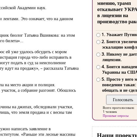
мнению, трамп
ссийской Академии наук.
отказывает УКР
в лицензии на
лентами. Это означает, что на данном
производство рак
1. Уважает Путин
дник биолог Татьяна Вшивкова: на этом
ого билета»…
2. Боится увелич
эскалацию конфл
ос ей уже удалось обсудить с мэром
3. Никому не дает
истрация города что-либо исправить в
лицензии.
могут подать в суд за неисполнение
4. Боится нападе
у идут на продажу», – рассказала Татьяна
Украины на СШ
5. Просто у него 
ла на место акции и полиция.
поведения такая:
 участок, а собрание разгонят. Обошлось
обещать и не сдел
жчины на джипах, обследовали участки,
Всего проголосовало
лишь, что земля продана и с весны там
1 человек
Прошлые опросы
ужно написать заявление в
Наши проект
нститутом. «Раньше эти лесные массивы