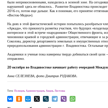
были неприкосновенными, находились в зеленой зоне. На сегодняшн
нарушений здесь не обошлось… Развитие Владивостока происходит в
2016-го, потом еще дальше. Как я понимаю, его принятие оттягив
«Восток-Медиа»).
На днях в этой фантастической истории попытались разобраться чле
«Аркада», что прикинута разметка участков, что будущих «владельц
интересное в этой встрече «народников» Общественного фронта, и
чиновники краевой и городской администрации, отвечающие и за ра
Соколова, директор департамента земельных и имущественных отно
природопользования администрации г. Владивостока. Остальные пре
Академики и ученые пока намерены твердо добиваться своей цели 
отправлено.
20 октября во Владивостоке начинает работу очередной Между
Анна СЕЛЕЗНЕВА, фото Дмитрия РУДАКОВА.
Теги:
Полиция
,
Администрация
,
Акция
,
Листовка