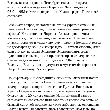
Васильевском острове в Петербурге стала – цитируем –
«Людмила Александровна Очеретная. Дата рождения:
06.01.1958 г. Место рождения: г. Калиниград»...То есть всё
совпадает.
Возникает вопрос, не похоже ли это на укрытие семейных
ценностей Путиных под другой фамилией, типа брачного
офшора? Хотя, конечно, Людмила Александровна могла и
влюбиться до такой степени, что развелась с Владимиром
Владимировичем и ушла к другому прямо из Большого театра,
не досмотрев до конца «Эсмеральду». С другой стороны, даже
если это так, неужели Владимир Владимирович, столь
публично беспокоящийся в прямом эфире о ее замужестве,
совсем не дал ей никакого приданного? Не поверю, что
Владимир Владимирович уступает в мужском благородстве
Игорю Ивановичу! А вы верите?
По информации «Собеседника», фамилию Очеретный носит
председатель правления Центра развития межличностных
коммуникаций, который опекает экс-Путина. Вот только
Артуру Очеретному нет еще и 38, в то время как Людмила
Очеретная на 20 лет его старше. На письменный запрос –
связывают ли его самого (или кого-то из членов его семьи) с
бывшей супругой президента какие-либо личные отношения –
Артур Очеретный отвечать, чтобы отвергнуть домыслы, по