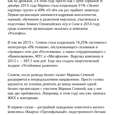
как на дрожжах, а в этом году просто как с цепи сорвался! В
декабре 2013 года Марина стала владельцем 51% «Экзект
партнерс групп» и 49% «О-эйч-эль рус прайвит лимитед».
Первая организация занимается кадровым консалтингом,
оценкой, обучением и развитием персонала, участвовала в
подготовке Зимних Олимпийских игр в Сочи в 2014 году,
среди клиентов организации оказалась и компания
«Роснефть».
В том же 2013 г. Сечина стала владельцем 16,25% системного
интегратора «РК-телеком», обслуживающего силовиков и
строящего сети для «Ростелекома», а также сотрудничающего с
«Вымпелкомом», МТС и «Мегафоном». Выручка компании в
2012 г. – 397,1 млн руб. Еще она создала энергетический
холдинг «Устойчивое развитие».
Словом, после развода бизнес-талант Марины Сечиной
расширяется в непредсказуемом направлении. Просто голова
кружится, не успеешь дочитать до конца название одной
бизнес-организации с участием Марины Сечиной, как у нее
еще две прибавилось. Например, в этом году она уже занялась
ЖКХ и консервами.
В первом случае – достройкой скандально известного жилого
комплекса «Квартал «Триумфальный», недостроенного беглым