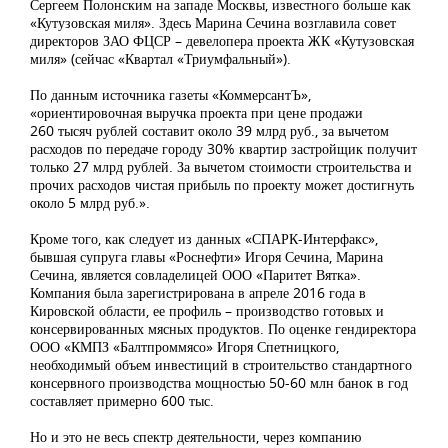
Сергеем Полонским на западе Москвы, известного больше как
«Кутузовская миля». Здесь Марина Сечина возглавила совет
директоров ЗАО ФЦСР – девелопера проекта ЖК «Кутузовская
миля» (сейчас «Квартал «Триумфальный»).
По данным источника газеты «КоммерсантЪ»,
«ориентировочная выручка проекта при цене продажи
260 тысяч рублей составит около 39 млрд руб., за вычетом
расходов по передаче городу 30% квартир застройщик получит
только 27 млрд рублей. За вычетом стоимости строительства и
прочих расходов чистая прибыль по проекту может достигнуть
около 5 млрд руб.».
Кроме того, как следует из данных «СПАРК-Интерфакс»,
бывшая супруга главы «Роснефти» Игоря Сечина, Марина
Сечина, является совладелицей ООО «Паритет Вятка».
Компания была зарегистрирована в апреле 2016 года в
Кировской области, ее профиль – производство готовых и
консервированных мясных продуктов. По оценке гендиректора
ООО «КМПЗ «Балтпроммясо» Игоря Спетницкого,
необходимый объем инвестиций в строительство стандартного
консервного производства мощностью 50-60 млн банок в год
составляет примерно 600 тыс.
Но и это не весь спектр деятельности, через компанию