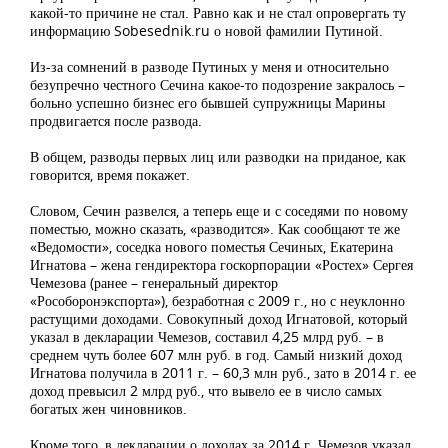
какой-то причине не стал. Равно как и не стал опровергать ту
информацию Sobesednik.ru о новой фамилии Путиной.
Из-за сомнений в разводе Путиных у меня и относительно
безупречно честного Сечина какое-то подозрение закралось –
больно успешно бизнес его бывшей супружницы Марины
продвигается после развода.
В общем, разводы первых лиц или разводки на приданое, как
говорится, время покажет.
Словом, Сечин развелся, а теперь еще и с соседями по новому
поместью, можно сказать, «разводится». Как сообщают те же
«Ведомости», соседка нового поместья Сечиных, Екатерина
Игнатова – жена гендиректора госкорпорации «Ростех» Сергея
Чемезова (ранее – генеральный директор
«Рособоронэкспорта»), безработная с 2009 г., но с неуклонно
растущими доходами. Совокупный доход Игнатовой, который
указал в декларации Чемезов, составил 4,25 млрд руб. – в
среднем чуть более 607 млн руб. в год. Самый низкий доход
Игнатова получила в 2011 г. – 60,3 млн руб., зато в 2014 г. ее
доход превысил 2 млрд руб., что вывело ее в число самых
богатых жен чиновников.
Кроме того, в декларации о доходах за 2014 г. Чемезов указал,