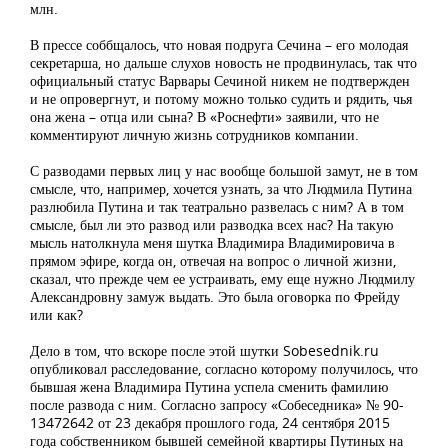
млн.
В прессе соббщалось, что новая подруга Сечина – его молодая
секретарша, но дальше слухов новость не продвинулась, так что
официальный статус Варвары Сечиной никем не подтвержден
и не опровергнут, и потому можно только судить и рядить, чья
она жена – отца или сына? В «Роснефти» заявили, что не
комментируют личную жизнь сотрудников компании.
С разводами первых лиц у нас вообще большой замут, не в том
смысле, что, например, хочется узнать, за что Людмила Путина
разлюбила Путина и так театрально развелась с ним? А в том
смысле, был ли это развод или разводка всех нас? На такую
мысль натолкнула меня шутка Владимира Владимировича в
прямом эфире, когда он, отвечая на вопрос о личной жизни,
сказал, что прежде чем ее устраивать, ему еще нужно Людмилу
Александровну замуж выдать. Это была оговорка по Фрейду
или как?
Дело в том, что вскоре после этой шутки Sobesednik.ru
опубликовал расследование, согласно которому получилось, что
бывшая жена Владимира Путина успела сменить фамилию
после развода с ним. Согласно запросу «Собеседника» № 90-
13472642 от 23 декабря прошлого года, 24 сентября 2015
года собственником бывшей семейной квартиры Путиных на