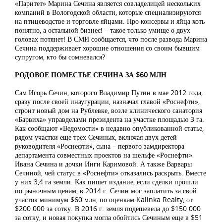
«Паритет» Марина Сечина является совладелицей нескольких
компаний в Вологодской области, которые специализируются
на птицеводстве и торговле яйцами. Про консервы и яйца хоть
понятно, а остальной бизнес! – такое только умище о двух
головах потянет! В СМИ сообщается, что после развода Марина
Сечина поддерживает хорошие отношения со своим бывшим
супругом, кто бы сомневался?
РОДОВОЕ ПОМЕСТЬЕ СЕЧИНА ЗА $60 МЛН
Сам Игорь Сечин, которого Владимир Путин в мае 2012 года,
сразу после своей инаугурации, назначал главой «Роснефти»,
строит новый дом на Рублевке, возле клинического санатория
«Барвиха» управделами президента на участке площадью 3 га.
Как сообщают «Ведомости» в недавно опубликованной статье,
рядом участки еще трех Сечиных, включая двух детей
руководителя «Роснефти», сына – первого замдиректора
департамента совместных проектов на шельфе «Роснефти»
Ивана Сечина и дочки Инги Каримовой. А также Варвары
Сечиной, чей статус в «Роснефти» отказались раскрыть. Вместе
у них 3,4 га земли. Как пишет издание, если сделки прошли
по рыночным ценам, в 2014 г. Сечин мог заплатить за свой
участок минимум $60 млн, по оценкам Kalinka Realty, от
$200 000 за сотку. В 2016 г. земля подешевела до $150 000
за сотку, и новая покупка могла обойтись Сечиным еще в $51