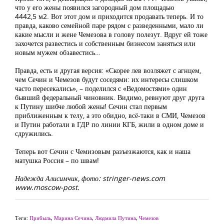
что у его жены появился загородный дом площадью
4442,5 м2. Вот этот дом и приходится продавать теперь. И то
правда, каково семейной паре рядом с разведенными, мало ли
какие мысли и жене Чемезова в голову полезут. Вдруг ей тоже
захочется развестись и собственным бизнесом заняться или
новым мужем обзавестись…
Правда, есть и другая версия: «Скорее лев возляжет с агнцем,
чем Сечин и Чемезов будут соседями: их интересы слишком
часто пересекались», – поделился с «Ведомостями» один
бывший федеральный чиновник. Видимо, ревнуют друг друга
к Путину шибче любой жены! Сечин стал первым
приближенным к телу, а это обидно, всё-таки в СМИ, Чемезов
и Путин работали в ГДР по линии КГБ, жили в одном доме и
сдружились.
Теперь вот Сечин с Чемизовым разъезжаются, как и наша
матушка Россия – по швам!
Надежда Алисимчик, фото: stringer-news.com
www.moscow-post.
Теги:
Прибыль
,
Марина Сечина
,
Людмила Путина
,
Чемезов