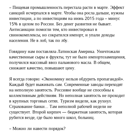
– Пищевая промышленность перестала расти в марте. Эффект
санкций исчерпался в марте. Чтобы она росла дальше, нужны
инвестиции, а по инвестициям на июнь 2015 года – минус
15% в целом по России. Без денег развития не бывает.
Антисанкции помогли тем, кто инвестировал в
свинокомплексы, но сократился импорт, и упали доходы
населения. Не в лоб, так по лбу.
Говядину нам поставляла Латинская Америка. Уничтожали
качественные сыры и фрукты, тут не было импортозамещения,
получился массовый ввоз пальмового масла. В общем,
снижают качество, повышают цену.
Я всегда говорю: «Экономику нельзя обдурить пропагандой».
Каждый будет выживать сам. Современные заводы переходят
на неполную занятость. Россияне вообще не способны к
коллективным действиям. Но неполная занятость не проходит
в крупных торговых сетях. Туризм видели, как рухнул.
Страхование банки... Там неполной рабочей недели не
существует. Второй кирпич — бюджетная занятость, которая
рубится везде, где было много школ, больниц.
– Можно ли навести порядок?