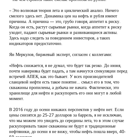
– Это волновая теория лета и циклический анализ. Ничего
смелого здесь нет. Динамика цен на нефть и рубля имеют
причины. А причина — это, грубо говоря, аппетит к риску.
Когда он есть, растут сырьевые рынки, когда аппетит к риску
уходит, падают сырьевые рынки и развивающиеся активы.
Здесь надо следить за поведением инвесторов, а таких
индикаторов предостаточно.
Ян Меркулов, биржевый эксперт, согласен с коллегами:
«Нефть снижается, я не думал, что будет так резко. До июня,
почти наверняка будет падать, а там начнутся спекуляции перед
встречей АПЕК, как это бывает. У всех производителей
сланцевой нефти есть такое понятие... смысл его в том, что
скважины пропилены, а добыча не начата. Фактически, это
хранилище для нефти и раскупорить его они могут в любой
момент.
В 2016 году до осени никаких перспектив у нефти нет. Если
цены снизятся до 25-27 долларов за баррель, я не исключаю,
что мы можем это увидеть до середины лета, то в этом случае
раскупоривать такие скважины не будут и традиционные
нефтяники, до осени я не вижу, чтобы нефть пошла вверх, 40-
50 долларов.