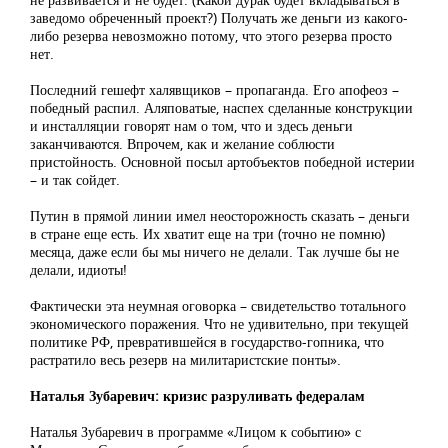
заведомо обреченный проект?) Получать же деньги из какого-
либо резерва невозможно потому, что этого резерва просто
нет.
Последний гешефт халявщиков – пропаганда. Его апофеоз –
победный распил. Аляповатые, наспех сделанные конструкции
и инсталляции говорят нам о том, что и здесь деньги
заканчиваются. Впрочем, как и желание соблюсти
пристойность. Основной посыл артобъектов победной истерии
– и так сойдет.
Путин в прямой линии имел неосторожность сказать – деньги
в стране еще есть. Их хватит еще на три (точно не помню)
месяца, даже если бы мы ничего не делали. Так лучше бы не
делали, идиоты!
Фактически эта неумная оговорка – свидетельство тотального
экономического поражения. Что не удивительно, при текущей
политике РФ, превратившейся в государство-гопника, что
растратило весь резерв на милитаристские понты».
Наталья Зубаревич: кризис разруливать федералам
Наталья Зубаревич в программе «Лицом к событию» с