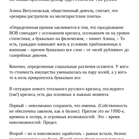
Алина Витухновская, общественный деятель, считает, что
«резервы растратили на милитаристские понты».
«Определенная ирония заключается в том, что празднование
ВОВ совпадает с осознанием кризиса, осознанием не на уровне
статистики, а буквально на физическом, – пишет Алина, – То
есть, граждане начинают жить в условиях приближенных к
военным – причем буквально все слои – от «всей рублевки» до
галерейных девочек.
Конечно, определенные социальные различия остаются. У кого-
то стоимость имущества уменьшилась на пару нолей, а у кого-
то в ноль превратилось буквально все.
В ситуации нового тотального русского кризиса, последнего
(так!) кризиса, есть два основных и важных момента.
Первый – невозможно сохранить, что имеешь. (Собственность
не обеспечена законом, как и бизнес). Притом это не 1990-е,
времена и потерь, и огромных возможностей. Это – время
невозможностей. Предел.
Второй – но и невозможно заработать – рынки встали, бизнес
не развивается и не будет. (Какой дурак будет вкладываться в