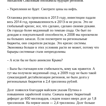
Михаилом Соколовым обозначила будущее регионов.
– Укрепления не будет. Смотрите цены на нефть.
Остановка роста произошла в 2013 году, инвестиции падали
весь 2014 год, промышленность в 2013-м не росла. Это не
глобальный кризис, все, что сделано, сделано своими руками.
Он гораздо более медленный по темпам спада. Он бьет по
доходам и покупательной способности, в 2008 мы проскочили
на больших запасах. Если посмотрите на региональные
бюджеты, они сократили расходы. Это кризис системы.
Экономика больше в этих условиях расти не может, потому что
барьеры системные стали непреодолимы.
– А если бы не было аннексии Крыма?
– Была бы стагнация или стабильность, кому как нравится. А
тут мы получили медленный спад, в 2009 году не было такой
сумасшедшей дестабилизации регионов, не было долга у
региональных бюджетов в 2,4 триллиона рублей.
Долг появился благодаря майским указам Путина о
повышении заработной платы. Сначала вырос бюджетный
дефицит до 600 миллиардов, следом пошел вверх долг до 1,8
триллионов. На первое июля — 2,4 триллиона. Долг больше