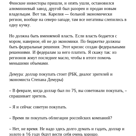
Финские инвесторы пришли, и опять ушли, остановился
алюминиевый завод, другой был разорен и продан новым
владельцам. Вот так. Карелия — больной экономически
регион, вообще на северо-западе, там все негативы слепились в
одну кучку.
Но должна быть вменяемой власть. Если власть бодается с
мэром, наверное, ей не до экономики. По бюджетке должны
быть федеральные решения. Этот кризис создан федеральными
решениями. И федералам за него платить. Я скажу так: из
регионов жмут последнее масло, чтобы в итоге помочь
меньшими объемами.
Демура: доллар покупать стоит (РБК, диалог зрителей и
экономиста Степана Демуры)
– В феврале, когда доллар был по 75, вы советовали покупать, –
спрашивает зритель.
– Я и сейчас советую покупать.
– Время ли покупать облигации российских компаний?
– Нет, не время. Не надо здесь долго думать и гадать, доллар и
золото в 16 году будут вести себя очень хорошо.