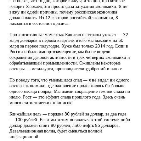
– Я боюсь, что то дно, которое вижу я, и то дно, про которое
говорит Улюкаев, это просто фаза затухания экономики. Я не
вижу ни одной причины, почему российская экономика
должна ожить. Из 12 секторов российской экономики, 8
находятся в состоянии кризиса.
Про «позитивные моменты» Капитал из страны утекает — 32
млрд долларов в первом квартале, итого мы выходим на 50
млрд за первое полугодие. Хуже был только 2014 год. Если в
России и было импортозамещение, мы бы не видели
сокращения деловой активности в трех четвертях экономики и
обрабатывающей промышленности. Оживлены некоторые
секторы — металлурги, производители удобрений в плюсе.
По поводу того, что уменьшился спад — я не видел ни одного
сектора экономики, где оживление продолжалось бы больше
одного месяца подряд. Мы имели сокращение темпов спада по
июлю. Рост — это эффект спада прошлого года. Здесь очень
много статистических приписок.
Ближайшая цель — порядка 80 рублей за доллар, за два года
— 100 рублей. Если мы хотим оставаться в этой системе, либо
доллар должен стоит 80 рублей, либо нефть 85 долларов.
Девальвационная волна, будет сменяться волной
инфляционной.