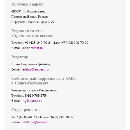
Почтовый адрес:
690091
, г.
Владивосток
,
Приморский край
,
Россия
.
Переулок Шевченко
, дом 9, 27
Редакция газеты
«
Арсеньевские вести
»:
Телефон:
+7 (423) 240-70-21
, факс:
+7 (423) 240-70-22
E-mail:
av@arsvest.ru
Редактор:
Ирина Георгиевна Гребнёва,
E-mail:
editor@arsvest.ru
Собственный корреспондент «АВ»
в Санкт-Петербурге:
Романенко Татьяна Гаврииловна,
Телефон: 8-921-765-5754,
E-mail:
rtg@narod.ru
Отдел рекламы:
Тел.: (423) 240-70-21, факс: (423) 240-70-22
E-mail:
reklama@arsvest.ru