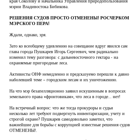
края Соколову и начальника Управления природопользования
мэрии Владивостока Бибикова.
РЕШЕНИЯ СУДОВ ПРОСТО ОТМЕНЕНЫ! РОСЧЕРКОМ
МЭРСКОГО ПЕРА!
Ждали, однако, зря.
Зато ко всеобщему удивлению на совещание вдруг явился сам
глава города Пушкарев Игорь Сергеевич, чем радикально
изменил тему разговора: с дальневосточного гектара - на
охраняемые пригородные леса.
Активисты ОНФ немедленно и предсказуемо перешли к давно
наболевшей теме – городским лесам и их уничтожению.
На что мэр безапелляционно заявил искушенным в вопросах
земельного права «фронтовикам», что леса в городе… нет!
На встречный вопрос: что же тогда прокуроры и судьи
несколько лет требуют подвергнуть инвентаризации, учету и
строгой охране? Пушкарев самодовольно заметил, что
важнейшие для борьбы с коррупцией известные решения судов
ОТМЕНЕНЫ!.