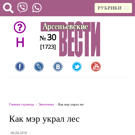
РУБРИКИ
30
№
H
[1723]
Главная страница
Экономика
Как мэр украл лес
Как мэр украл лес
06.04.2016