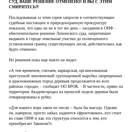
СУД, ВАШЕ РЕШЕНИЕ ОТМЕНЕНО! И ВЫ С ЭТИМ
СМИРИТЕСЬ?!
Последовавшая за этим серия запросов в соответствующие
судебные инстанции и природоохранную прокуратуру
показали, что едва ли не в тот же день – заседания в ОНФ -
обеспечительное решение Ленинского суда, запретившее
выдавать в городе земельные участки до полноценного
установления границ существующих лесов, действительно, как
будто отменено.
Но решения пока еще никто не видел.
«А тем временем, считаем, варварская, организованная
преступной чиновничьей группировкой вырубка запрещенных
и краснокнижных пород деревьев продолжается во всех
районах города», - сообщает ОО БРОК. - В частности, прямо на
территории Академгородка на прошлой неделе деревья были
отмаркированы в рубку.
«Для нашего мэра закон не писан – была бы выгода. Однако
он, наверное, просто забыл, надеются «фронтовики», кто стоит
во главе ОНФ и как эта структура относится к тем, кто
пренебрегает Законом?».