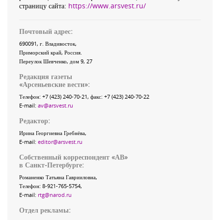
страницу сайта:
https://www.arsvest.ru/
Почтовый адрес:
690091
, г.
Владивосток
,
Приморский край
,
Россия
.
Переулок Шевченко
, дом 9, 27
Редакция газеты
«
Арсеньевские вести
»:
Телефон:
+7 (423) 240-70-21
, факс:
+7 (423) 240-70-22
E-mail:
av@arsvest.ru
Редактор:
Ирина Георгиевна Гребнёва,
E-mail:
editor@arsvest.ru
Собственный корреспондент «АВ»
в Санкт-Петербурге:
Романенко Татьяна Гаврииловна,
Телефон: 8-921-765-5754,
E-mail:
rtg@narod.ru
Отдел рекламы: