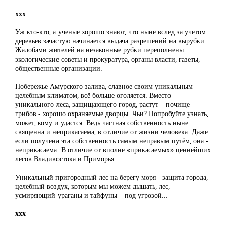
ххх
Уж кто-кто, а ученые хорошо знают, что ныне вслед за учетом
деревьев зачастую начинается выдача разрешений на вырубки.
Жалобами жителей на незаконные рубки переполнены
экологические советы и прокуратура, органы власти, газеты,
общественные организации.
Побережье Амурского залива, славное своим уникальным
целебным климатом, всё больше оголяется. Вместо
уникального леса, защищающего город, растут – почище
грибов - хорошо охраняемые дворцы. Чьи? Попробуйте узнать,
может, кому и удастся. Ведь частная собственность ныне
священна и неприкасаема, в отличие от жизни человека. Даже
если получена эта собственность самым неправым путём, она -
неприкасаема. В отличие от вполне «прикасаемых» ценнейших
лесов Владивостока и Приморья.
Уникальный пригородный лес на берегу моря - защита города,
целебный воздух, которым мы можем дышать, лес,
усмиряющий ураганы и тайфуны – под угрозой...
ххх