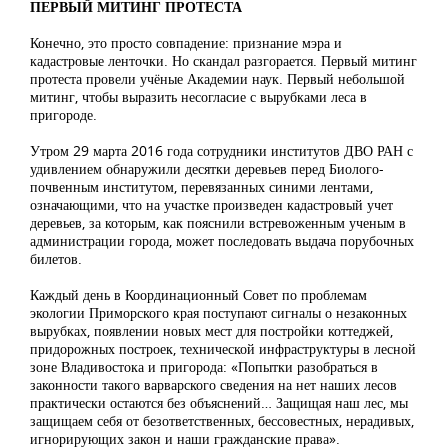
ПЕРВЫЙ МИТИНГ ПРОТЕСТА
Конечно, это просто совпадение: признание мэра и
кадастровые ленточки. Но скандал разгорается. Первый митинг
протеста провели учёные Академии наук. Первый небольшой
митинг, чтобы выразить несогласие с вырубками леса в
пригороде.
Утром 29 марта 2016 года сотрудники институтов ДВО РАН с
удивлением обнаружили десятки деревьев перед Биолого-
почвенным институтом, перевязанных синими лентами,
означающими, что на участке произведен кадастровый учет
деревьев, за которым, как пояснили встревоженным ученым в
администрации города, может последовать выдача порубочных
билетов.
Каждый день в Координационный Совет по проблемам
экологии Приморского края поступают сигналы о незаконных
вырубках, появлении новых мест для постройки коттеджей,
придорожных построек, технической инфраструктуры в лесной
зоне Владивостока и пригорода: «Попытки разобраться в
законности такого варварского сведения на нет наших лесов
практически остаются без объяснений… Защищая наш лес, мы
защищаем себя от безответственных, бессовестных, нерадивых,
игнорирующих закон и наши гражданские права».