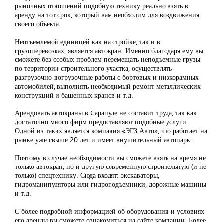
рыночных отношений подобную технику реально взять в
аренду на тот срок, который вам необходим для воздвижения
своего объекта.
Неотъемлемой единицей как на стройке, так и в
грузоперевозках, является автокран. Именно благодаря ему вы
сможете без особых проблем перемещать неподъемные грузы
по территории строительного участка, осуществлять
разгрузочно-погрузочные работы с бортовых и низкорамных
автомобилей, выполнять необходимый ремонт металлических
конструкций и башенных кранов и т.д.
Арендовать автокраны в Cарапуле не составит труда, так как
достаточно много фирм предоставляют подобные услуги.
Одной из таких является компания «ЭГЗ Авто», что работает на
рынке уже свыше 20 лет и имеет внушительный автопарк.
Поэтому в случае необходимости вы сможете взять на время не
только автокран, но и другую современную строительную (и не
только) спецтехнику. Сюда входят: экскаваторы,
гидроманипуляторы или гидроподъемники, дорожные машины
и т.д.
С более подробной информацией об оборудовании и условиях
его аренды вы сможете ознакомиться на сайте компании. Более