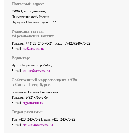
Почтовый адрес:
690091
, г.
Владивосток
,
Приморский край
,
Россия
.
Переулок Шевченко
, дом 9, 27
Редакция газеты
«
Арсеньевские вести
»:
Телефон:
+7 (423) 240-70-21
, факс:
+7 (423) 240-70-22
E-mail:
av@arsvest.ru
Редактор:
Ирина Георгиевна Гребнёва,
E-mail:
editor@arsvest.ru
Собственный корреспондент «АВ»
в Санкт-Петербурге:
Романенко Татьяна Гаврииловна,
Телефон: 8-921-765-5754,
E-mail:
rtg@narod.ru
Отдел рекламы:
Тел.: (423) 240-70-21, факс: (423) 240-70-22
E-mail:
reklama@arsvest.ru