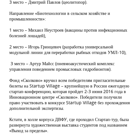
3 место – Дмитрий Павлов (цеолитопор).
Направление «Биотехнологии в сельском хозяйстве и
промышленности»:
1 место – Михаил Неустроев (вакцины против инфекционных
болезней лошадей),
2 место – Игорь Гринцевич (разработка универсальной
модульной линии для переработки рыбных отходов УМЛ-10),
3 место – Артур Майсс (пневмоакустический комплекс
управления поведением промысловых гидробионтов).
Фонд «Сколково» вручил всем победителям пригласительные
билеты на Startup Village – крупнейшую в России ежегодную
стартап-конференцию, которая пройдет 2-3 июня 2016 года в
Инновационном центре «Сколково». Победители получили
право участвовать в конкурсе Startup Village без прохождения
дополнительной экспертизы.
Кстати, в холле корпуса ДВФУ, где проходил Стартап-тур, была
развернута художественная выставка студентов под названием
«Выход за пределы».