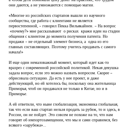
они даются, а не умножаются с помощью магии.
«Многие из российских стартапов вышли из научного
сообщества, где работа с клиентами не является
первостепенной, – говорил Пекка Вильякайнен. – На вопрос
«почему?» мне рассказывают о рисках кражи идеи на стадии
общения с клиентом до момента получения патента. Но
продажи – не отдельный элемент бизнеса, а одна из его
главных составляющих. Поэтому учитесь продавать с самого
начала!»
И еще один немаловажный момент, который идет как-то
вразрез с современной российской политикой. Некая девушка
задала вопрос, если это можно назвать вопросом. Скорее –
обрисовала ситуацию. Да есть у нее проект, и даже
действующий, но ей хотелось бы, поскольку она жительница
Приморья, чтоб он продавался не только в Китае, но и в
Приморье.
А ей ответили, что ныне глобализация, экономика глобальная,
так что если ваш стартап нельзя продать за рубеж, то и здесь, в
России, он не пойдет. Это совсем не похоже на то, что нам
говорят об импортозамещении, что мы и сами справимся, без
всякого «зарубежа»…