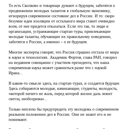
То есть Сколково и товарищи думают о будущем, заботятся о
продвижении молодых талантов в глобальную экономику,
игнорируя современное состояние дел в России. И то: скоро
безумие идеи изоляции от остального мира станет очевидно
всем, от нее придется отказаться. Если это так, то люди и
организации, устраивающие стартап-туры, привлекающие
молодые таланты, обучающие их правильному поведению,
заботятся о России, а именно – о ее будущем.
Многие эксперты говорят, что Россия страшно отстала от мира
в науке и технологиях. Академик Фортов, глава РАН, говорил
на недавнем совещании с участием президента, что наша
современная наука может сравниться разве что с наукой
Ирана…
В каком-то смысле здесь, на стартап-турах, и создается будущее.
Здесь собираются молодые, начинающие, студенты, молодость,
«которой ничего не жаль, перед которой жизни даль лежит
светла, необозрима»…
Только неплохо бы предупредить эту молодежь о современном
реальном положении дел в России. Они не знают его и не
понимают.