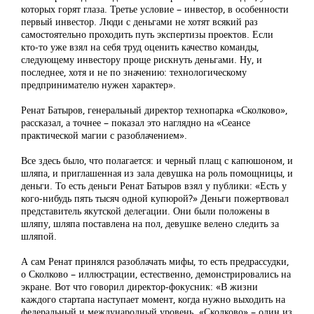
которых горят глаза. Третье условие – инвестор, в особенности
первый инвестор. Люди с деньгами не хотят всякий раз
самостоятельно проходить путь экспертизы проектов. Если
кто-то уже взял на себя труд оценить качество команды,
следующему инвестору проще рискнуть деньгами. Ну, и
последнее, хотя и не по значению: технологическому
предпринимателю нужен характер».
Ренат Батыров, генеральный директор технопарка «Сколково»,
рассказал, а точнее – показал это наглядно на «Сеансе
практической магии с разоблачением».
Все здесь было, что полагается: и черный плащ с капюшоном, и
шляпа, и приглашенная из зала девушка на роль помощницы, и
деньги. То есть деньги Ренат Батыров взял у публики: «Есть у
кого-нибудь пять тысяч одной купюрой?» Деньги пожертвовал
представитель якутской делегации. Они были положены в
шляпу, шляпа поставлена на пол, девушке велено следить за
шляпой.
А сам Ренат принялся разоблачать мифы, то есть предрассудки,
о Сколково – иллюстрации, естественно, демонстрировались на
экране. Вот что говорил директор-фокусник: «В жизни
каждого стартапа наступает момент, когда нужно выходить на
федеральный и международный уровень. «Сколково» – один из