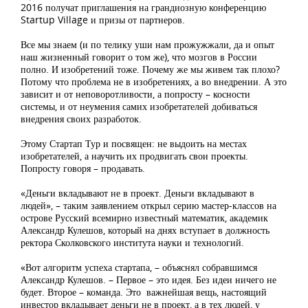
2016 получат приглашения на грандиозную конференцию
Startup Village и призы от партнеров.
Все мы знаем (и по телику уши нам прожужжали, да и опыт
наш жизненный говорит о том же), что мозгов в России
полно. И изобретений тоже. Почему же мы живем так плохо?
Потому что проблема не в изобретениях, а во внедрении. А это
зависит и от неповоротливости, а попросту – косности
системы, и от неумения самих изобретателей добиваться
внедрения своих разработок.
Этому Стартап Тур и посвящен: не выдоить на местах
изобретателей, а научить их продвигать свои проекты.
Попросту говоря – продавать.
«Деньги вкладывают не в проект. Деньги вкладывают в
людей», – таким заявлением открыл серию мастер-классов на
острове Русский всемирно известный математик, академик
Александр Кулешов, который на днях вступает в должность
ректора Сколковского института науки и технологий.
«Вот алгоритм успеха стартапа, – объяснял собравшимся
Александр Кулешов. – Первое – это идея. Без идеи ничего не
будет. Второе – команда. Это важнейшая вещь, настоящий
инвестор вкладывает деньги не в проект, а в тех людей, у