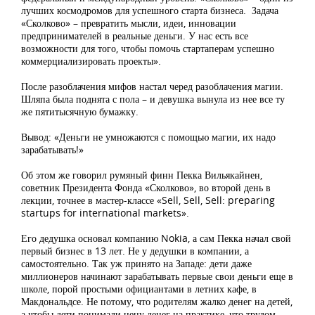
лучших космодромов для успешного старта бизнеса. Задача
«Сколково» – превратить мысли, идеи, инновации
предпринимателей в реальные деньги. У нас есть все
возможности для того, чтобы помочь стартаперам успешно
коммерциализировать проекты».
После разоблачения мифов настал черед разоблачения магии.
Шляпа была поднята с пола – и девушка вынула из нее все ту
же пятитысячную бумажку.
Вывод: «Деньги не умножаются с помощью магии, их надо
зарабатывать!»
Об этом же говорил румяный финн Пекка Вильякайнен,
советник Президента Фонда «Сколково», во второй день в
лекции, точнее в мастер-классе «Sell, Sell, Sell: preparing
startups for international markets».
Его дедушка основал компанию Nokia, а сам Пекка начал свой
первый бизнес в 13 лет. Не у дедушки в компании, а
самостоятельно. Так уж принято на Западе: дети даже
миллионеров начинают зарабатывать первые свои деньги еще в
школе, порой простыми официантами в летних кафе, в
Макдональдсе. Не потому, что родителям жалко денег на детей,
а чтобы дети понимали цену денег на практике, что трудом