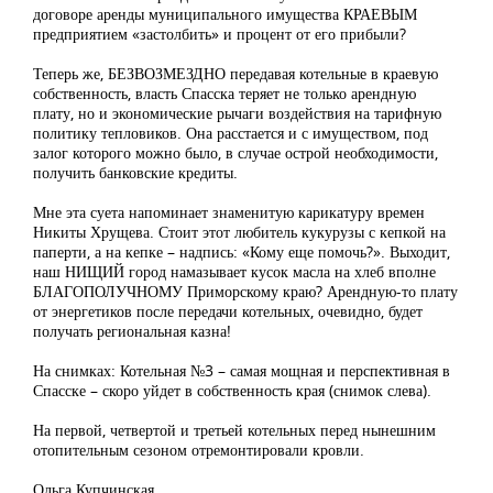
договоре аренды муниципального имущества КРАЕВЫМ
предприятием «застолбить» и процент от его прибыли?
Теперь же, БЕЗВОЗМЕЗДНО передавая котельные в краевую
собственность, власть Спасска теряет не только арендную
плату, но и экономические рычаги воздействия на тарифную
политику тепловиков. Она расстается и с имуществом, под
залог которого можно было, в случае острой необходимости,
получить банковские кредиты.
Мне эта суета напоминает знаменитую карикатуру времен
Никиты Хрущева. Стоит этот любитель кукурузы с кепкой на
паперти, а на кепке – надпись: «Кому еще помочь?». Выходит,
наш НИЩИЙ город намазывает кусок масла на хлеб вполне
БЛАГОПОЛУЧНОМУ Приморскому краю? Арендную-то плату
от энергетиков после передачи котельных, очевидно, будет
получать региональная казна!
На снимках: Котельная №3 – самая мощная и перспективная в
Спасске – скоро уйдет в собственность края (снимок слева).
На первой, четвертой и третьей котельных перед нынешним
отопительным сезоном отремонтировали кровли.
Ольга Купчинская,