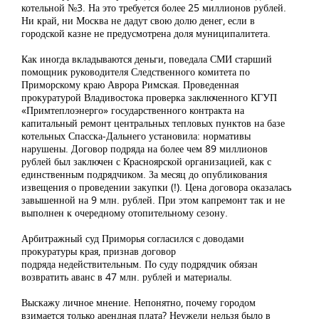
котельной №3. На это требуется более 25 миллионов рублей.
Ни край, ни Москва не дадут свою долю денег, если в
городской казне не предусмотрена доля муниципалитета.
Как иногда вкладываются деньги, поведала СМИ старший
помощник руководителя Следственного комитета по
Приморскому краю Аврора Римская. Проведенная
прокуратурой Владивостока проверка заключенного КГУП
«Примтеплоэнерго» государственного контракта на
капитальный ремонт центральных тепловых пунктов на базе
котельных Спасска-Дальнего установила: нормативы
нарушены. Договор подряда на более чем 89 миллионов
рублей был заключен с Красноярской организацией, как с
единственным подрядчиком. За месяц до опубликования
извещения о проведении закупки (!). Цена договора оказалась
завышенной на 9 млн. рублей. При этом капремонт так и не
выполнен к очередному отопительному сезону.
Арбитражный суд Приморья согласился с доводами
прокуратуры края, признав договор
подряда недействительным. По суду подрядчик обязан
возвратить аванс в 47 млн. рублей и материалы.
Выскажу личное мнение. Непонятно, почему городом
взимается только арендная плата? Неужели нельзя было в