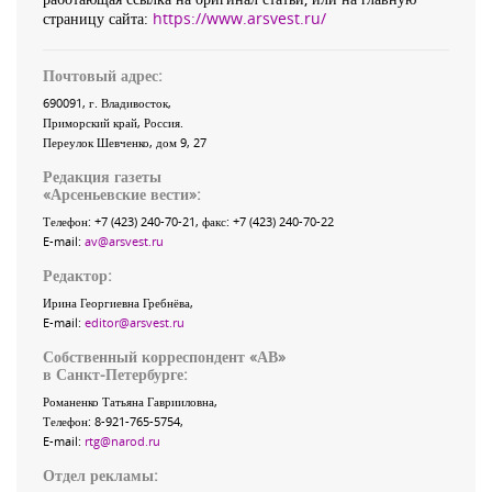
страницу сайта:
https://www.arsvest.ru/
Почтовый адрес:
690091
, г.
Владивосток
,
Приморский край
,
Россия
.
Переулок Шевченко
, дом 9, 27
Редакция газеты
«
Арсеньевские вести
»:
Телефон:
+7 (423) 240-70-21
, факс:
+7 (423) 240-70-22
E-mail:
av@arsvest.ru
Редактор:
Ирина Георгиевна Гребнёва,
E-mail:
editor@arsvest.ru
Собственный корреспондент «АВ»
в Санкт-Петербурге:
Романенко Татьяна Гаврииловна,
Телефон: 8-921-765-5754,
E-mail:
rtg@narod.ru
Отдел рекламы: