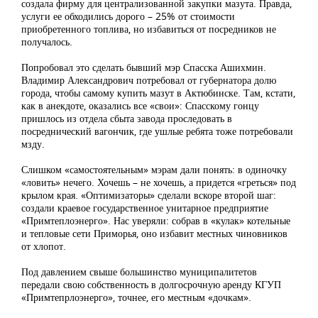
создала фирму для централизованной закупки мазута. Правда,
услуги ее обходились дорого – 25% от стоимости
приобретенного топлива, но избавиться от посредников не
получалось.
Попробовал это сделать бывший мэр Спасска Ашихмин.
Владимир Александрович потребовал от губернатора долю
города, чтобы самому купить мазут в Актюбинске. Там, кстати,
как в анекдоте, оказались все «свои»: Спасскому гонцу
пришлось из отдела сбыта завода проследовать в
посреднический вагончик, где ушлые ребята тоже потребовали
мзду.
Слишком «самостоятельным» мэрам дали понять: в одиночку
«ловить» нечего. Хочешь – не хочешь, а придется «греться» под
крылом края. «Оптимизаторы» сделали вскоре второй шаг:
создали краевое государственное унитарное предприятие
«Примтеплоэнерго». Нас уверяли: собрав в «кулак» котельные
и тепловые сети Приморья, оно избавит местных чиновников
от хлопот.
Под давлением свыше большинство муниципалитетов
передали свою собственность в долгосрочную аренду КГУП
«Примтепрлоэнерго», точнее, его местным «дочкам».