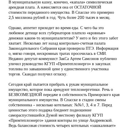
В муниципальную казну, конечно, «капала» символическая
арендная плата. А начисляется она от ОСТАТОЧНОЙ
стоимости переданного имущества. В Спасске это примерно
2,5 миллиона рублей в год. Чуть более 200 тысяч в месяц.
Однако, аппетит приходит во время еды. С чего бы это
любимое детище всех губернаторов платило «кровные»
денежки каким-то муниципалитетам? У него и без этого забот
хватает. Несколько лет назад контрольно-счетная палата
Законодательного Собрания края проверила ПТЭ. Информация
о, мягко говоря, нескромных тратах просочилась в СМИ.
Недавно депутат-коммунист ЗакСа Артем Самсонов публично
уличил руководство КГУП «Примтеплоэнерго» в закупках
топлива по завышенной цене у единственного участника
торгов. Скандал получил огласку.
Сегодня край пытается прибрать к рукам муниципальное
имущество, которое пока арендуют теплоэнергетики. Речь о
БЕЗВОЗМЕЗДНОЙ передаче в собственность Приморского края
муниципального имущества. В Спасске в стадии смены
собственника – несколько котельных: №№1, 3, 4 и 7. Перед
ценностью этого подарка бледнеет подношение
самораспустившейся Думой местному филиалу КГУП
«Примтеплоэнерго» здания конторы по улице Андреевской.
Ведь балансовая стоимость четырех котельных «зашкаливает»