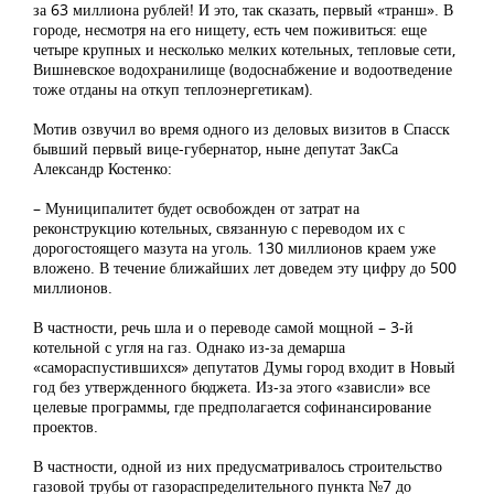
за 63 миллиона рублей! И это, так сказать, первый «транш». В
городе, несмотря на его нищету, есть чем поживиться: еще
четыре крупных и несколько мелких котельных, тепловые сети,
Вишневское водохранилище (водоснабжение и водоотведение
тоже отданы на откуп теплоэнергетикам).
Мотив озвучил во время одного из деловых визитов в Спасск
бывший первый вице-губернатор, ныне депутат ЗакСа
Александр Костенко:
– Муниципалитет будет освобожден от затрат на
реконструкцию котельных, связанную с переводом их с
дорогостоящего мазута на уголь. 130 миллионов краем уже
вложено. В течение ближайших лет доведем эту цифру до 500
миллионов.
В частности, речь шла и о переводе самой мощной – 3-й
котельной с угля на газ. Однако из-за демарша
«самораспустившихся» депутатов Думы город входит в Новый
год без утвержденного бюджета. Из-за этого «зависли» все
целевые программы, где предполагается софинансирование
проектов.
В частности, одной из них предусматривалось строительство
газовой трубы от газораспределительного пункта №7 до