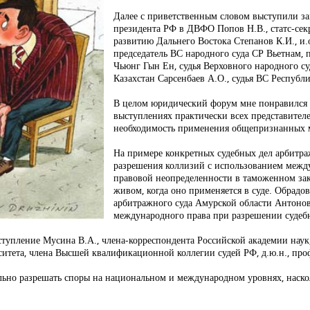
Далее с приветственным словом выступили за
президента РФ в ДВФО Попов Н.В., статс-сек
развитию Дальнего Востока Степанов К.И., и.
председатель ВС народного суда СР Вьетнам,
Чьюнг Гын Ен, судья Верховного народного с
Казахстан Сарсенбаев А.О., судья ВС Респуб
В целом юридический форум мне понравился х
выступлениях практически всех представителе
необходимость применения общепризнанных м
На примере конкретных судебных дел арбитр
разрешения коллизий с использованием межд
правовой неопределенности в таможенном зако
живом, когда оно применяется в суде. Обрадо
арбитражного суда Амурской области Антонов
международного права при разрешении судеб
ступление Мусина В.А., члена-корреспондента Российской академии наук
ситета, члена Высшей квалификационной коллегии судей РФ, д.ю.н., про
льно разрешать споры на национальном и международном уровнях, наско