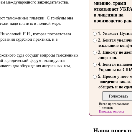
ем международного законодательства,
мнению, трамп
отказывает УКР
в лицензии на
яют таможенные платежи. С трибуны она
производство рак
тежи надо платить в полной мере.
1. Уважает Путин
 Николаевой Н.Н., которая посоветовала
ования судебной практики, и в
2. Боится увелич
эскалацию конфл
3. Никому не дает
рховного суда обсудят вопросы таможенных
лицензии.
щий юридический форум планируется
4. Боится нападе
льтета для обсуждения актуальных тем,
Украины на СШ
5. Просто у него 
поведения такая:
обещать и не сдел
Всего проголосовало
1 человек
Прошлые опросы
Наши проект