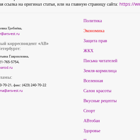
я ссылка на оригинал статьи, или на главную страницу сайта:
https://w
Политика
евна Гребнёва,
Экономика
r@arsvest.ru
Защита прав
ый корреспондент «АВ»
етербурге:
ЖКХ
тьяна Гаврииловна,
Письма читателей
21-765-5754,
narod.ru
Земля-кормилица
кламы:
Вселенная
40-70-21, факс: (423) 240-70-22
Салон красоты
ma@arsvest.ru
Вкусные рецепты
Спорт
АВтобан
Здоровье