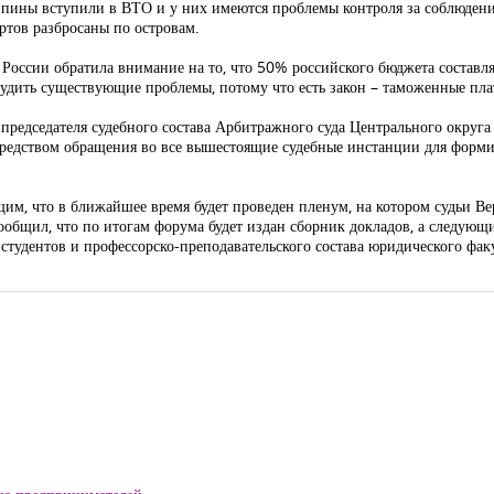
ппины вступили в ВТО и у них имеются проблемы контроля за соблюдени
ртов разбросаны по островам.
России обратила внимание на то, что 50% российского бюджета составл
судить существующие проблемы, потому что есть закон – таможенные пла
председателя судебного состава Арбитражного суда Центрального округа
редством обращения во все вышестоящие судебные инстанции для формир
им, что в ближайшее время будет проведен пленум, на котором судьи Ве
сообщил, что по итогам форума будет издан сборник докладов, а следую
студентов и профессорско-преподавательского состава юридического факу