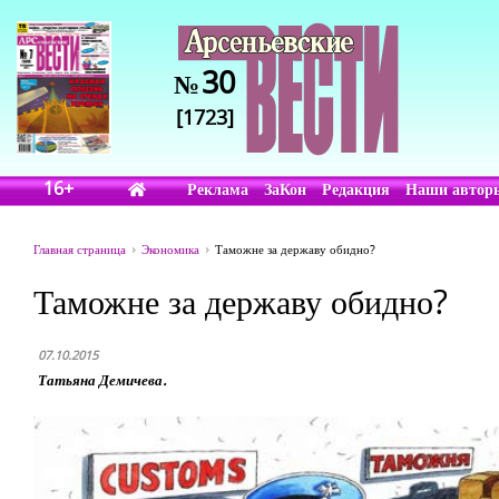
30
№
[1723]
16+
Реклама
ЗаКон
Редакция
Наши автор
Главная страница
Экономика
Таможне за державу обидно?
Таможне за державу обидно?
07.10.2015
Татьяна Демичева.