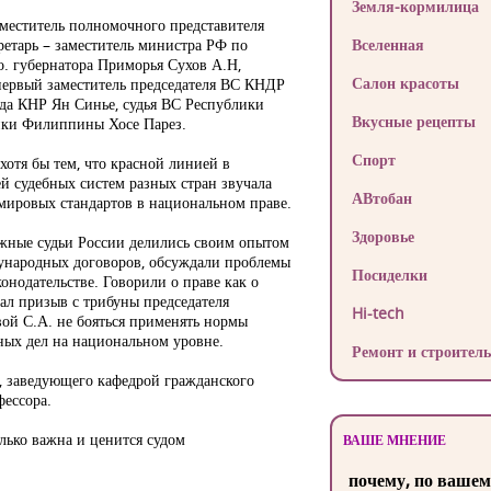
Земля-кормилица
меститель полномочного представителя
ретарь – заместитель министра РФ по
Вселенная
о. губернатора Приморья Сухов А.Н,
Салон красоты
 первый заместитель председателя ВС КНДР
уда КНР Ян Синье, судья ВС Республики
Вкусные рецепты
лики Филиппины Хосе Парез.
Спорт
отя бы тем, что красной линией в
й судебных систем разных стран звучала
АВтобан
ировых стандартов в национальном праве.
Здоровье
ажные судьи России делились своим опытом
ународных договоров, обсуждали проблемы
Посиделки
нодательстве. Говорили о праве как о
вал призыв с трибуны председателя
Hi-tech
ой С.А. не бояться применять нормы
ных дел на национальном уровне.
Ремонт и строитель
, заведующего кафедрой гражданского
фессора.
лько важна и ценится судом
ВАШЕ МНЕНИЕ
почему, по вашем