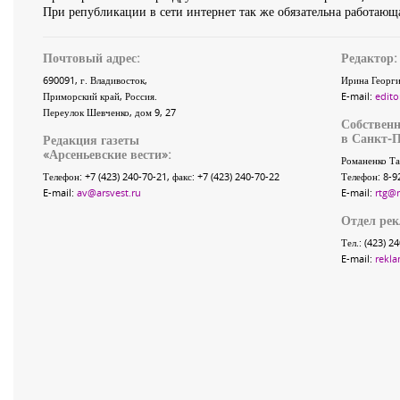
При републикации в сети интернет так же обязательна работающа
Почтовый адрес:
Редактор:
690091
, г.
Владивосток
,
Ирина Георги
Приморский край
,
Россия
.
E-mail:
edito
Переулок Шевченко
, дом 9, 27
Собственн
в Санкт-П
Редакция газеты
«
Арсеньевские вести
»:
Романенко Та
Телефон:
+7 (423) 240-70-21
, факс:
+7 (423) 240-70-22
Телефон: 8-9
E-mail:
av@arsvest.ru
E-mail:
rtg@
Отдел ре
Тел.: (423) 2
E-mail:
rekla