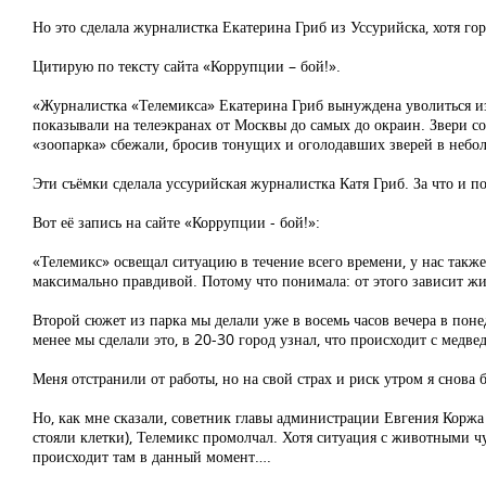
Но это сделала журналистка Екатерина Гриб из Уссурийска, хотя го
Цитирую по тексту сайта «Коррупции – бой!».
«Журналистка «Телемикса» Екатерина Гриб вынуждена уволиться из-
показывали на телеэкранах от Москвы до самых до окраин. Звери со
«зоопарка» сбежали, бросив тонущих и оголодавших зверей в небол
Эти съёмки сделала уссурийская журналистка Катя Гриб. За что и п
Вот её запись на сайте «Коррупции - бой!»:
«Телемикс» освещал ситуацию в течение всего времени, у нас также
максимально правдивой. Потому что понимала: от этого зависит жи
Второй сюжет из парка мы делали уже в восемь часов вечера в поне
менее мы сделали это, в 20-30 город узнал, что происходит с медве
Меня отстранили от работы, но на свой страх и риск утром я снова 
Но, как мне сказали, советник главы администрации Евгения Коржа О
стояли клетки), Телемикс промолчал. Хотя ситуация с животными чу
происходит там в данный момент….