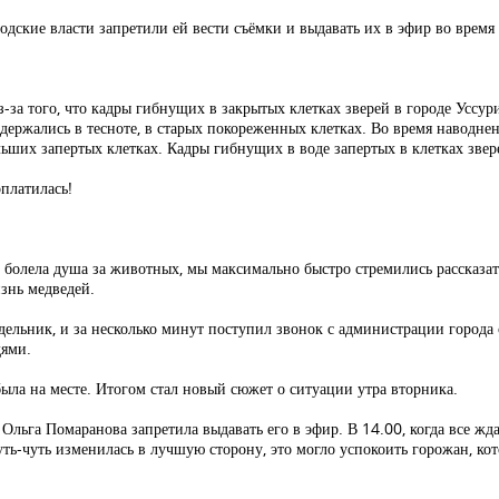
родские власти запретили ей вести съёмки и выдавать их в эфир во время
за того, что кадры гибнущих в закрытых клетках зверей в городе Уссур
держались в тесноте, в старых покореженных клетках. Во время наводнен
ьших запертых клетках. Кадры гибнущих в воде запертых в клетках звер
оплатилась!
 болела душа за животных, мы максимально быстро стремились рассказать
знь медведей.
дельник, и за несколько минут поступил звонок с администрации города с
дями.
была на месте. Итогом стал новый сюжет о ситуации утра вторника.
льга Помаранова запретила выдавать его в эфир. В 14.00, когда все ждал
ть-чуть изменилась в лучшую сторону, это могло успокоить горожан, кот