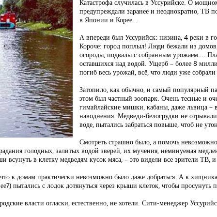
Катастрофа случилась в Уссурийске. О мощн
предупреждали заранее и неоднократно, ТВ п
в Японии и Корее…
А впереди был Уссурийск: низина, 4 реки в г
Короче: город поплыл! Люди бежали из домов,
огороды, подвалы с собранным урожаем…. Пла
оставшихся над водой. Ущерб – более 8 милли
погиб весь урожай, всё, что люди уже собрали
Затопило, как обычно, и самый популярный па
этом был частный зоопарк. Очень тесные и оч
гимайлайские мишки, кабаны, даже львица – в
наводнения. Медведи-белогрудки не отрывали 
воде, пытались забраться повыше, чтоб не уто
Смотреть страшно было, а помочь невозможно!
Страдания голодных, залитых водой зверей, их мучения, неминуемая медле
и всунуть в клетку медведям кусок мяса, – это видели все зрители ТВ, и
 что к домам практически невозможно было даже добраться. А к хищника
ее?) пытались с лодок дотянуться через крыши клеток, чтобы просунуть 
ородские власти огласки, естественно, не хотели. Сити-менеджер Уссури