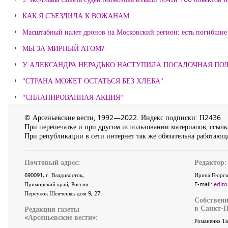
КАК Я СЪЕЗДИЛА К ВОЖАНАМ
Масштабный налет дронов на Московский регион: есть погибшие
МЫ ЗА МИРНЫЙ АТОМ?
У АЛЕКСАНДРА НЕРАДЬКО НАСТУПИЛА ПОСАДОЧНАЯ ПО
"СТРАНА МОЖЕТ ОСТАТЬСЯ БЕЗ ХЛЕБА"
"СПЛАНИРОВАННАЯ АКЦИЯ"
© Арсеньевские вести, 1992—2022. Индекс подписки: П2436
При перепечатке и при другом использовании материалов, ссылка
При републикации в сети интернет так же обязательна работающа
Почтовый адрес:
Редактор:
690091
, г.
Владивосток
,
Ирина Георги
Приморский край
,
Россия
.
E-mail:
edito
Переулок Шевченко
, дом 9, 27
Собственн
в Санкт-П
Редакция газеты
«
Арсеньевские вести
»:
Романенко Та