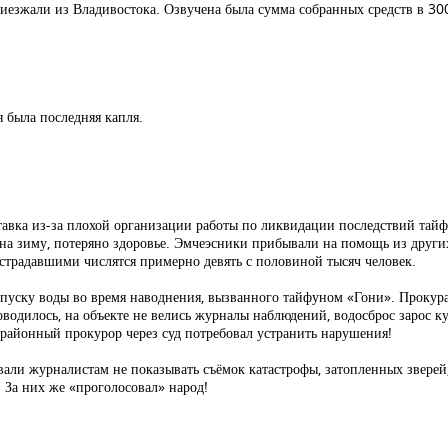
езжали из Владивостока. Озвучена была сумма собранных средств в 300
 была последняя капля.
вка из-за плохой организации работы по ликвидации последствий тайфу
на зиму, потеряно здоровье. Эмчеэсники прибывали на помощь из други
страдавшими числятся примерно девять с половиной тысяч человек.
спуску воды во время наводнения, вызванного тайфуном «Гони». Прокур
оводилось, на объекте не велись журналы наблюдений, водосброс зарос
 районный прокурор через суд потребовал устранить нарушения!
овали журналистам не показывать съёмок катастрофы, затопленных зверей
! За них же «проголосовал» народ!