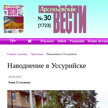
30
№
[1723]
16+
Реклама
ЗаКон
Редакция
Наши автор
Главная страница
Экономика
Наводнение в Уссурийске
Наводнение в Уссурийске
09.09.2015
Анна Селезнева