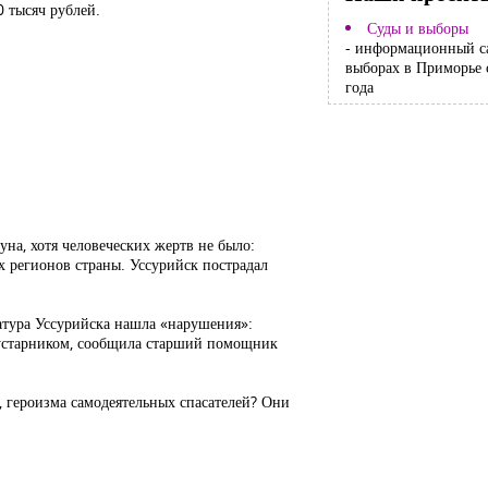
 тысяч рублей.
Суды и выборы
- информационный с
выборах в Приморье 
года
на, хотя человеческих жертв не было:
х регионов страны. Уссурийск пострадал
атура Уссурийска нашла «нарушения»:
 кустарником, сообщила старший помощник
, героизма самодеятельных спасателей? Они