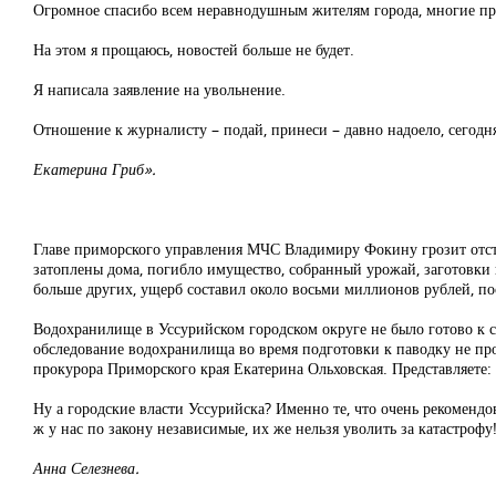
Огромное спасибо всем неравнодушным жителям города, многие при
На этом я прощаюсь, новостей больше не будет.
Я написала заявление на увольнение.
Отношение к журналисту – подай, принеси – давно надоело, сегодня
Екатерина Гриб».
Главе приморского управления МЧС Владимиру Фокину грозит отста
затоплены дома, погибло имущество, собранный урожай, заготовки 
больше других, ущерб составил около восьми миллионов рублей, по
Водохранилище в Уссурийском городском округе не было готово к 
обследование водохранилища во время подготовки к паводку не пр
прокурора Приморского края Екатерина Ольховская. Представляете:
Ну а городские власти Уссурийска? Именно те, что очень рекоменд
ж у нас по закону независимые, их же нельзя уволить за катастрофу
Анна Селезнева.