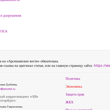
 и разрушения
ЛОСА
 на «Арсеньевские вести» обязательна.
я ссылка на оригинал статьи, или на главную страницу сайта:
https://w
Политика
евна Гребнёва,
Экономика
r@arsvest.ru
Защита прав
ый корреспондент «АВ»
етербурге:
ЖКХ
тьяна Гаврииловна,
Письма читателей