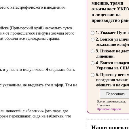
мнению, трамп
 этого катастрофического наводнения.
отказывает УКР
в лицензии на
производство рак
ийске (Приморский край) несколько суток
1. Уважает Путин
ия от пронёсшегося тайфуна хозяева этого
ей обошли все телеэкраны страны.
2. Боится увелич
эскалацию конфл
3. Никому не дает
лицензии.
4. Боится нападе
Украины на СШ
 и у нас это получилось. Я старалась быть
5. Просто у него 
поведения такая:
 указанием, не выдавать его в эфир. Тем не
обещать и не сдел
Всего проголосовало
1 человек
Прошлые опросы
и новостей с «Зеленки» (это парк, где
орые переживают, сидя на таблетках, что
Наши проект