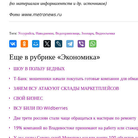
(по материалам информагентств и др. источников)
Фото www.metronews.ru
Теги:
Уссурийск
,
Наводнение
,
Водохранилище
,
Зоопарк
,
Видеосъемка
Еще в рубрике «Экономика»
ШОУ В ПОЛЬЗУ БЕДНЫХ
Т-Банк: мошенники начали покупать готовые компании для обма
ЗАЧЕМ ВСУ АТАКУЮТ СКЛАДЫ МАРКЕТПЛЕЙСОВ
СВОЙ БИЗНЕС
ВСУ БИЛИ ПО Wildberries
Две трети россиян стали чаще обращаться к мастерам по ремонту
19% компаний во Владивостоке принимают на работу или стажи
У экс-главы Совета судей Момотова изъяли почти 100 объектов