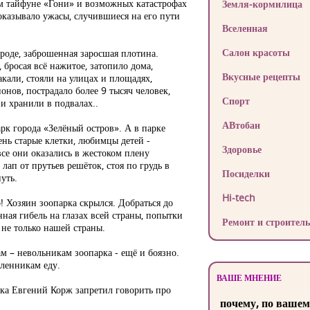
ом тайфуне «Гони» и возможных катастрофах
Земля-кормилица
оказывало ужасы, случившиеся на его пути
Вселенная
Салон красоты
ороде, заброшенная заросшая плотина.
 бросая всё нажитое, затопило дома,
Вкусные рецепты
кали, стояли на улицах и площадях,
онов, пострадало более 9 тысяч человек,
Спорт
 и хранили в подвалах..
АВтобан
рк города «Зелёный остров». А в парке
ень старые клетки, любимцы детей -
Здоровье
се они оказались в жестоком плену
лап от прутьев решёток, стоя по грудь в
Посиделки
нуть.
Hi-tech
 Хозяин зоопарка скрылся. Добраться до
нная гибель на глазах всей страны, попытки
Ремонт и строитель
 не только нашей страны.
м – невольникам зоопарка - ещё и боязно.
пленникам еду.
ВАШЕ МНЕНИЕ
йска Евгений Корж запретил говорить про
почему, по вашем