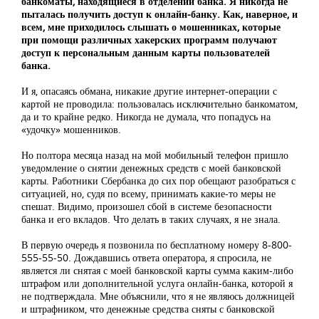
банкоматы, находящиеся в отделении банка. Я никогда не
пыталась получить доступ к онлайн-банку. Как, наверное, и
всем, мне приходилось слышать о мошенниках, которые
при помощи различных хакерских программ получают
доступ к персональным данным карты пользователей
банка.
И я, опасаясь обмана, никакие другие интернет-операции с
картой не проводила: пользовалась исключительно банкоматом,
да и то крайне редко. Никогда не думала, что попадусь на
«удочку» мошенников.
Но полтора месяца назад на мой мобильный телефон пришло
уведомление о снятии денежных средств с моей банковской
карты. Работники Сбербанка до сих пор обещают разобраться с
ситуацией, но, судя по всему, принимать какие-то меры не
спешат. Видимо, произошел сбой в системе безопасности
банка и его вкладов. Что делать в таких случаях, я не знала.
В первую очередь я позвонила по бесплатному номеру 8-800-
555-55-50. Дождавшись ответа оператора, я спросила, не
является ли снятая с моей банковской карты сумма каким-либо
штрафом или дополнительной услуга онлайн-банка, которой я
не подтверждала. Мне объяснили, что я не являюсь должницей
и штрафником, что денежные средства сняты с банковской