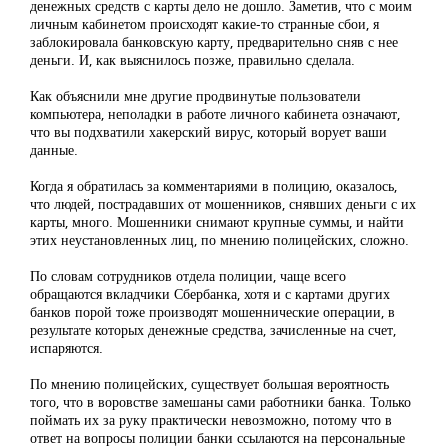
денежных средств с карты дело не дошло. Заметив, что с моим
личным кабинетом происходят какие-то странные сбои, я
заблокировала банковскую карту, предварительно сняв с нее
деньги. И, как выяснилось позже, правильно сделала.
Как объяснили мне другие продвинутые пользователи
компьютера, неполадки в работе личного кабинета означают,
что вы подхватили хакерский вирус, который ворует ваши
данные.
Когда я обратилась за комментариями в полицию, оказалось,
что людей, пострадавших от мошенников, снявших деньги с их
карты, много. Мошенники снимают крупные суммы, и найти
этих неустановленных лиц, по мнению полицейских, сложно.
По словам сотрудников отдела полиции, чаще всего
обращаются вкладчики Сбербанка, хотя и с картами других
банков порой тоже производят мошеннические операции, в
результате которых денежные средства, зачисленные на счет,
испаряются.
По мнению полицейских, существует большая вероятность
того, что в воровстве замешаны сами работники банка. Только
поймать их за руку практически невозможно, потому что в
ответ на вопросы полиции банки ссылаются на персональные