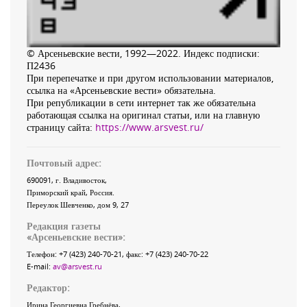
© Арсеньевские вести, 1992—2022. Индекс подписки:
П2436
При перепечатке и при другом использовании материалов,
ссылка на «Арсеньевские вести» обязательна.
При републикации в сети интернет так же обязательна
работающая ссылка на оригинал статьи, или на главную
страницу сайта:
https://www.arsvest.ru/
Почтовый адрес:
690091
, г.
Владивосток
,
Приморский край
,
Россия
.
Переулок Шевченко
, дом 9, 27
Редакция газеты
«
Арсеньевские вести
»:
Телефон:
+7 (423) 240-70-21
, факс:
+7 (423) 240-70-22
E-mail:
av@arsvest.ru
Редактор:
Ирина Георгиевна Гребнёва,