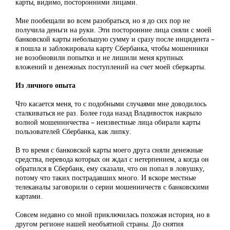
карты, видимо, посторонними лицами.
Мне пообещали во всем разобраться, но я до сих пор не
получила деньги на руки. Эти посторонние лица сняли с моей
банковской карты небольшую сумму и сразу после инцидента –
я пошла и заблокировала карту Сбербанка, чтобы мошенники
не возобновили попытки и не лишили меня крупных
вложений и денежных поступлений на счет моей сберкарты.
Из личного опыта
Что касается меня, то с подобными случаями мне доводилось
сталкиваться не раз. Более года назад Владивосток накрыло
волной мошенничества – неизвестные лица обирали карты
пользователей Сбербанка, как липку.
В то время с банковской карты моего друга сняли денежные
средства, перевода которых он ждал с нетерпением, а когда он
обратился в Сбербанк, ему сказали, что он попал в ловушку,
потому что таких пострадавших много. И вскоре местные
телеканалы заговорили о серии мошенничеств с банковскими
картами.
Совсем недавно со мной приключилась похожая история, но в
другом регионе нашей необъятной страны. До снятия