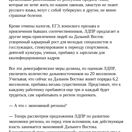
которые не хотят жить по нашим законам, зачастую не знают
русского языка, везут с собой туберкулез и другие, не менее
страшные болезни.
Кроме отмены налогов, ЕГЭ, воинского призыва и
привлечения бывших соотечественников, ЛДПР предлагает и
другие меры привлечения людей на Дальний Восток:
ускоренный карьерный рост для молодых специалистов и
госслужащих, стимулирование к переезду спортсменов,
деятелей культуры, ученых, прибавку к зарплатам для
квалифицированных кадров.
Все эти демографические меры должны, по оценкам ЛДПР,
увеличить количество дальневосточников на 20 миллионов.
Учитывая, что сейчас на Дальнем Востоке живет порядка 6,2
миллионов, прибавка весьма существенная. Представьте, что к
каждому работнику прибавятся еще три и каждый будет
трудиться, сам зарабатывать и регион поднимать.
— А что с экономикой региона?
— Теперь рассмотрим предложения ЛДПР по развитию
экономики региона, но перед этим вспомним, как действующая
власть занимается экономикой Дальнего Востока.
Единственный типа «экономический» проект правительства в