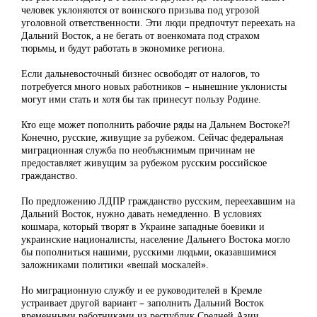
человек уклоняются от воинского призыва под угрозой
уголовной ответственности. Эти люди предпочтут переехать на
Дальний Восток, а не бегать от военкомата под страхом
тюрьмы, и будут работать в экономике региона.
Если дальневосточный бизнес освободят от налогов, то
потребуется много новых работников – нынешние уклонисты
могут ими стать и хотя бы так принесут пользу Родине.
Кто еще может пополнить рабочие ряды на Дальнем Востоке?!
Конечно, русские, живущие за рубежом. Сейчас федеральная
миграционная служба по необъяснимым причинам не
предоставляет живущим за рубежом русским российское
гражданство.
По предложению ЛДПР гражданство русским, переехавшим на
Дальний Восток, нужно давать немедленно. В условиях
кошмара, который творят в Украине западные боевики и
украинские националисты, население Дальнего Востока могло
бы пополниться нашими, русскими людьми, оказавшимися
заложниками политики «вешай москалей».
Но миграционную службу и ее руководителей в Кремле
устраивает другой вариант – заполнить Дальний Восток
временными работниками из республик Средней Азии,