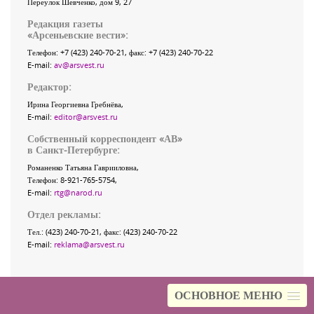
Переулок Шевченко
, дом 9, 27
Редакция газеты
«
Арсеньевские вести
»:
Телефон:
+7 (423) 240-70-21
, факс:
+7 (423) 240-70-22
E-mail:
av@arsvest.ru
Редактор:
Ирина Георгиевна Гребнёва,
E-mail:
editor@arsvest.ru
Собственный корреспондент «АВ»
в Санкт-Петербурге:
Романенко Татьяна Гаврииловна,
Телефон: 8-921-765-5754,
E-mail:
rtg@narod.ru
Отдел рекламы:
Тел.: (423) 240-70-21, факс: (423) 240-70-22
E-mail:
reklama@arsvest.ru
ОСНОВНОЕ МЕНЮ