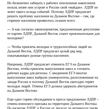
Но бесконечно забирать у рабочих пенсионные накопления
нельзя, иначе они устроят в России свой «майдан». ЛДПР не
хочет такого исхода событий. Поэтому ЛДПР предлагает
решить проблему населения на Дальнем Востоке – там, где
старение населения проявилось сильнее всего.
— А как согласно законопроектам, предложенным депутатами
от партии ЛДПР, Дальний Восток станет привлекательнее для
молодежи?
— Чтобы привлечь молодых и трудоспособных людей на
Дальний Восток, ЛДПР предлагает целый ряд мер,
охватывающих разные группы населения.
Например, ЛДПР предлагает отменить ЕГЭ на Дальнем
Востоке, чтобы привлечь выпускников школ и готовить
рабочие кадры для региона. С введением ЕГЭ многие
выпускники школ выбрали университеты, расположенные на
западе России и поэтому Дальний Восток ежегодно теряет
молодых людей. Отмена ЕГЭ должна удержать абитуриентов
на Дальнем Востоке.
Еще одно горячо обсуждаемое в прессе предложение ЛДПР –
отмена воинского призыва на территории Дальнего Востока.
По расчетам ЛДПР, в России от двухсот до четырехсот тысяч