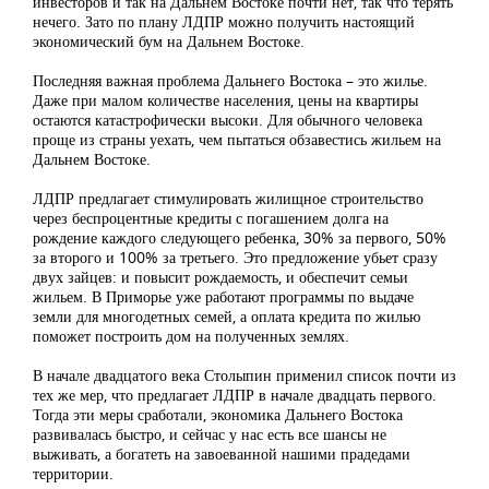
инвесторов и так на Дальнем Востоке почти нет, так что терять
нечего. Зато по плану ЛДПР можно получить настоящий
экономический бум на Дальнем Востоке.
Последняя важная проблема Дальнего Востока – это жилье.
Даже при малом количестве населения, цены на квартиры
остаются катастрофически высоки. Для обычного человека
проще из страны уехать, чем пытаться обзавестись жильем на
Дальнем Востоке.
ЛДПР предлагает стимулировать жилищное строительство
через беспроцентные кредиты с погашением долга на
рождение каждого следующего ребенка, 30% за первого, 50%
за второго и 100% за третьего. Это предложение убьет сразу
двух зайцев: и повысит рождаемость, и обеспечит семьи
жильем. В Приморье уже работают программы по выдаче
земли для многодетных семей, а оплата кредита по жилью
поможет построить дом на полученных землях.
В начале двадцатого века Столыпин применил список почти из
тех же мер, что предлагает ЛДПР в начале двадцать первого.
Тогда эти меры сработали, экономика Дальнего Востока
развивалась быстро, и сейчас у нас есть все шансы не
выживать, а богатеть на завоеванной нашими прадедами
территории.