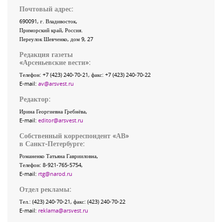
Почтовый адрес:
690091
, г.
Владивосток
,
Приморский край
,
Россия
.
Переулок Шевченко
, дом 9, 27
Редакция газеты
«
Арсеньевские вести
»:
Телефон:
+7 (423) 240-70-21
, факс:
+7 (423) 240-70-22
E-mail:
av@arsvest.ru
Редактор:
Ирина Георгиевна Гребнёва,
E-mail:
editor@arsvest.ru
Собственный корреспондент «АВ»
в Санкт-Петербурге:
Романенко Татьяна Гаврииловна,
Телефон: 8-921-765-5754,
E-mail:
rtg@narod.ru
Отдел рекламы:
Тел.: (423) 240-70-21, факс: (423) 240-70-22
E-mail:
reklama@arsvest.ru