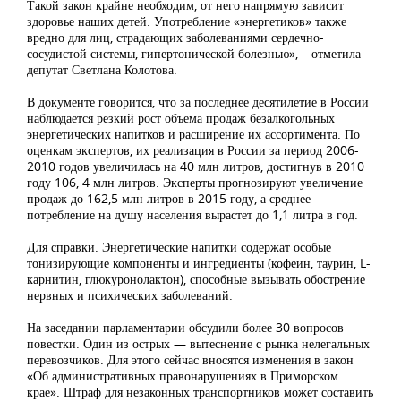
Такой закон крайне необходим, от него напрямую зависит
здоровье наших детей. Употребление «энергетиков» также
вредно для лиц, страдающих заболеваниями сердечно-
сосудистой системы, гипертонической болезнью», – отметила
депутат Светлана Колотова.
В документе говорится, что за последнее десятилетие в России
наблюдается резкий рост объема продаж безалкогольных
энергетических напитков и расширение их ассортимента. По
оценкам экспертов, их реализация в России за период 2006-
2010 годов увеличилась на 40 млн литров, достигнув в 2010
году 106, 4 млн литров. Эксперты прогнозируют увеличение
продаж до 162,5 млн литров в 2015 году, а среднее
потребление на душу населения вырастет до 1,1 литра в год.
Для справки. Энергетические напитки содержат особые
тонизирующие компоненты и ингредиенты (кофеин, таурин, L-
карнитин, глюкуронолактон), способные вызывать обострение
нервных и психических заболеваний.
На заседании парламентарии обсудили более 30 вопросов
повестки. Один из острых — вытеснение с рынка нелегальных
перевозчиков. Для этого сейчас вносятся изменения в закон
«Об административных правонарушениях в Приморском
крае». Штраф для незаконных транспортников может составить