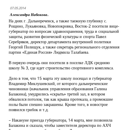
07.05.2014
Александра Набокова.
На днях г. Дальнереченск, а также таежную глубинку с.
Рощино, Лукьяновка, Новопокровка, Восток-2 посетили вице-
губернатор по вопросам здравоохранения, труда и социальной
защиты, развития физической культуры и спорта Павел
Серебряков, директор департамента внутренней политики
Георгий Полищук, а также секретарь регионального отделения
партии «Единая Россия» Людмила Талабаева.
В первую очередь они посетили в поселке ЛДК среднюю
школу № 3, где идет строительство спортивного комплекса.
Дело в том, что 15 марта эту школу посещал и губернатор
Владимир Миклушевский, от которого дальнереченские
чиновники (начальник управления образования Галина
Балакина), умудрились «скрыть» третий зал, в котором
обвалился потолок, так как крыша протекала, а промокшие
полы были спешно закрашены. Кроме того, в новострое
появился грибок и т.д.
– Накануне приезда губернатора, 14 марта, мне позвонила
Балакина и сказала, чтобы заместителя директора по АХЧ