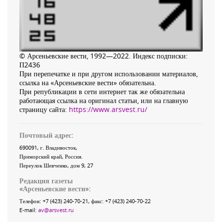
© Арсеньевские вести, 1992—2022. Индекс подписки:
П2436
При перепечатке и при другом использовании материалов,
ссылка на «Арсеньевские вести» обязательна.
При републикации в сети интернет так же обязательна
работающая ссылка на оригинал статьи, или на главную
страницу сайта:
https://www.arsvest.ru/
Почтовый адрес:
690091
, г.
Владивосток
,
Приморский край
,
Россия
.
Переулок Шевченко
, дом 9, 27
Редакция газеты
«
Арсеньевские вести
»:
Телефон:
+7 (423) 240-70-21
, факс:
+7 (423) 240-70-22
E-mail:
av@arsvest.ru