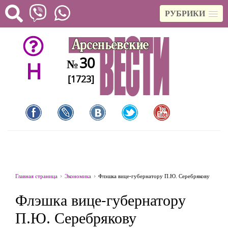
РУБРИКИ
30
№
H
[1723]
Главная страница
Экономика
Флэшка вице-губернатору П.Ю. Серебрякову
Флэшка вице-губернатору
П.Ю. Серебрякову