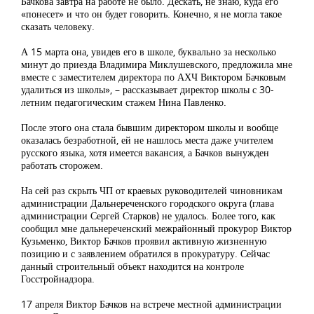
Бачкова завтра на работе не было. Дескать, не знаю, куда его
«понесет» и что он будет говорить. Конечно, я не могла такое
сказать человеку.
А 15 марта она, увидев его в школе, буквально за несколько
минут до приезда Владимира Миклушевского, предложила мне
вместе с заместителем директора по АХЧ Виктором Бачковым
удалиться из школы», – рассказывает директор школы с 30-
летним педагогическим стажем Нина Павленко.
После этого она стала бывшим директором школы и вообще
оказалась безработной, ей не нашлось места даже учителем
русского языка, хотя имеется вакансия, а Бачков вынужден
работать сторожем.
На сей раз скрыть ЧП от краевых руководителей чиновникам
администрации Дальнереченского городского округа (глава
администрации Сергей Старков) не удалось. Более того, как
сообщил мне дальнереченский межрайонный прокурор Виктор
Кузьменко, Виктор Бачков проявил активную жизненную
позицию и с заявлением обратился в прокуратуру. Сейчас
данный строительный объект находится на контроле
Госстройнадзора.
17 апреля Виктор Бачков на встрече местной администрации