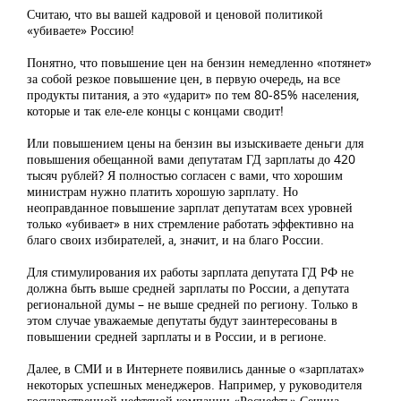
Считаю, что вы вашей кадровой и ценовой политикой
«убиваете» Россию!
Понятно, что повышение цен на бензин немедленно «потянет»
за собой резкое повышение цен, в первую очередь, на все
продукты питания, а это «ударит» по тем 80-85% населения,
которые и так еле-еле концы с концами сводит!
Или повышением цены на бензин вы изыскиваете деньги для
повышения обещанной вами депутатам ГД зарплаты до 420
тысяч рублей? Я полностью согласен с вами, что хорошим
министрам нужно платить хорошую зарплату. Но
неоправданное повышение зарплат депутатам всех уровней
только «убивает» в них стремление работать эффективно на
благо своих избирателей, а, значит, и на благо России.
Для стимулирования их работы зарплата депутата ГД РФ не
должна быть выше средней зарплаты по России, а депутата
региональной думы – не выше средней по региону. Только в
этом случае уважаемые депутаты будут заинтересованы в
повышении средней зарплаты и в России, и в регионе.
Далее, в СМИ и в Интернете появились данные о «зарплатах»
некоторых успешных менеджеров. Например, у руководителя
государственной нефтяной компании «Роснефть» Сечина