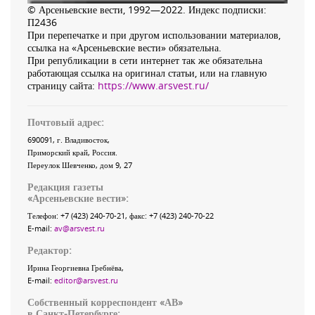
© Арсеньевские вести, 1992—2022. Индекс подписки:
П2436
При перепечатке и при другом использовании материалов,
ссылка на «Арсеньевские вести» обязательна.
При републикации в сети интернет так же обязательна
работающая ссылка на оригинал статьи, или на главную
страницу сайта:
https://www.arsvest.ru/
Почтовый адрес:
690091
, г.
Владивосток
,
Приморский край
,
Россия
.
Переулок Шевченко
, дом 9, 27
Редакция газеты
«
Арсеньевские вести
»:
Телефон:
+7 (423) 240-70-21
, факс:
+7 (423) 240-70-22
E-mail:
av@arsvest.ru
Редактор:
Ирина Георгиевна Гребнёва,
E-mail:
editor@arsvest.ru
Собственный корреспондент «АВ»
в Санкт-Петербурге: