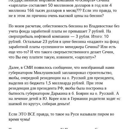
«зарплата» составляет 50 миллионов долларов в год или 4
миллиона 166 тысяч долларов в месяц??? Если это правда, то
не в этом ли причина очень высокой цены на бензин?
По моим расчетам, себестоимость бензина во Владивостоке без
учета фонда заработной платы не превышает 7 рублей. На
сверхприбыль нефтяной компании — 3 рубля. Итого: 10
рублей. Остальные 23 рубля в цене бензина «падают» на фонд
заработной платы «успешного» менеджера Сечина? Или есть
еще что-то? И что такого сверхъестественного делает Сечин,
что Вы ему платите такую, извините, «зарплату»?
Далее, в СМИ появилось сообщение, что неизбранный нами
губернатором Миклушевский запланировал строительство,
якобы, очередной резиденции на о. Русский для президента,
выделив из бюджета 1,5 миллиарда рублей. При этом
резиденция для президента РФ, якобы была построена в
бытность губернатором Дарькина в б. Боярин на о. Русский. А
на лечение детей в Ю. Корее или в Германии родители ходят «с
шапкой по кругу», собирая деньги!
Если ЭТО ВСЕ правда, то такое на Руси называли пиром во
время чумы!