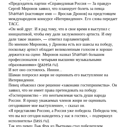
«Председатель партии «Справедливая Россия — За правду»
Сергей Миронов заявил, что планирует болеть за певца
Shaman (настоящее имя — Ярослав Дронов) на предстоящем
международном конкурсе «Интервидение». Его слова передает
ТАСС.
«Он мой друг. И я рад тому, что в свое время я выступил с
инициативой, чтобы ему дали заслуженного артиста. И ему
дали такое звание», — отметил парламентарий.
По мнению Миронова, у Дронова есть все шансы на победу,
поскольку артист обладает великолепным голосом и хорошо
держится на сцене. Миронов назвал Shaman большим
профессионалом с четырьмя высшими музыкальными
образованиями» (gazeta.ru).
И вот оно состоялось. Иииии…
Шаман попросил жюри не оценивать его выступление на
Интервидении.
Певец объяснил свое решение «законами гостеприимства». Он
заявил, что не имеет права претендовать на победу.
«Гостеприимство – это неотъемлемая часть души народа
России. Я прошу уважаемых членов жюри не оценивать
сегодняшнее мое выступление», – сказал он.
«Я представляю Россию, а Россия уже победила. Победила тем,
что вы все сегодня находитесь у нас в гостях», – подчеркнул
исполнитель» (tass.ru).
Так что певец Дык Фук из Вьетнама стал победителем