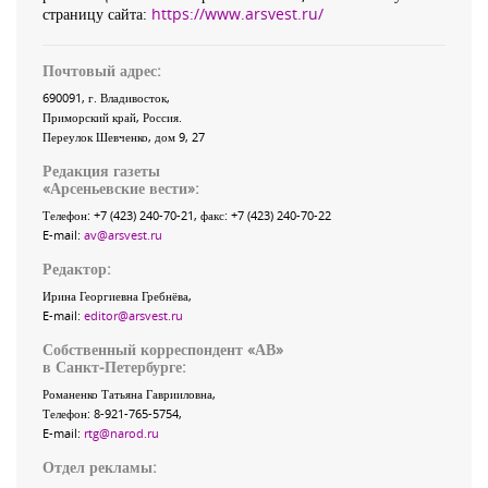
страницу сайта:
https://www.arsvest.ru/
Почтовый адрес:
690091
, г.
Владивосток
,
Приморский край
,
Россия
.
Переулок Шевченко
, дом 9, 27
Редакция газеты
«
Арсеньевские вести
»:
Телефон:
+7 (423) 240-70-21
, факс:
+7 (423) 240-70-22
E-mail:
av@arsvest.ru
Редактор:
Ирина Георгиевна Гребнёва,
E-mail:
editor@arsvest.ru
Собственный корреспондент «АВ»
в Санкт-Петербурге:
Романенко Татьяна Гаврииловна,
Телефон: 8-921-765-5754,
E-mail:
rtg@narod.ru
Отдел рекламы: