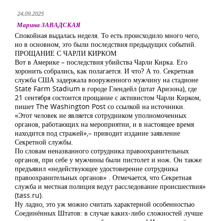
24.09.2025
Марина ЗАВАДСКАЯ
Спокойная выдалась неделя. То есть происходило много чего,
но в основном, это были последствия предыдущих событий.
ПРОЩАНИЕ С ЧАРЛИ КИРКОМ
Вот в Америке – последствия убийства Чарли Кирка. Его
хоронить собрались, как полагается. И что? А то. Секретная
служба США задержала вооруженного мужчину на стадионе
State Farm Stadium в городе Глендейл (штат Аризона), где
21 сентября состоится прощание с активистом Чарли Кирком,
пишет The Washington Post со ссылкой на источники.
«Этот человек не является сотрудником уполномоченных
органов, работающих на мероприятии, и в настоящее время
находится под стражей»,– приводит издание заявление
Секретной службы.
По словам неназванного сотрудника правоохранительных
органов, при себе у мужчины были пистолет и нож. Он также
предъявил «недействующее удостоверение сотрудника
правоохранительных органов» . Отмечается, что Секретная
служба и местная полиция ведут расследование происшествия»
(tass.ru).
Ну ладно, это уж можно считать характерной особенностью
Соединённых Штатов: в случае каких-либо сложностей лучше