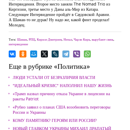
Интервидения. Второе место заняли The Nomad Trio из
Киргизии, третье место у Даны аль-Мир из Катара.
Следующее Интервидение пройдёт в Саудовской Аравии.
А Шаман-то не дурак! Ну надо же, какой финт проделал!
Молодец.
Теги:
Шаман
,
РПЦ
,
Кирилл Дмитриев
,
Непал
,
Чарли Кирк
,
вырубают связь
,
интервидение
Еще в рубрике «Политика»
ЛЮДИ УСТАЛИ ОТ БЕЗРАЗЛИЧИЯ ВЛАСТИ
"ИДЕАЛЬНЫЙ КРИЗИС" НАПОЛНИЛ НАШУ ЖИЗНЬ
«Трамп назвал причину отказа Украине в лицензии на
ракеты Patriot
«Рубио заявил о планах США возобновить переговоры
России и Украины
КОМУ ПАМЯТНИК? ГЕРОЯМ ИЛИ РОССИИ?
НОВЫЙ ГЛАВКОМ УКРАИНЫ МИХАИЛ ДРАПАТЫЙ