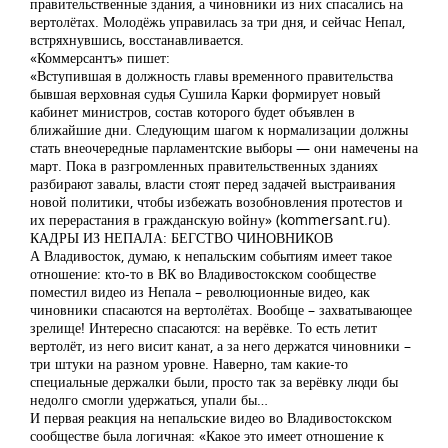
правительственные здания, а чиновники из них спасались на
вертолётах. Молодёжь управилась за три дня, и сейчас Непал,
встряхнувшись, восстанавливается.
«Коммерсантъ» пишет:
«Вступившая в должность главы временного правительства
бывшая верховная судья Сушила Карки формирует новый
кабинет министров, состав которого будет объявлен в
ближайшие дни. Следующим шагом к нормализации должны
стать внеочередные парламентские выборы — они намечены на
март. Пока в разгромленных правительственных зданиях
разбирают завалы, власти стоят перед задачей выстраивания
новой политики, чтобы избежать возобновления протестов и
их перерастания в гражданскую войну» (kommersant.ru).
КАДРЫ ИЗ НЕПАЛА: БЕГСТВО ЧИНОВНИКОВ
А Владивосток, думаю, к непальским событиям имеет такое
отношение: кто-то в ВК во Владивостокском сообществе
поместил видео из Непала – революционные видео, как
чиновники спасаются на вертолётах. Вообще – захватывающее
зрелище! Интересно спасаются: на верёвке. То есть летит
вертолёт, из него висит канат, а за него держатся чиновники –
три штуки на разном уровне. Наверно, там какие-то
специальные держалки были, просто так за верёвку люди бы
недолго смогли удержаться, упали бы…
И первая реакция на непальские видео во Владивостокском
сообществе была логичная: «Какое это имеет отношение к