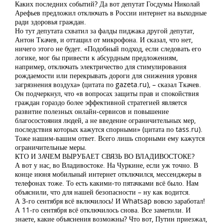
Каких последних событий? Да вот депутат Госдумы Николай
Арефьев предложил отключать в России интернет на выходные
ради здоровья граждан.
Но тут депутата схватил за фалды пиджака другой депутат,
Антон Ткачев, и оттащил от микрофона. И сказал, что нет,
ничего этого не будет. «Подобный подход, если следовать его
логике, мог бы привести к абсурдным предложениям,
например, отключать электричество для стимулирования
рождаемости или перекрывать дороги для снижения уровня
загрязнения воздуха» (цитата по gazeta.ru), – сказал Ткачев.
Он подчеркнул, что «в вопросах защиты прав и спокойствия
граждан гораздо более эффективной стратегией является
развитие полезных онлайн-сервисов и повышение
благосостояния людей, а не введение ограничительных мер,
последствия которых кажутся спорными» (цитата по tass.ru).
Тоже нашим-вашим ответ. Всего лишь спорными ему кажутся
ограничительные меры.
КТО И ЗАЧЕМ ВЫРУБАЕТ СВЯЗЬ ВО ВЛАДИВОСТОКЕ?
А вот у нас, во Владивостоке. На Чуркине, если уж точно. В
конце июня мобильный интернет отключился, мессенджеры в
телефонах тоже. То есть какими-то пятачками всё было. Нам
объяснили, что для нашей безопасности – ну как водится.
А 3-го сентября всё включилось! И Whatsap вовсю заработал!
А 11-го сентября всё отключилось снова. Все заметили. И
знаете, какие объяснения возможны? Что вот, Путин приезжал,