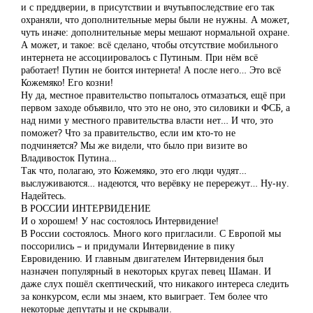
и с преддверии, в присутствии и вчутьвпоследствие его так
охраняли, что дополнительные меры были не нужны. А может,
чуть иначе: дополнительные меры мешают нормальной охране.
А может, и такое: всё сделано, чтобы отсутствие мобильного
интернета не ассоциировалось с Путиным. При нём всё
работает! Путин не боится интернета! А после него… Это всё
Кожемяко! Его козни!
Ну да, местное правительство попыталось отмазаться, ещё при
первом заходе объявило, что это не оно, это силовики и ФСБ, а
над ними у местного правительства власти нет… И что, это
поможет? Что за правительство, если им кто-то не
подчиняется? Мы же видели, что было при визите во
Владивосток Путина…
Так что, полагаю, это Кожемяко, это его люди чудят…
выслуживаются… надеются, что верёвку не перережут… Ну-ну.
Надейтесь.
В РОССИИ ИНТЕРВИДЕНИЕ
И о хорошем! У нас состоялось Интервидение!
В России состоялось. Много кого пригласили. С Европой мы
поссорились – и придумали Интервидение в пику
Евровидению. И главным двигателем Интервидения был
назначен популярный в некоторых кругах певец Шаман. И
даже слух пошёл скептический, что никакого интереса следить
за конкурсом, если мы знаем, кто выиграет. Тем более что
некоторые депутаты и не скрывали.