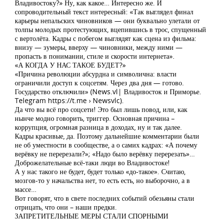
Владивостоку?» Ну, как какое… Интересно же. И
сопроводительный текст интересный: «Так выглядел финал
карьеры непальских чиновников — они буквально улетали от
толпы молодых протестующих, вцепившись в трос, спущенный
с вертолёта. Кадры с побегом выглядят как сцена из фильма:
внизу — зумеры, вверху — чиновники, между ними —
пропасть в понимании, стиле и скорости интернета».
«А КОГДА У НАС ТАКОЕ БУДЕТ?»
«Причина революции абсурдна и символична: власти
ограничили доступ к соцсетям. Через два дня — готово.
Государство отключили» (News.vl| Владивосток и Приморье.
Telegram https://t.me › Newsvlc).
Да что вы всё про соцсети! Это был лишь повод, или, как
нынче модно говорить, триггер. Основная причина –
коррупция, огромная разница в доходах, ну и так далее.
Кадры красивые, да. Поэтому дальнейшие комментарии были
не об уместности в сообществе, а о самих кадрах: «А почему
верёвку не перерезали?»; «Надо было верёвку перерезать»…
Доброжелательные всё-таки люди во Владивостоке!
А у нас такого не будет, будет только «до-такое». Считаю,
мозгов-то у начальства нет, то есть есть, но выборочно, а в
массе…
Вот говорят, что в свете последних событий обезьяны стали
отрицать, что они – наши предки.
ЗАПРЕТИТЕЛЬНЫЕ МЕРЫ СТАЛИ СПОРНЫМИ