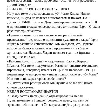
всего пострелять – авось проблема исчезнет! Или рассосётся.
Дикий Запад, чо…
ПРИДАНИЕ СВЯТОСТИ ОБРАЗУ КИРКА
Но у нас тоже отреагировали на убийство Кирка! Никто,
конечно, никуда не являлся с пистолетом и ножом. Но…
Директор РФПИ Кирилл Дмитриев провел переговоры с РПЦ
о признании вклада консервативного активиста Чарли Кирка в
развитие христианства.
«Провели очень позитивные переговоры с Русской
православной церковью о признании духовного вклада Чарли
Кирка в развитие христианства. Мы ожидаем, что Церковь
вскоре опубликует статью о его продвижении на благо
христианства. Наследие Чарли не знает границ» (цитата по
rg.ru), – заявил он.
«Канонизируют что ли?» – недоумевает блогер Кирилл
Шулика. Мы тоже недоумеваем. Какое отношение американец
(протестант, наверное) имеет к РПЦ? Или наоборот – РПЦ к
американцу, о котором мы узнали только после его убийства?
Или это наша характерная особенность?
Ай, пусть сами разбираются! Мы лучше о более понятном
случае расскажем.
НЕПАЛ ВОССТАНАВЛИВАЕТСЯ
А Владивосток неожиданно отреагировал на Непал.
Ну вы помните: в Непале произошло нечто, названное
«революцией поколения Z», когда молодёжь разгромила