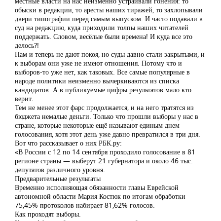
местные власти на нас неизменно устраивали гонения: то
обыски в редакции, то аресты наших тиражей, то захлопывали
двери типографии перед самым выпуском. И часто подавали в
суд на редакцию, куда приходили толпы наших читателей
поддержать. Словом, весёлые были времена! И куда все это
делось?!
Нам и теперь не дают покоя, но суды давно стали закрытыми, и
к выборам они уже не имеют отношения. Потому что и
выборов-то уже нет, как таковых. Все самые популярные в
народе политики неизменно вычеркиваются из списка
кандидатов. А в публикуемые цифры результатов мало кто
верит.
Тем не менее этот фарс продолжается, и на него тратятся из
бюджета немалые деньги. Только что прошли выборы у нас в
стране, которые некоторые ещё называют единым днем
голосования, хотя этот день уже давно превратился в три дня.
Вот что рассказывает о них РБК.ру:
«В России с 12 по 14 сентября проходило голосование в 81
регионе страны — выберут 21 губернатора и около 46 тыс.
депутатов различного уровня.
Предварительные результаты
Временно исполняющая обязанности главы Еврейской
автономной области Мария Костюк по итогам обработки
75,45% протоколов набирает 81,62% голосов.
Как проходят выборы.