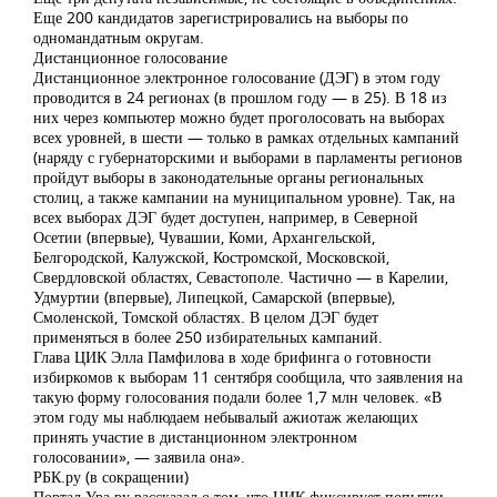
Еще 200 кандидатов зарегистрировались на выборы по
одномандатным округам.
Дистанционное голосование
Дистанционное электронное голосование (ДЭГ) в этом году
проводится в 24 регионах (в прошлом году — в 25). В 18 из
них через компьютер можно будет проголосовать на выборах
всех уровней, в шести — только в рамках отдельных кампаний
(наряду с губернаторскими и выборами в парламенты регионов
пройдут выборы в законодательные органы региональных
столиц, а также кампании на муниципальном уровне). Так, на
всех выборах ДЭГ будет доступен, например, в Северной
Осетии (впервые), Чувашии, Коми, Архангельской,
Белгородской, Калужской, Костромской, Московской,
Свердловской областях, Севастополе. Частично — в Карелии,
Удмуртии (впервые), Липецкой, Самарской (впервые),
Смоленской, Томской областях. В целом ДЭГ будет
применяться в более 250 избирательных кампаний.
Глава ЦИК Элла Памфилова в ходе брифинга о готовности
избиркомов к выборам 11 сентября сообщила, что заявления на
такую форму голосования подали более 1,7 млн человек. «В
этом году мы наблюдаем небывалый ажиотаж желающих
принять участие в дистанционном электронном
голосовании», — заявила она».
РБК.ру (в сокращении)
Портал Ура.ру рассказал о том, что ЦИК фиксирует попытки