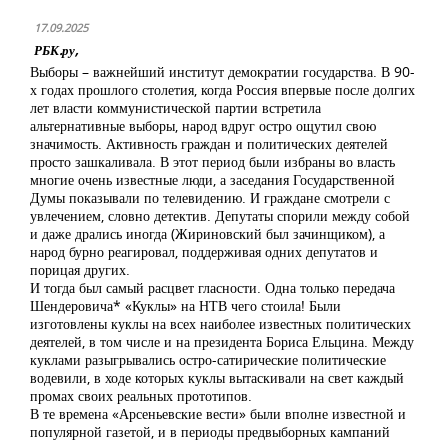
17.09.2025
РБК.ру,
Выборы – важнейший институт демократии государства. В 90-
х годах прошлого столетия, когда Россия впервые после долгих
лет власти коммунистической партии встретила
альтернативные выборы, народ вдруг остро ощутил свою
значимость. Активность граждан и политических деятелей
просто зашкаливала. В этот период были избраны во власть
многие очень известные люди, а заседания Государственной
Думы показывали по телевидению. И граждане смотрели с
увлечением, словно детектив. Депутаты спорили между собой
и даже дрались иногда (Жириновский был зачинщиком), а
народ бурно реагировал, поддерживая одних депутатов и
порицая других.
И тогда был самый расцвет гласности. Одна только передача
Шендеровича* «Куклы» на НТВ чего стоила! Были
изготовлены куклы на всех наиболее известных политических
деятелей, в том числе и на президента Бориса Ельцина. Между
куклами разыгрывались остро-сатирические политические
водевили, в ходе которых куклы вытаскивали на свет каждый
промах своих реальных прототипов.
В те времена «Арсеньевские вести» были вполне известной и
популярной газетой, и в периоды предвыборных кампаний