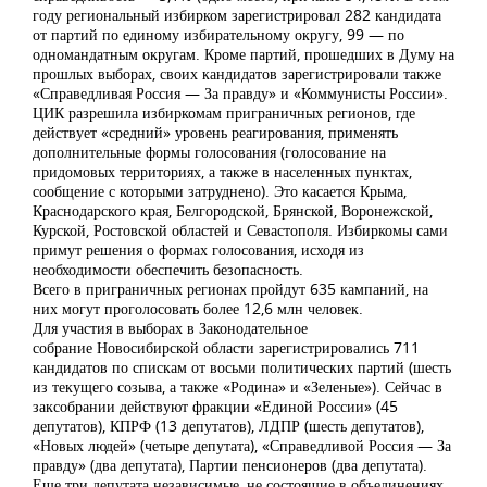
году региональный избирком зарегистрировал 282 кандидата
от партий по единому избирательному округу, 99 — по
одномандатным округам. Кроме партий, прошедших в Думу на
прошлых выборах, своих кандидатов зарегистрировали также
«Справедливая Россия — За правду» и «Коммунисты России».
ЦИК разрешила избиркомам приграничных регионов, где
действует «средний» уровень реагирования, применять
дополнительные формы голосования (голосование на
придомовых территориях, а также в населенных пунктах,
сообщение с которыми затруднено). Это касается Крыма,
Краснодарского края, Белгородской, Брянской, Воронежской,
Курской, Ростовской областей и Севастополя. Избиркомы сами
примут решения о формах голосования, исходя из
необходимости обеспечить безопасность.
Всего в приграничных регионах пройдут 635 кампаний, на
них могут проголосовать более 12,6 млн человек.
Для участия в выборах в Законодательное
собрание Новосибирской области зарегистрировались 711
кандидатов по спискам от восьми политических партий (шесть
из текущего созыва, а также «Родина» и «Зеленые»). Сейчас в
заксобрании действуют фракции «Единой России» (45
депутатов), КПРФ (13 депутатов), ЛДПР (шесть депутатов),
«Новых людей» (четыре депутата), «Справедливой Россия — За
правду» (два депутата), Партии пенсионеров (два депутата).
Еще три депутата независимые, не состоящие в объединениях.