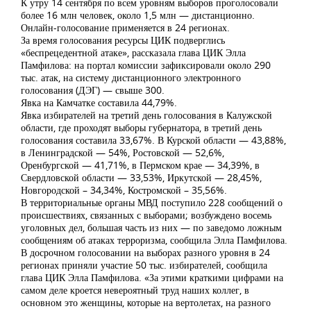
К утру 14 сентября по всем уровням выборов проголосовали
более 16 млн человек, около 1,5 млн — дистанционно.
Онлайн-голосование применяется в 24 регионах.
За время голосования ресурсы ЦИК подверглись
«беспрецедентной атаке», рассказала глава ЦИК Элла
Памфилова: на портал комиссии зафиксировали около 290
тыс. атак, на систему дистанционного электронного
голосования (ДЭГ) — свыше 300.
Явка на Камчатке составила 44,79%.
Явка избирателей на третий день голосования в Калужской
области, где проходят выборы губернатора, в третий день
голосования составила 33,67%. В Курской области — 43,88%,
в Ленинградской — 54%, Ростовской — 52,6%,
Оренбургской — 41,71%, в Пермском крае — 34,39%, в
Свердловской области — 33,53%, Иркутской — 28,45%,
Новгородской – 34,34%, Костромской – 35,56%.
В территориальные органы МВД поступило 228 сообщений о
происшествиях, связанных с выборами; возбуждено восемь
уголовных дел, большая часть из них — по заведомо ложным
сообщениям об атаках терроризма, сообщила Элла Памфилова.
В досрочном голосовании на выборах разного уровня в 24
регионах приняли участие 50 тыс. избирателей, сообщила
глава ЦИК Элла Памфилова. «За этими краткими цифрами на
самом деле кроется невероятный труд наших коллег, в
основном это женщины, которые на вертолетах, на разного