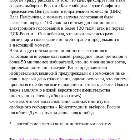
сорвать выборы в России:«Как сообщила в ходе брифинга
председатель Центральной избирательной комиссии (ЦИК)
Элла Памфилова, с момента запуска голосования было
выявлено порядка 100 атак на систему дистанционного
электронного голосования и более 130 тысяч атак на портал
ЦИК России... Она добавила, что атаки начались сразу
после старта голосования по всей стране и продолжаются
в настоящий момент.
В этом году система дистанционного электронного
голосования впервые охватывает рекордное число регионов и
более 50 миллионов избирателей, что, по мнению экспертов,
привлекло внимание хакеров. Ранее представители
избирательных комиссий предупреждали о возможном пике
атак в первый день голосования, однако отмечали, что система
прошла все необходимые испытания и готова к работе. Власти
также заявлялм о низкой вероятности вмешательства
иностранных спецслужб» (ura.news).
Считаю, что без восстановления главных институтов
свободного государства – Конституции и выборов, Россия
погибнет. Думаю, нужна лишь воля к победе.
* – российские власти считают иностранным агентом.
Теги:
Выборы
,
Гласность
,
Суды
,
Шендерович
,
Кандидаты
,
Фарс
,
"Куклы"