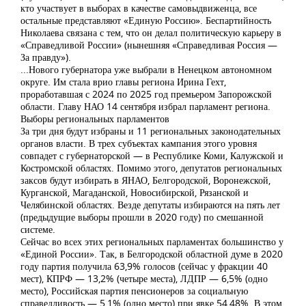
кто участвует в выборах в качестве самовыдвиженца, все
остальные представляют «Единую Россию». Беспартийность
Николаева связана с тем, что он делал политическую карьеру в
«Справедливой России» (нынешняя «Справедливая Россия —
За правду»).
...Нового губернатора уже выбрали в Ненецком автономном
округе. Им стала врио главы региона Ирина Гехт,
проработавшая с 2024 по 2025 год премьером Запорожской
области. Главу НАО 14 сентября избрал парламент региона.
Выборы региональных парламентов
За три дня будут избраны и 11 региональных законодательных
органов власти. В трех субъектах кампания этого уровня
совпадет с губернаторской — в Республике Коми, Калужской и
Костромской областях. Помимо этого, депутатов региональных
заксов будут избирать в ЯНАО, Белгородской, Воронежской,
Курганской, Магаданской, Новосибирской, Рязанской и
Челябинской областях. Везде депутаты избираются на пять лет
(предыдущие выборы прошли в 2020 году) по смешанной
системе.
Сейчас во всех этих региональных парламентах большинство у
«Единой России». Так, в Белгородской областной думе в 2020
году партия получила 63,9% голосов (сейчас у фракции 40
мест), КПРФ — 13,2% (четыре места), ЛДПР — 6,5% (одно
место), Российская партия пенсионеров за социальную
справедливость — 5,1% (одно место) при явке 54,48%. В этом