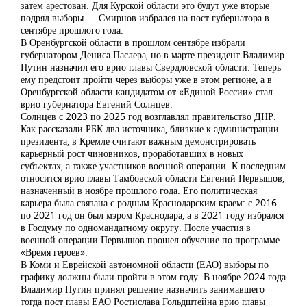
затем арестован. Для Курской области это будут уже вторые
подряд выборы — Смирнов избрался на пост губернатора в
сентябре прошлого года.
В Оренбургской области в прошлом сентябре избрали
губернатором Дениса Паслера, но в марте президент Владимир
Путин назначил его врио главы Свердловской области. Теперь
ему предстоит пройти через выборы уже в этом регионе, а в
Оренбургской области кандидатом от «Единой России» стал
врио губернатора Евгений Солнцев.
Солнцев с 2023 по 2025 год возглавлял правительство ДНР.
Как рассказали РБК два источника, близкие к администрации
президента, в Кремле считают важным демонстрировать
карьерный рост чиновников, проработавших в новых
субъектах, а также участников военной операции. К последним
относится врио главы Тамбовской области Евгений Первышов,
назначенный в ноябре прошлого года. Его политическая
карьера была связана с родным Краснодарским краем: с 2016
по 2021 год он был мэром Краснодара, а в 2021 году избрался
в Госдуму по одномандатному округу. После участия в
военной операции Первышов прошел обучение по программе
«Время героев».
В Коми и Еврейской автономной области (ЕАО) выборы по
графику должны были пройти в этом году. В ноябре 2024 года
Владимир Путин принял решение назначить занимавшего
тогда пост главы ЕАО Ростислава Гольдштейна врио главы