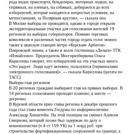
рода видах транспорта, бульдозерах, моторных лодках, на
упряжках, на оленьих, на собачьих, добираются до всех
избирателей, которые находятся в непростых условиях, на
метеостанциях, за Полярным кругом», — сказала она.
В Москве выборы не проводятся, однако в городе открыли
экстерриториальные участки для голосования жителей 19
регионов на выборах губернаторов. Помимо торговых
комплексов в различных частях города отдать голос можно
также в аванзале станции метро «Курская» Арбатско-
Покровской линии, а также в холле гостиницы «Дельта» ТГК
«Измайлово». Председатель Мосгоризбиркома Ольга
Кириллова говорит, что избирателей на эти участках много.
«Это радует. Люди идут активно, пользуются [терминалами
электронного голосования]», — сказала Кириллова (цитата по
ТАСС).
Выборы глав регионов
В 20 регионах граждане выбирают глав на прямых выборах. В
14 регионах голосование проходит планово, в шести —
досрочно.
В Курской области врио главы региона в декабре прошлого
года стал глава комитета Госдумы по информполитике
Александр Хинштейн. На этой позиции он сменил Алексея
Смирнова, который позже был задержан по делу о
мошенничестве (ч.4 ст.159 УК) на 1 млрд руб. при
строительстве фортификационных сооружений на границе, а