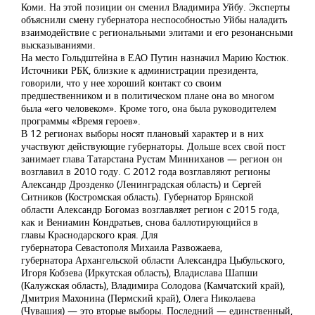
Коми. На этой позиции он сменил Владимира Уйбу. Эксперты
объяснили смену губернатора неспособностью Уйбы наладить
взаимодействие с региональными элитами и его резонансными
высказываниями.
На место Гольдштейна в ЕАО Путин назначил Марию Костюк.
Источники РБК, близкие к администрации президента,
говорили, что у нее хороший контакт со своим
предшественником и в политическом плане она во многом
была «его человеком». Кроме того, она была руководителем
программы «Время героев».
В 12 регионах выборы носят плановый характер и в них
участвуют действующие губернаторы. Дольше всех свой пост
занимает глава Татарстана Рустам Минниханов — регион он
возглавил в 2010 году. С 2012 года возглавляют регионы
Александр Дрозденко (Ленинградская область) и Сергей
Ситников (Костромская область). Губернатор Брянской
области Александр Богомаз возглавляет регион с 2015 года,
как и Вениамин Кондратьев, снова баллотирующийся в
главы Краснодарского края. Для
губернатора Севастополя Михаила Развожаева,
губернатора Архангельской области Александра Цыбульского,
Игоря Кобзева (Иркутская область), Владислава Шапши
(Калужская область), Владимира Солодова (Камчатский край),
Дмитрия Махонина (Пермский край), Олега Николаева
(Чувашия) — это вторые выборы. Последний — единственный,