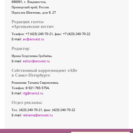
690091
, г.
Владивосток
,
Приморский край
,
Россия
.
Переулок Шевченко
, дом 9, 27
Редакция газеты
«
Арсеньевские вести
»:
Телефон:
+7 (423) 240-70-21
, факс:
+7 (423) 240-70-22
E-mail:
av@arsvest.ru
Редактор:
Ирина Георгиевна Гребнёва,
E-mail:
editor@arsvest.ru
Собственный корреспондент «АВ»
в Санкт-Петербурге:
Романенко Татьяна Гаврииловна,
Телефон: 8-921-765-5754,
E-mail:
rtg@narod.ru
Отдел рекламы:
Тел.: (423) 240-70-21, факс: (423) 240-70-22
E-mail:
reklama@arsvest.ru