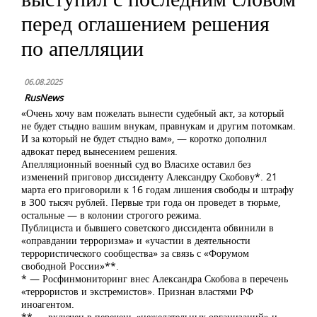
перед оглашением решения
по апелляции
06.08.2025
RusNews
«Очень хочу вам пожелать вынести судебный акт, за который
не будет стыдно вашим внукам, правнукам и другим потомкам.
И за который не будет стыдно вам», — коротко дополнил
адвокат перед вынесением решения.
Апелляционный военный суд во Власихе оставил без
изменений приговор диссиденту Александру Скобову*. 21
марта его приговорили к 16 годам лишения свободы и штрафу
в 300 тысяч рублей. Первые три года он проведет в тюрьме,
остальные — в колонии строгого режима.
Публициста и бывшего советского диссидента обвинили в
«оправдании терроризма» и «участии в деятельности
террористического сообщества» за связь с «Форумом
свободной России»**.
* — Росфинмониторинг внес Александра Скобова в перечень
«террористов и экстремистов». Признан властями РФ
иноагентом.
** — включен в перечень «нежелательных организаций» и