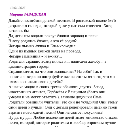
10.01.2025
Марина ЗАВАДСКАЯ
Давайте посмеёмся детской песенке. В ростовской школе №75
разразился скандал, который даже у нас стал известен. Хотя,
казалось бы…
Да, дети там водили вокруг ёлочки хоровод и пели:
В лесу родилась ёлочка, а кто её родил?
Четыре пьяных ёжика и Гена-крокодил!
Один из пьяных ёжиков залез на провода,
Четыре замыкания – и ёжику...
Родители страшно возмутились и… написали жалобу… в
администрацию города.
Спрашивается, на что они жаловались? На себя? Так и
написали: «срочно оштрафуйте нас на сто тысяч за то, что мы
плохо воспитали своих детей»?
А нынче модно в своих грехах обвинять других. Запад,
иностранных агентов, Горбачёва с Ельциным (благо они
умерли и не могут ответить!), влияние дядюшки Сэма…
Родители обвинили учителей: это они не уследили! Они этому
сами детей научили! Они с детьми репетировали именно такой
вариант новогодней песни! Они на святое покусились!
Ну да, ну да… Любое поколение детей знает множество стихов,
песен, историй, которые родителям и вообще взрослым лучше