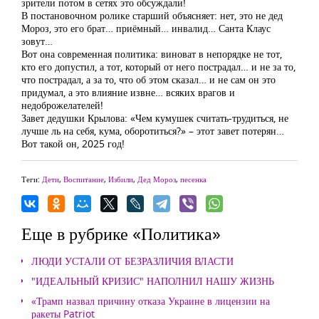
зрители потом в сетях это обсуждали!
В постановочном ролике старший объясняет: нет, это не дед
Мороз, это его брат… приёмный… инвалид… Санта Клаус
зовут…
Вот она современная политика: виноват в непорядке не тот,
кто его допустил, а тот, который от него пострадал… и не за то,
что пострадал, а за то, что об этом сказал… и не сам он это
придумал, а это влияние извне… всяких врагов и
недоброжелателей!
Завет дедушки Крылова: «Чем кумушек считать-трудиться, не
лучше ль на себя, кума, оборотиться?» – этот завет потерян…
Вот такой он, 2025 год!
Теги:
Дети
,
Воспитание
,
Избили
,
Дед Мороз
,
песенка
Еще в рубрике «Политика»
ЛЮДИ УСТАЛИ ОТ БЕЗРАЗЛИЧИЯ ВЛАСТИ
"ИДЕАЛЬНЫЙ КРИЗИС" НАПОЛНИЛ НАШУ ЖИЗНЬ
«Трамп назвал причину отказа Украине в лицензии на
ракеты Patriot