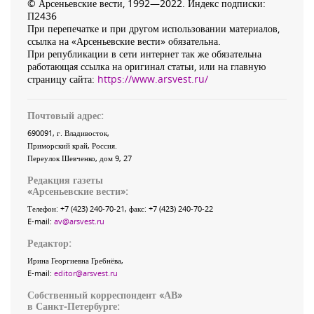
© Арсеньевские вести, 1992—2022. Индекс подписки:
П2436
При перепечатке и при другом использовании материалов,
ссылка на «Арсеньевские вести» обязательна.
При републикации в сети интернет так же обязательна
работающая ссылка на оригинал статьи, или на главную
страницу сайта:
https://www.arsvest.ru/
Почтовый адрес:
690091
, г.
Владивосток
,
Приморский край
,
Россия
.
Переулок Шевченко
, дом 9, 27
Редакция газеты
«
Арсеньевские вести
»:
Телефон:
+7 (423) 240-70-21
, факс:
+7 (423) 240-70-22
E-mail:
av@arsvest.ru
Редактор:
Ирина Георгиевна Гребнёва,
E-mail:
editor@arsvest.ru
Собственный корреспондент «АВ»
в Санкт-Петербурге: