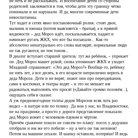
не петь и не рассказывать. И воспитание детей со стороны
родителей заключается в том, чтобы дети эту границу чётко
понимали и не нарушали. И да, многие современные дети
невоспитанны.
Тут ходит в сетях явно постановочный ролик: стоят двое,
мальчик и юноша (потом выясняется – братья), а в прямой
видимости – дед Мороз идёт, поскальзывается, падает и
начинает ругать ЖКХ, что вот бы посыпали… Как-то
абсолютно ненатурально его слова выглядят, нормальные люди
не так ругаются, не тем тоном…
В диалог вступает старший зритель: тут же ребёнок, – упрекает
он. Дед Мороз машет рукой, снова упоминает ЖКХ и уходит.
Младший спрашивает: «Это дед Мороз?» Вообще-то, ребёнку
не пять лет, а все десять, в его возрасте неприлично верить в
деда Мороза. Дети и не верят, знают они про переодевания,
сами в костюмах, в театры ходят – и это не мешает им
радоваться, выполнять что просят («Давайте громко позовём…),
ощущать себя в сказке.
А уж предновогодние толпы дедов Морозов всяк хоть раз
видел – в натуре или по телику. Да вон у нас, во Владивостоке,
не на празднике, а просто у дороги представление показали:
дед Мороз воюет с человеком-пауком и чёртом.
Причём сражение пошло не совсем по плану: посох у дедушки
отобрали и им же его побили – ну а чего он так неловок!
Потом на машине уехали. И шапку оставили, потеряхи! И ведь