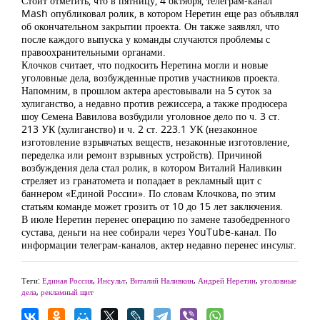
Стоит отметить, что в пятницу, 4 октября, телеграм-канал
Mash опубликовал ролик, в котором Неретин еще раз объявлял
об окончательном закрытии проекта. Он также заявлял, что
после каждого выпуска у команды случаются проблемы с
правоохранительными органами.
Клочков считает, что подкосить Неретина могли и новые
уголовные дела, возбужденные против участников проекта.
Напомним, в прошлом актера арестовывали на 5 суток за
хулиганство, а недавно против режиссера, а также продюсера
шоу Семена Вавилова возбудили уголовное дело по ч. 3 ст.
213 УК (хулиганство) и ч. 2 ст. 223.1 УК (незаконное
изготовление взрывчатых веществ, незаконные изготовление,
переделка или ремонт взрывных устройств). Причиной
возбуждения дела стал ролик, в котором Виталий Наливкин
стреляет из гранатомета и попадает в рекламный щит с
баннером «Единой России». По словам Клочкова, по этим
статьям команде может грозить от 10 до 15 лет заключения.
В июле Неретин перенес операцию по замене тазобедренного
сустава, деньги на нее собирали через YouTube-канал. По
информации телеграм-каналов, актер недавно перенес инсульт.
Теги:
Единая Россия
,
Инсульт
,
Виталий Наливкин
,
Андрей Неретин
,
уголовные
дела
,
рекламный щит