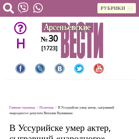
РУБРИКИ
30
№
H
[1723]
Главная страница
Политика
В Уссурийске умер актер, сыгравший
«народного» депутата Виталия Наливкина
В Уссурийске умер актер,
сыгравший «народного»