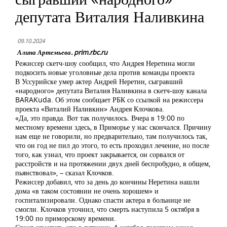
депутата Виталия Наливкина
09.10.2024
Алина Артемьева. prim.rbc.ru
Режиссер скетч-шоу сообщил, что Андрея Неретина могли
подкосить новые уголовные дела против команды проекта
В Уссурийске умер актер Андрей Неретин, сыгравший
«народного» депутата Виталия Наливкина в скетч-шоу канала
BARAKuda. Об этом сообщает РБК со ссылкой на режиссера
проекта «Виталий Наливкин» Андрея Клочкова.
«Да, это правда. Вот так получилось. Вчера в 19:00 по
местному времени здесь, в Приморье у нас скончался. Причину
нам еще не говорили, но предварительно, там получилось так,
что он год не пил до этого, то есть проходил лечение, но после
того, как узнал, что проект закрывается, он сорвался от
расстройств и на протяжении двух дней беспробудно, в общем,
пьянствовал», – сказал Клочков.
Режиссер добавил, что за день до кончины Неретина нашли
дома «в таком состоянии не очень хорошем» и
госпитализировали. Однако спасти актера в больнице не
смогли. Клочков уточнил, что смерть наступила 5 октября в
19:00 по приморскому времени.