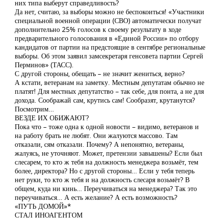
них типа выберут справедливость?
Да нет, считаю, за выборы можно не беспокоиться! «Участники
специальной военной операции (СВО) автоматически получат
дополнительно 25% голосов к своему результату в ходе
предварительного голосования в «Единой России» по отбору
кандидатов от партии на предстоящие в сентябре региональные
выборы. Об этом заявил замсекретаря генсовета партии Сергей
Перминов» (ТАСС).
С другой стороны, обещать – не значит жениться, верно?
А кстати, ветеранам на заметку. Местным депутатам обычно не
платят! Для местных депутатство – так себе, для понта, а не для
дохода. Соображай сам, крутись сам! Сообразят, крутанутся?
Посмотрим…
ВЕЗДЕ ИХ ОБИЖАЮТ?
Пока что – тоже одна к одной новости – видимо, ветеранов и
на работу брать не любят. Они жалуются массово. Там
отказали, сям отказали. Почему? А непонятно, ветераны,
жалуясь, не уточняют. Может, претензии завышены? Если был
слесарем, то кто ж тебя на должность менеджера возьмёт, тем
более, директора? Но с другой стороны… Если у тебя теперь
нет руки, то кто ж тебя и на должность слесаря возьмёт? В
общем, куда ни кинь… Переучиваться на менеджера? Так это
переучиваться… А есть желание? А есть возможность?
«ПУТЬ ДОМОЙ»*
СТАЛ ИНОАГЕНТОМ