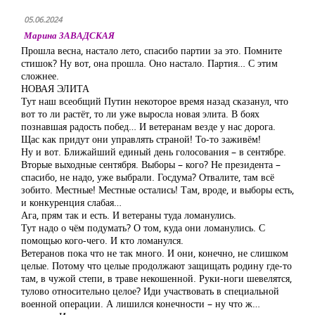
05.06.2024
Марина ЗАВАДСКАЯ
Прошла весна, настало лето, спасибо партии за это. Помните
стишок? Ну вот, она прошла. Оно настало. Партия… С этим
сложнее.
НОВАЯ ЭЛИТА
Тут наш всеобщий Путин некоторое время назад сказанул, что
вот то ли растёт, то ли уже выросла новая элита. В боях
познавшая радость побед… И ветеранам везде у нас дорога.
Щас как придут они управлять страной! То-то заживём!
Ну и вот. Ближайший единый день голосования – в сентябре.
Вторые выходные сентября. Выборы – кого? Не президента –
спасибо, не надо, уже выбрали. Госдума? Отвалите, там всё
зобито. Местные! Местные остались! Там, вроде, и выборы есть,
и конкуренция слабая…
Ага, прям так и есть. И ветераны туда ломанулись.
Тут надо о чём подумать? О том, куда они ломанулись. С
помощью кого-чего. И кто ломанулся.
Ветеранов пока что не так много. И они, конечно, не слишком
целые. Потому что целые продолжают защищать родину где-то
там, в чужой степи, в траве некошенной. Руки-ноги шевелятся,
тулово относительно целое? Иди участвовать в специальной
военной операции. А лишился конечности – ну что ж…