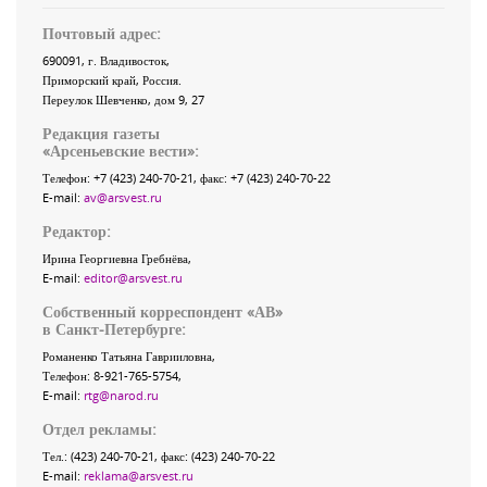
Почтовый адрес:
690091
, г.
Владивосток
,
Приморский край
,
Россия
.
Переулок Шевченко
, дом 9, 27
Редакция газеты
«
Арсеньевские вести
»:
Телефон:
+7 (423) 240-70-21
, факс:
+7 (423) 240-70-22
E-mail:
av@arsvest.ru
Редактор:
Ирина Георгиевна Гребнёва,
E-mail:
editor@arsvest.ru
Собственный корреспондент «АВ»
в Санкт-Петербурге:
Романенко Татьяна Гаврииловна,
Телефон: 8-921-765-5754,
E-mail:
rtg@narod.ru
Отдел рекламы:
Тел.: (423) 240-70-21, факс: (423) 240-70-22
E-mail:
reklama@arsvest.ru