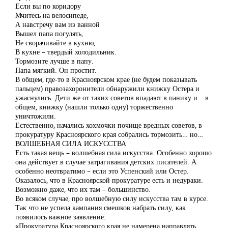
Если вы по коридору
Мчитесь на велосипеде,
А навстречу вам из ванной
Вышел папа погулять,
Не сворачивайте в кухню,
В кухне – твердый холодильник.
Тормозите лучше в папу.
Папа мягкий. Он простит.
В общем, где-то в Красноярском крае (не будем показывать
пальцем) правозахоронители обнаружили книжку Остера и
ужаснулись. Дети же от таких советов впадают в панику и… в
общем, книжку (нашли только одну) торжественно
уничтожили.
Естественно, начались хохмочки почище вредных советов, в
прокуратуру Красноярского края собрались тормозить… но…
ВОЛШЕБНАЯ СИЛА ИСКУССТВА
Есть такая вещь – волшебная сила искусства. Особенно хорошо
она действует в случае затрагивания детских писателей. А
особенно неотвратимо – если это Успенский или Остер.
Оказалось, что в Красноярской прокуратуре есть и недураки.
Возможно даже, что их там – большинство.
Во всяком случае, про волшебную силу искусства там в курсе.
Так что не успела кампания смешков набрать силу, как
появилось важное заявление:
«Прокуратура Красноярского края не намерена направлять