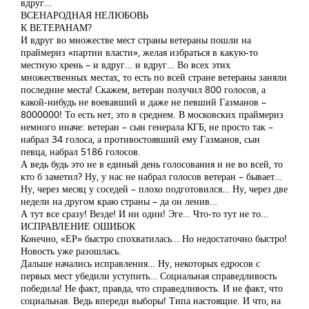
вдруг…
ВСЕНАРОДНАЯ НЕЛЮБОВЬ
К ВЕТЕРАНАМ?
И вдруг во множестве мест страны ветераны пошли на
праймериз «партии власти», желая избраться в какую-то
местную хрень – и вдруг… и вдруг… Во всех этих
множественных местах, то есть по всей стране ветераны заняли
последние места! Скажем, ветеран получил 800 голосов, а
какой-нибудь не воевавший и даже не певший Газманов –
8000000! То есть нет, это в среднем. В московских праймериз
немного иначе: ветеран – сын генерала КГБ, не просто так –
набрал 34 голоса, а противостоявший ему Газманов, сын
певца, набрал 5186 голосов.
А ведь будь это не в единый день голосования и не во всей, то
кто б заметил? Ну, у нас не набрал голосов ветеран – бывает…
Ну, через месяц у соседей – плохо подготовился… Ну, через две
недели на другом краю страны – да он ленив…
А тут все сразу! Везде! И ни один! Эге… Что-то тут не то…
ИСПРАВЛЕНИЕ ОШИБОК
Конечно, «ЕР» быстро спохватилась… Но недостаточно быстро!
Новость уже разошлась.
Дальше начались исправления… Ну, некоторых едросов с
первых мест убедили уступить… Социальная справедливость
победила! Не факт, правда, что справедливость. И не факт, что
социальная. Ведь впереди выборы! Типа настоящие. И что, на