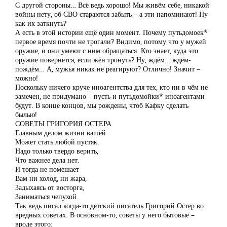
С другой стороны… Всё ведь хорошо! Мы живём себе, никакой
войны нету, об СВО стараются забыть – а эти напоминают! Ну
как их заткнуть?
А есть в этой истории ещё один момент. Почему путьдомоек*
первое время почти не трогали? Видимо, потому что у мужей
оружие, и они умеют с ним обращаться. Кто знает, куда это
оружие повернётся, если жён тронуть? Ну, ждём… ждём-
пождём… А, мужья никак не реагируют? Отлично! Значит –
можно!
Поскольку ничего круче иноагентства для тех, кто ни в чём не
замечен, не придумано – пусть и путьдомойки* иноагентами
будут. В конце концов, мы рождены, чтоб Кафку сделать
былью!
СОВЕТЫ ГРИГОРИЯ ОСТЕРА
Главным делом жизни вашей
Может стать любой пустяк.
Надо только твердо верить,
Что важнее дела нет.
И тогда не помешает
Вам ни холод, ни жара,
Задыхаясь от восторга,
Заниматься чепухой.
Так ведь писал когда-то детский писатель Григорий Остер во
вредных советах. В основном-то, советы у него бытовые –
вроде этого: