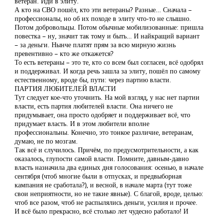
ветеран. Иди в элиту.
А кто на СВО пошёл, кто эти ветераны? Разные… Сначала –
профессионалы, но об их походе в элиту что-то не слышно.
Потом добровольцы. Потом обычные мобилизованные: пришла
повестка – ну, значит так тому и быть… И найкращий вариант
– за деньги. Нынче платят прям за всю мирную жизнь
превентивно – кто же откажется?
То есть ветераны – это те, кто со всем был согласен, всё одобрял
и поддерживал. И когда речь зашла за элиту, пошёл по самому
естественному, вроде бы, пути: через партию власти.
ПАРТИЯ ЛЮБИТЕЛЕЙ ВЛАСТИ
Тут следует кое-что уточнить. На мой взгляд, у нас нет партии
власти, есть партия любителей власти. Она ничего не
придумывает, она просто одобряет и поддерживает всё, что
придумает власть. И в этом любители вполне
профессиональны. Конечно, это тонкое различие, ветеранам,
думаю, не по мозгам.
Так всё и случилось. Причём, по предусмотрительности, а как
оказалось, глупости самой власти. Помните, давным-давно
власть назначила два единых дня голосования: осенью, в начале
сентября (чтоб многие были в отпусках, и предвыборная
кампания не сработала?), и весной, в начале марта (тут тоже
свои неприятности, но не такие явные). С благой, вроде, целью:
чтоб все разом, чтоб не распылялись деньги, усилия и прочее.
И всё было прекрасно, всё столько лет чудесно работало! И