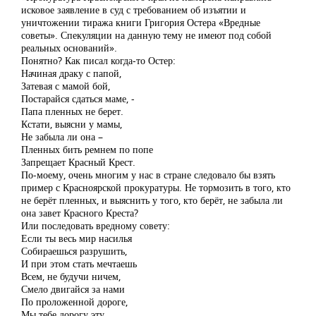
исковое заявление в суд с требованием об изъятии и
уничтожении тиража книги Григория Остера «Вредные
советы». Спекуляции на данную тему не имеют под собой
реальных оснований».
Понятно? Как писал когда-то Остер:
Начиная драку с папой,
Затевая с мамой бой,
Постарайся сдаться маме, -
Папа пленных не берет.
Кстати, выясни у мамы,
Не забыла ли она –
Пленных бить ремнем по попе
Запрещает Красный Крест.
По-моему, очень многим у нас в стране следовало бы взять
пример с Красноярской прокуратуры. Не тормозить в того, кто
не берёт пленных, и выяснить у того, кто берёт, не забыла ли
она завет Красного Креста?
Или последовать вредному совету:
Если ты весь мир насилья
Собираешься разрушить,
И при этом стать мечтаешь
Всем, не будучи ничем,
Смело двигайся за нами
По проложенной дороге,
Мы тебе дорогу эту