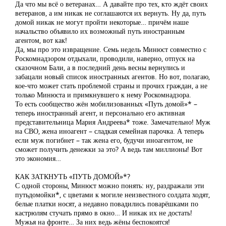
Да что мы всё о ветеранах… А давайте про тех, кто ждёт своих
ветеранов, а им никак не соглашаются их вернуть. Ну да, путь
домой никак не могут пройти некоторые… причём наше
начальство объявило их возможный путь иностранным
агентом, вот как!
Да, мы про это извращение. Семь недель Минюст совместно с
Роскомнадзором отдыхали, проводили, наверно, отпуск на
сказочном Бали, а в последний день весны вернулись и
забацали новый список иностранных агентов. Но вот, полагаю,
кое-что может стать проблемой страны и прочих граждан, а не
только Минюста и примкнувшего к нему Роскомнадзора.
То есть сообщество жён мобилизованных «Путь домой»* –
теперь иностранный агент, и персонально его активная
представительница Мария Андреева* тоже. Замечательно! Муж
на СВО, жена иноагент – сладкая семейная парочка. А теперь
если муж погибнет – так жена его, будучи иноагентом, не
сможет получить денежки за это? А ведь там миллионы! Вот
это экономия…
КАК ЗАТКНУТЬ «ПУТЬ ДОМОЙ»*?
С одной стороны, Минюст можно понять: ну, раздражали эти
путьдомойки*, с цветами к могиле неизвестного солдата ходят,
белые платки носят, а недавно повадились поварёшками по
кастрюлям стучать прямо в окно… И никак их не достать!
Мужья на фронте… За них ведь жёны беспокоятся!