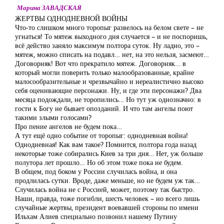
Марина ЗАВАДСКАЯ
ЖЕРТВЫ ОДНОДНЕВНОЙ ВОЙНЫ
Что-то слишком много торопыг развелось на белом свете – не
угнаться! То мятеж выходного дня случается – и не поспоришь,
всё действо заняло максимум полтора суток. Ну ладно, это –
мятеж, можно списать на подавл… нет, на это нельзя, засмеют…
Договорняк! Вот что прекратило мятеж. Договорняк… в
который могли поверить только малообразованные, крайне
малосообразительные и чрезвычайно и нереалистично высоко
себя оценивающие персонажи. Ну, и где эти персонажи? Два
месяца подождали, не торопились… Но тут уж однозначно: в
гости к Богу не бывает опозданий. И что там ангелы поют
такими злыми голосами?
Про пение ангелов не будем пока…
А тут ещё одно событие от торопыг: однодневная война!
Однодневная! Как вам такое? Помнится, полтора года назад
некоторые тоже собирались Киев за три дня… Нет, уж больше
полутора лет прошло… Но об этом тоже пока не будем.
В общем, под боком у России случилась война, и она
продлилась сутки. Вроде, даже меньше, но не будем уж так…
Случилась война не с Россией, может, поэтому так быстро.
Наши, правда, тоже погибли, шесть человек – но всего лишь
случайные жертвы, президент воевавшей стороны по имени
Ильхам Алиев специально позвонил нашему Путину