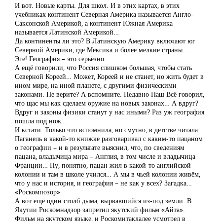
И вот. Новые карты. Для школ. И в этих картах, в этих
учебниках континент Северная Америка называется Англо-
Саксонской Америкой, а континент Южная Америка
называется Латинской Америкой…
Да континенты ли это? В Латинскую Америку включают юг
Северной Америки, где Мексика и более мелкие страны…
Эге! География – это серьёзно.
А ещё говорили, что Россия слишком большая, чтобы стать
Северной Кореей… Может, Кореей и не станет, но жить будет в
ином мире, на иной планете, с другими физическими
законами. Не верите? А вспомните. Недавно Наш Всё говорил,
что щас мы как сделаем оружие на новых законах… А вдруг?
Вдруг и законы физики станут у нас иными? Раз уж география
пошла под нож…
И кстати. Только что вспомнила, но смутно, в детстве читала.
Паганель в какой-то книжке разговаривал с каким-то пацаном
о географии – и в результате выяснил, что, по сведениям
пацана, владычица мира – Англия, в том числе и владычица
Франции… Ну, понятно, пацан жил в какой-то английской
колонии и там в школе учился… А мы в чьей колонии живём,
что у нас и история, и география – не как у всех? Загадка…
«Роскомпозор»
А вот ещё один столб дыма, вырвавшийся из-под земли. В
Якутии Роскомнадзор запретил якутский фильм «Айта».
Фильм на якутском языке, и Роскомитакдалее усмотрел в