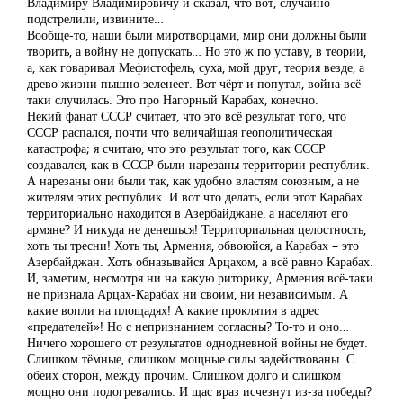
Владимиру Владимировичу и сказал, что вот, случайно
подстрелили, извините…
Вообще-то, наши были миротворцами, мир они должны были
творить, а войну не допускать… Но это ж по уставу, в теории,
а, как говаривал Мефистофель, суха, мой друг, теория везде, а
древо жизни пышно зеленеет. Вот чёрт и попутал, война всё-
таки случилась. Это про Нагорный Карабах, конечно.
Некий фанат СССР считает, что это всё результат того, что
СССР распался, почти что величайшая геополитическая
катастрофа; я считаю, что это результат того, как СССР
создавался, как в СССР были нарезаны территории республик.
А нарезаны они были так, как удобно властям союзным, а не
жителям этих республик. И вот что делать, если этот Карабах
территориально находится в Азербайджане, а населяют его
армяне? И никуда не денешься! Территориальная целостность,
хоть ты тресни! Хоть ты, Армения, обвоюйся, а Карабах – это
Азербайджан. Хоть обназывайся Арцахом, а всё равно Карабах.
И, заметим, несмотря ни на какую риторику, Армения всё-таки
не признала Арцах-Карабах ни своим, ни независимым. А
какие вопли на площадях! А какие проклятия в адрес
«предателей»! Но с непризнанием согласны? То-то и оно…
Ничего хорошего от результатов однодневной войны не будет.
Слишком тёмные, слишком мощные силы задействованы. С
обеих сторон, между прочим. Слишком долго и слишком
мощно они подогревались. И щас враз исчезнут из-за победы?