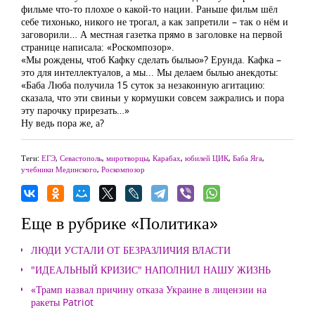
фильме что-то плохое о какой-то нации. Раньше фильм шёл
себе тихонько, никого не трогал, а как запретили – так о нём и
заговорили… А местная газетка прямо в заголовке на первой
странице написала: «Роскомпозор».
«Мы рождены, чтоб Кафку сделать былью»? Ерунда. Кафка –
это для интеллектуалов, а мы... Мы делаем былью анекдоты:
«Баба Люба получила 15 суток за незаконную агитацию:
сказала, что эти свиньи у кормушки совсем зажрались и пора
эту парочку прирезать…»
Ну ведь пора же, а?
Теги:
ЕГЭ
,
Севастополь
,
миротворцы
,
Карабах
,
юбилей ЦИК
,
Баба Яга
,
учебники Мединского
,
Роскомпозор
Еще в рубрике «Политика»
ЛЮДИ УСТАЛИ ОТ БЕЗРАЗЛИЧИЯ ВЛАСТИ
"ИДЕАЛЬНЫЙ КРИЗИС" НАПОЛНИЛ НАШУ ЖИЗНЬ
«Трамп назвал причину отказа Украине в лицензии на
ракеты Patriot