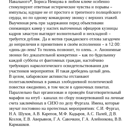
Навального*, Бориса Немцова в любом ключе особенно
стимулируют ответные истерические чувства и порывы –
импульсы, идущие не от простого и трепетного полицейского
сердца, но по одному командному звонку с верхних этажей.
Выученная речь при задержании перед объективами
снимающих камер у наспех выточенных офицеров кузницы
кадров зачастую выглядит волнительной и нескладной –
требуется дубляж. Да и мотив гражданского отлова загадочен
до неприличия и примитивен в своём исполнении – в 12.00:
«динь-ди-лень! То тюлень позвонит, то олень...». Анонимные
звонки без доказательной конкретики – как по будильнику
каждой субботы от фантомных граждан, настойчиво
требующих наркологического освидетельствования для
участников мероприятия. И такая дребедень целый день.
В целом, хабаровские активисты отстаивают
политзаключённых в рамках злободневной политической
повестки ежедневно, в том числе в одиночных пикетах.
Параллельно был организован и проведён благотворительный
марафон на ютуб - каналах по сбору пожертвований на личные
счета заключённых в СИЗО по делу Фургала. Имена, которые
звучат постоянно на протестных мероприятиях: С.И. Фургал,
Н.А. Шухов, А.В. Карепов, М.Ф. Кадыров, А.С. Палей, Д.В.
Козлов, Е.В. Аверьянов, Г.А. Савочкин, Г.А. Алейникова, В.В.
Кармашков.