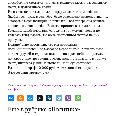
способом, не стесняясь, что мы находимся здесь в разрешённом
месте, в дозволенное время.
Но их это не останавливает – предъявляют старые обвинения.
Якобы, год назад, в сентябре, было совершено правонарушение,
а вовремя меры полиция не приняла – вот теперь она решила
восполнить этот пробел. В итоге, приписывают митинг на
Комсомольской площади, которая на тот момент, хоть и не
являлась гайд-парком, но была постоянным местом наших
прогулок.
Полицейские посчитали, что мы проводили
несанкционированное массовое мероприятие. Хотя это была
встреча друзей и единомышленников с дальнейшей прогулкой
по городу. Другие группы людей, присутствовавшие в том же
месте, интереса у них не вызвали. Мой суд состоялся.
Назначили штраф 10 000 руб. Апелляция была подана в
Хабаровский краевой суд».
Теги:
Полиция
,
Лозунги
,
Хабаровск
,
дискредитация армии
,
благотворительный
марафон
Еще в рубрике «Политика»