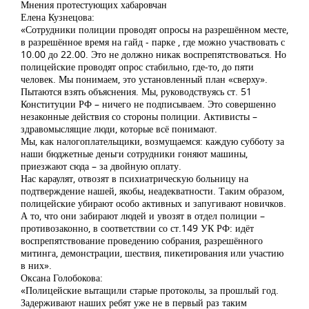
Мнения протестующих хабаровчан
Елена Кузнецова:
«Сотрудники полиции проводят опросы на разрешённом месте,
в разрешённое время на гайд - парке , где можно участвовать с
10.00 до 22.00. Это не должно никак воспрепятствоваться. Но
полицейские проводят опрос стабильно, где-то, до пяти
человек. Мы понимаем, это установленный план «сверху».
Пытаются взять объяснения. Мы, руководствуясь ст. 51
Конституции РФ – ничего не подписываем. Это совершенно
незаконные действия со стороны полиции. Активисты –
здравомыслящие люди, которые всё понимают.
Мы, как налогоплательщики, возмущаемся: каждую субботу за
наши бюджетные деньги сотрудники гоняют машины,
приезжают сюда – за двойную оплату.
Нас караулят, отвозят в психиатрическую больницу на
подтверждение нашей, якобы, неадекватности. Таким образом,
полицейские убирают особо активных и запугивают новичков.
А то, что они забирают людей и увозят в отдел полиции –
противозаконно, в соответствии со ст.149 УК РФ: идёт
воспрепятствование проведению собрания, разрешённого
митинга, демонстрации, шествия, пикетирования или участию
в них».
Оксана Голобокова:
«Полицейские вытащили старые протоколы, за прошлый год.
Задерживают наших ребят уже не в первый раз таким