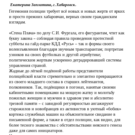
Екатерина Заплатина, г. Хабаровск.
Гегемония полиции требует всё новых и новых жертв от ярких
и просто прежних хабаровчан, верных своим гражданским
взглядам.
«Стена Плача» по делу С.И. Фургала, его фигурантам, чтит как
букву закона – соблюдая правила проведения протестной
субботы на гайд-парке КДД «Русь» – так и формы своего
волеизъявления благодаря звучным транспарантам; портретам
узников на своих футболках и другой атрибутике;
политическим жертвам ускоренно деградировавшей системы
управления страной.
Жадные до лёгкой подённой работы представители
полицейской власти стремительно и элегантно превращаются
из своего младшего состава в старших лейтенантов,
полковников. Так, подёнщики в погонах, нанятые своими
кабинетными помещиками на мощную жатву и молотьбу
пожилых женщин и мужчин в здравом уме и абсолютно
трезвой памяти – с завидной регулярностью ангажируют
старожилов и новобранцев из активистов в уютный «бобик»
кортежа служебных машин на объяснительное свидание в
письменной форме, а также в отдел полиции, как видно, для
более тесного знакомства с обстоятельствами неясного генеза
даже для самих инициаторов.