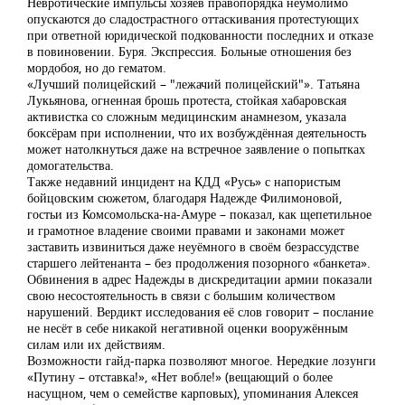
Невротические импульсы хозяев правопорядка неумолимо
опускаются до сладострастного оттаскивания протестующих
при ответной юридической подкованности последних и отказе
в повиновении. Буря. Экспрессия. Больные отношения без
мордобоя, но до гематом.
«Лучший полицейский – "лежачий полицейский"». Татьяна
Лукьянова, огненная брошь протеста, стойкая хабаровская
активистка со сложным медицинским анамнезом, указала
боксёрам при исполнении, что их возбуждённая деятельность
может натолкнуться даже на встречное заявление о попытках
домогательства.
Также недавний инцидент на КДД «Русь» с напористым
бойцовским сюжетом, благодаря Надежде Филимоновой,
гостьи из Комсомольска-на-Амуре – показал, как щепетильное
и грамотное владение своими правами и законами может
заставить извиниться даже неуёмного в своём безрассудстве
старшего лейтенанта – без продолжения позорного «банкета».
Обвинения в адрес Надежды в дискредитации армии показали
свою несостоятельность в связи с большим количеством
нарушений. Вердикт исследования её слов говорит – послание
не несёт в себе никакой негативной оценки вооружённым
силам или их действиям.
Возможности гайд-парка позволяют многое. Нередкие лозунги
«Путину – отставка!», «Нет вобле!» (вещающий о более
насущном, чем о семействе карповых), упоминания Алексея