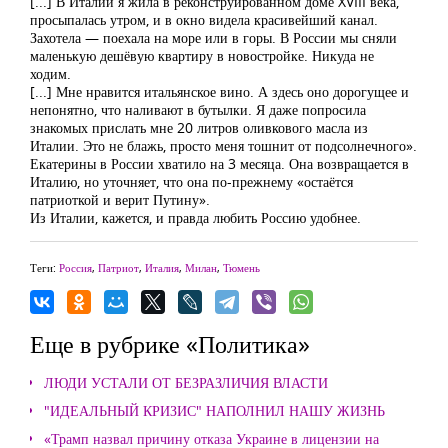
[...] В Италии я жила в реконструированном доме XVIII века,
просыпалась утром, и в окно видела красивейший канал.
Захотела — поехала на море или в горы. В России мы сняли
маленькую дешёвую квартиру в новостройке. Никуда не
ходим.
[...] Мне нравится итальянское вино. А здесь оно дорогущее и
непонятно, что наливают в бутылки. Я даже попросила
знакомых прислать мне 20 литров оливкового масла из
Италии. Это не блажь, просто меня тошнит от подсолнечного».
Екатерины в России хватило на 3 месяца. Она возвращается в
Италию, но уточняет, что она по-прежнему «остаётся
патриоткой и верит Путину».
Из Италии, кажется, и правда любить Россию удобнее.
Теги:
Россия
,
Патриот
,
Италия
,
Милан
,
Тюмень
Еще в рубрике «Политика»
ЛЮДИ УСТАЛИ ОТ БЕЗРАЗЛИЧИЯ ВЛАСТИ
"ИДЕАЛЬНЫЙ КРИЗИС" НАПОЛНИЛ НАШУ ЖИЗНЬ
«Трамп назвал причину отказа Украине в лицензии на