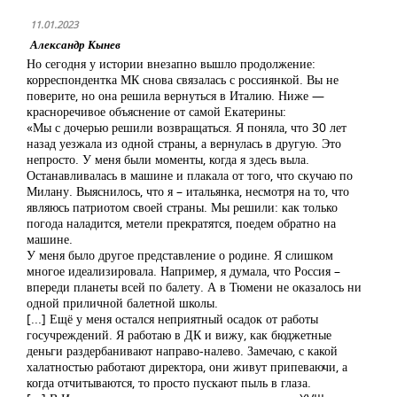
11.01.2023
Александр Кынев
Но сегодня у истории внезапно вышло продолжение:
корреспондентка МК снова связалась с россиянкой. Вы не
поверите, но она решила вернуться в Италию. Ниже —
красноречивое объяснение от самой Екатерины:
«Мы с дочерью решили возвращаться. Я поняла, что 30 лет
назад уезжала из одной страны, а вернулась в другую. Это
непросто. У меня были моменты, когда я здесь выла.
Останавливалась в машине и плакала от того, что скучаю по
Милану. Выяснилось, что я – итальянка, несмотря на то, что
являюсь патриотом своей страны. Мы решили: как только
погода наладится, метели прекратятся, поедем обратно на
машине.
У меня было другое представление о родине. Я слишком
многое идеализировала. Например, я думала, что Россия –
впереди планеты всей по балету. А в Тюмени не оказалось ни
одной приличной балетной школы.
[...] Ещё у меня остался неприятный осадок от работы
госучреждений. Я работаю в ДК и вижу, как бюджетные
деньги раздербанивают направо-налево. Замечаю, с какой
халатностью работают директора, они живут припеваючи, а
когда отчитываются, то просто пускают пыль в глаза.