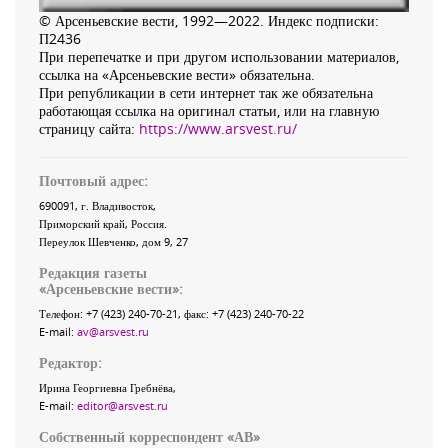
© Арсеньевские вести, 1992—2022. Индекс подписки:
П2436
При перепечатке и при другом использовании материалов,
ссылка на «Арсеньевские вести» обязательна.
При републикации в сети интернет так же обязательна
работающая ссылка на оригинал статьи, или на главную
страницу сайта:
https://www.arsvest.ru/
Почтовый адрес:
690091
, г.
Владивосток
,
Приморский край
,
Россия
.
Переулок Шевченко
, дом 9, 27
Редакция газеты
«
Арсеньевские вести
»:
Телефон:
+7 (423) 240-70-21
, факс:
+7 (423) 240-70-22
E-mail:
av@arsvest.ru
Редактор:
Ирина Георгиевна Гребнёва,
E-mail:
editor@arsvest.ru
Собственный корреспондент «АВ»