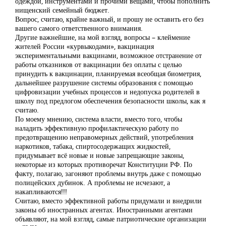
одеждой, инструментами и прочими вещами, чтобы пополнить
нищенский семейный бюджет.
Вопрос, считаю, крайне важный, и прошу не оставить его без
вашего самого ответственного внимания.
Другие важнейшие, на мой взгляд, вопросы – клеймение
жителей России «курвыкодами», вакцинация
экспериментальными вакцинами, возможное отстранение от
работы отказников от вакцинации без оплаты с целью
принудить к вакцинации, планируемая всеобщая биометрия,
дальнейшее разрушение системы образования с помощью
цифровизации учебных процессов и недопуска родителей в
школу под предлогом обеспечения безопасности школы, как я
считаю.
По моему мнению, система власти, вместо того, чтобы
наладить эффективную профилактическую работу по
предотвращению неправомерных действий, употребления
наркотиков, табака, спиртосодержащих жидкостей,
придумывает всё новые и новые запрещающие законы,
некоторые из которых противоречат Конституции РФ. По
факту, полагаю, загоняют проблемы внутрь даже с помощью
полицейских дубинок. А проблемы не исчезают, а
накапливаются!!!
Считаю, вместо эффективной работы придумали и внедрили
законы об иностранных агентах. Иностранными агентами
объявляют, на мой взгляд, самые патриотические организации