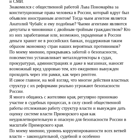
и СМИ.
Знакомился с общественной работой Льва Пономарёва за
конституционные права человека в России, который вдруг был
объявлен иностранным агентом! Тогда чьим агентом является
Анатолий Чубайс и ему подобные? Чьими агентами являются
депутаты и чиновники с двойным-тройным гражданством? Кто
из них заработанные или, возможно, украденные в России
деньги хранит не в российских банках, поддерживая таким
образом экономику стран наших вероятных противников?
По моему мнению, прикрываясь заботой о безопасности,
повсеместно устанавливает металлодетекторы в судах,
прокуратурах, администрациях и даже в магазинах, наносят
возможный вред здоровью тем, кто ежедневно вынужден
проходить через эти рамки, как через рентген.
И самое главное, на мой взгляд, что многие действия властных
структур с их реформами реально угрожают безопасности
России.
Я много общаюсь с жителями края, регулярно принимаю
участие в судебных процессах, в силу своей общественной
работы отслеживаю работу структур власти и вынужден дать
оценку системе власти Приморского края как
неудовлетворительную и опасную для безопасности России в
масштабе Приморского края.
По моему мнению, уровень коррумпированности всех ветвей
власти – законодательной, судебной и особенно