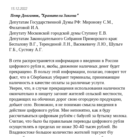
15.12.2022
Петр Довганюк, "Хранители Закона"
Депутатам Государственной Думы РФ: Миронову С.М.,
Филатовой И.А.
Депутату Московской городской думы Ступину Е.В.
Депутатам Законодательного Собрания Приморского края:
Беспалову В.Г., Терендиной Л.Н., Васюкевичу Л.Ю., Шульге
Г.Б., Сустову А.Г.
В сети распространяется информация о введении в России
цифрового рубля и, якобы, движение наличных денег будет
прекращено. В пользу этой информации, полагаю, говорит тот
факт, что в Сбербанках убирают терминалы, принимающие
наличность в качестве оплаты за различные услуги.
Уверен, что, в случае прекращения использования наличности
окончательно в нищету загонят жителей сельской местности,
продающих на обочинах дорог свою огородную продукцию,
добьют село. Возможно, я не понимаю смысла введения в
действие цифрового рубля. Мне непонятно, как я буду
рассчитываться цифровым рублём с бабусей за бутылку молока.
Считаю, что было бы правильным переводы цифрового рубля
осуществлять в пределах не ниже 30-40 тысяч рублей. Во
Владивостоке большое количество жителей торгуют б\у