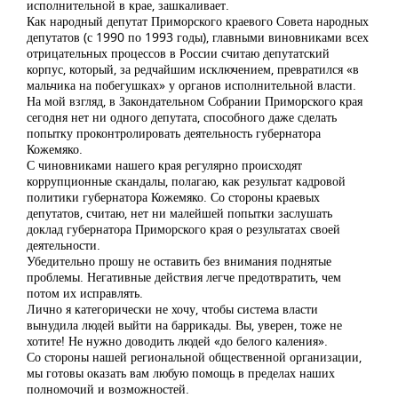
исполнительной в крае, зашкаливает.
Как народный депутат Приморского краевого Совета народных
депутатов (с 1990 по 1993 годы), главными виновниками всех
отрицательных процессов в России считаю депутатский
корпус, который, за редчайшим исключением, превратился «в
мальчика на побегушках» у органов исполнительной власти.
На мой взгляд, в Закондательном Собрании Приморского края
сегодня нет ни одного депутата, способного даже сделать
попытку проконтролировать деятельность губернатора
Кожемяко.
С чиновниками нашего края регулярно происходят
коррупционные скандалы, полагаю, как результат кадровой
политики губернатора Кожемяко. Со стороны краевых
депутатов, считаю, нет ни малейшей попытки заслушать
доклад губернатора Приморского края о результатах своей
деятельности.
Убедительно прошу не оставить без внимания поднятые
проблемы. Негативные действия легче предотвратить, чем
потом их исправлять.
Лично я категорически не хочу, чтобы система власти
вынудила людей выйти на баррикады. Вы, уверен, тоже не
хотите! Не нужно доводить людей «до белого каления».
Со стороны нашей региональной общественной организации,
мы готовы оказать вам любую помощь в пределах наших
полномочий и возможностей.