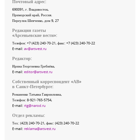
Почтовый адрес:
690091
, г.
Владивосток
,
Приморский край
,
Россия
.
Переулок Шевченко
, дом 9, 27
Редакция газеты
«
Арсеньевские вести
»:
Телефон:
+7 (423) 240-70-21
, факс:
+7 (423) 240-70-22
E-mail:
av@arsvest.ru
Редактор:
Ирина Георгиевна Гребнёва,
E-mail:
editor@arsvest.ru
Собственный корреспондент «АВ»
в Санкт-Петербурге:
Романенко Татьяна Гаврииловна,
Телефон: 8-921-765-5754,
E-mail:
rtg@narod.ru
Отдел рекламы:
Тел.: (423) 240-70-21, факс: (423) 240-70-22
E-mail:
reklama@arsvest.ru