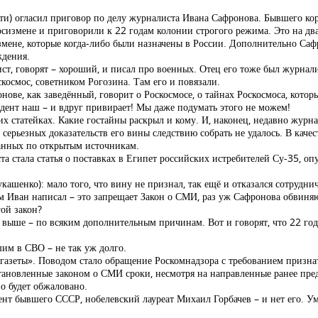
ости) огласил приговор по делу журналиста Ивана Сафронова. Бывшего к
змене и приговорили к 22 годам колонии строгого режима. Это на два
измене, которые когда-либо были назначены в России. Дополнительно Са
ждения.
, говорят – хороший, и писал про военных. Отец его тоже был журнали
скосмос, советником Рогозина. Там его и повязали.
е, как заведённый, говорит о Роскосмосе, о тайнах Роскосмоса, котор
дент наш – и вдруг привирает! Мы даже подумать этого не можем!
их статейках. Какие гостайны раскрыл и кому. И, наконец, недавно журн
ерьезных доказательств его вины следствию собрать не удалось. В качес
санных по открытым источникам.
а стала статья о поставках в Египет российских истребителей Су-35, о
шенко): мало того, что вину не признал, так ещё и отказался сотруднич
чём Иван написал – это запрещает Закон о СМИ, раз уж Сафронова обвиня
гой закон?
о выше – по всяким дополнительным причинам. Вот и говорят, что 22 года
им в СВО – не так уж долго.
азеты». Поводом стало обращение Роскомнадзора с требованием призна
установленные законом о СМИ сроки, несмотря на направленные ранее п
о будет обжаловано.
нт бывшего СССР, нобелевский лауреат Михаил Горбачев – и нет его. Ум