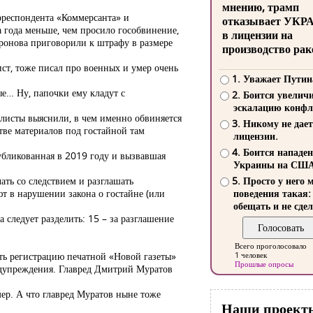
мнению, трамп
орреспондента «Коммерсанта» и
отказывает УКР
 года меньше, чем просило гособвинение,
в лицензии на
фронова приговорили к штрафу в размере
производство рак
ст, тоже писал про военных и умер очень
1. Уважает Путин
ые… Ну, папочки ему кладут с
2. Боится увелич
эскалацию конфл
алисты выяснили, в чем именно обвиняется
3. Никому не дает
тве материалов под гостайной там
лицензии.
4. Боится нападе
публикованная в 2019 году и вызвавшая
Украины на СШ
ать со следствием и разглашать
5. Просто у него 
ют в нарушении закона о гостайне (или
поведения такая:
обещать и не сдел
 следует разделить: 15 – за разглашение
Всего проголосовало
ть регистрацию печатной «Новой газеты»
1 человек
Прошлые опросы
редупреждения. Главред Дмитрий Муратов
ер. А что главред Муратов ныне тоже
Наши проект