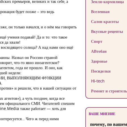
йских премьеров, великих и так себе, а
Земля-кормилица
оронация будет позже – это ведь
Вселенная
Салон красоты
е, он только начался, и о нём мы говорить
Вкусные рецепты
ё учения подавай! Да и то: что такое
Спорт
ся да хвали!
на восходящего солнца? А над нами оно ещё
АВтобан
краины. Назвал он Россию страной
Здоровье
оворит, что-то явно иноагентское?
гентом, года не прошло. И оно, как
Посиделки
дшей недели:
АЦИИ, ВЫПОЛНЯЮЩИМ ФУНКЦИИ
Hi-tech
А.
«против» и решили, что в нашей ситуации от
Ремонт и строитель
агентов»), а чуть позднее, когда все
телем официального СМИ. Читателей спешим
fine.Media также работает — хоть для
ВАШЕ МНЕНИЕ
е интересуется… Чего ж перед ними
почему, по вашем