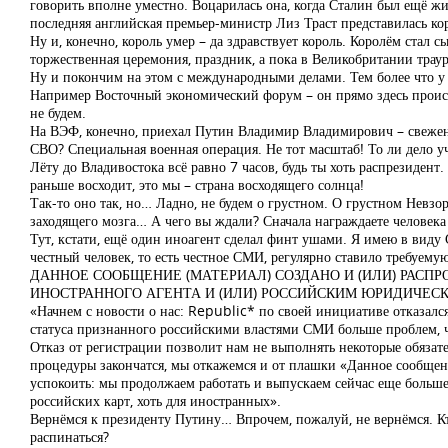
говорить вполне уместно. Воцарилась она, когда Сталин был ещё жи
последняя английская премьер-министр Лиз Траст представилась кор
Ну и, конечно, король умер – да здравствует король. Королём стал сы
торжественная церемония, праздник, а пока в Великобритании траур
Ну и покончим на этом с международными делами. Тем более что у 
Например Восточный экономический форум – он прямо здесь происхо
не будем.
На ВЭФ, конечно, приехал Путин Владимир Владимирович – свеженьк
СВО? Специальная военная операция. Не тот масштаб! То ли дело уче
Лёту до Владивостока всё равно 7 часов, будь ты хоть распрезидент
раньше восходит, это мы – страна восходящего солнца!
Так-то оно так, но… Ладно, не будем о грустном. О грустном Невзо
заходящего мозга… А чего вы ждали? Сначала награждаете человека т
Тут, кстати, ещё один иноагент сделал финт ушами. Я имею в виду
честный человек, то есть честное СМИ, регулярно ставило требуем
ДАННОЕ СООБЩЕНИЕ (МАТЕРИАЛ) СОЗДАНО И (ИЛИ) РА
ИНОСТРАННОГО АГЕНТА И (ИЛИ) РОССИЙСКИМ ЮРИДИЧЕ
«Начнем с новости о нас: Republic* по своей инициативе отказалс
статуса признанного российскими властями СМИ больше проблем, 
Отказ от регистрации позволит нам не выполнять некоторые обязате
процедуры закончатся, мы откажемся и от плашки «Данное сообщен
успокоить: мы продолжаем работать и выпускаем сейчас еще больше
российских карт, хоть для иностранных».
Вернёмся к президенту Путину… Впрочем, пожалуй, не вернёмся. Кто
распинаться?