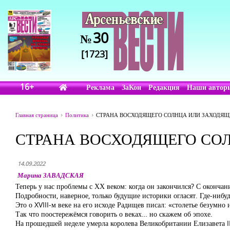
30
№
[1723]
16+
Реклама
ЗаКон
Редакция
Наши автор
Главная страница
Политика
СТРАНА ВОСХОДЯЩЕГО СОЛНЦА ИЛИ ЗАХОДЯЩ
СТРАНА ВОСХОДЯЩЕГО СОЛ
14.09.2022
Марина ЗАВАДСКАЯ
Теперь у нас проблемы с ХХ веком: когда он закончился? С оконча
Подробности, наверное, только будущие историки огласят. Где-нибу
Это о XVIII-м веке на его исходе Радищев писал: «столетье безумно
Так что поостережёмся говорить о веках… но скажем об эпохе.
На прошедшей неделе умерла королева Великобритании Елизавета II, 