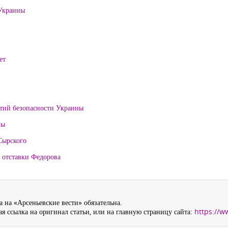
 Украины
ет
нтий безопасности Украины
ны
Сырского
 отставки Федорова
 на «Арсеньевские вести» обязательна.
я ссылка на оригинал статьи, или на главную страницу сайта:
https://w