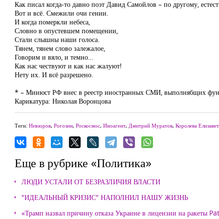
Как писал когда-то давно поэт Давид Самойлов – по другому, естест
Вот и всё. Смежили очи гении.
И когда померкли небеса,
Словно в опустевшем помещении,
Стали слышны наши голоса.
Тянем, тянем слово залежалое,
Говорим и вяло, и темно…
Как нас чествуют и как нас жалуют!
Нету их. И всё разрешено.
* – Минюст РФ внес в реестр иностранных СМИ, выполнябщих фун
Карикатура: Николая Воронцова
Теги:
Невзоров
,
Рогозин
,
Роскосмос
,
Иноагент
,
Дмитрий Муратов
,
Королева Елизавет
Еще в рубрике «Политика»
ЛЮДИ УСТАЛИ ОТ БЕЗРАЗЛИЧИЯ ВЛАСТИ
"ИДЕАЛЬНЫЙ КРИЗИС" НАПОЛНИЛ НАШУ ЖИЗНЬ
«Трамп назвал причину отказа Украине в лицензии на ракеты Pat