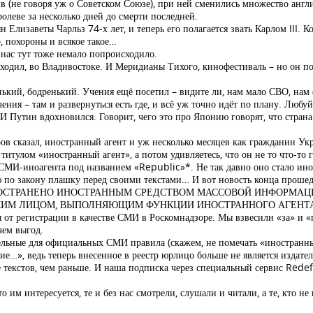
в (не говоря уж о Советском Союзе), при ней сменились множество англи
олеве за несколько дней до смерти последней.
н Елизаветы Чарльз 74-х лет, и теперь его полагается звать Карлом III. К
, похороны и всякое такое…
нас тут тоже немало попроисходило.
дил, во Владивостоке. И Меридианы Тихого, кинофестиваль – но он позж
ий, бодренький. Учения ещё посетил – видите ли, нам мало СВО, нам ещ
ния – там и развернуться есть где, и всё уж точно идёт по плану. Любуй
. И Путин вдохновился. Говорит, чего это про Японию говорят, что стра
ров сказал, иностранный агент и уж несколько месяцев как гражданин У
итулом «иностранный агент», а потом удивляетесь, что он не то что-то г
 СМИ-иноагента под названием «Republic»*. Не так давно оно стало иноа
ую по закону плашку перед своими текстами… И вот новость конца проше
СПРОСТРАНЕНО ИНОСТРАННЫМ СРЕДСТВОМ МАССОВОЙ ИНФОРМ
СКИМ ЛИЦОМ, ВЫПОЛНЯЮЩИМ ФУНКЦИИ ИНОСТРАННОГО АГЕНТ
я от регистрации в качестве СМИ в Роскомнадзоре. Мы взвесили «за» и 
чем выгод.
льные для официальных СМИ правила (скажем, не помечать «иностранных 
ие…», ведь теперь внесенное в реестр юрлицо больше не является изда
 текстов, чем раньше. И наша подписка через специальный сервис Rede
 им интересуется, те и без нас смотрели, слушали и читали, а те, кто н