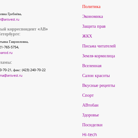
Политика
евна Гребнёва,
Экономика
r@arsvest.ru
Защита прав
ый корреспондент «АВ»
етербурге:
ЖКХ
тьяна Гаврииловна,
Письма читателей
21-765-5754,
narod.ru
Земля-кормилица
кламы:
Вселенная
40-70-21, факс: (423) 240-70-22
Салон красоты
ma@arsvest.ru
Вкусные рецепты
Спорт
АВтобан
Здоровье
Посиделки
Hi-tech