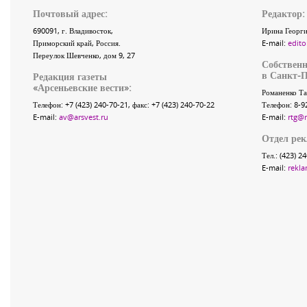
Почтовый адрес:
Редактор:
690091
, г.
Владивосток
,
Ирина Георги
Приморский край
,
Россия
.
E-mail:
edito
Переулок Шевченко
, дом 9, 27
Собственн
в Санкт-П
Редакция газеты
«
Арсеньевские вести
»:
Романенко Та
Телефон:
+7 (423) 240-70-21
, факс:
+7 (423) 240-70-22
Телефон: 8-9
E-mail:
av@arsvest.ru
E-mail:
rtg@
Отдел ре
Тел.: (423) 2
E-mail:
rekla