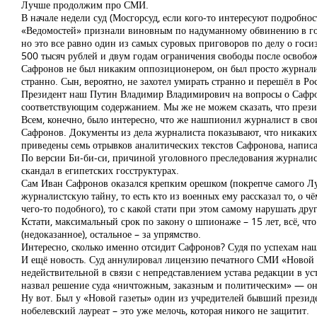
Лучше продолжим про СМИ.
В начале недели суд (Мосгорсуд, если кого-то интересуют подробн
«Ведомостей» признали виновным по надуманному обвинению в госи
но это все равно один из самых суровых приговоров по делу о гос
500 тысяч рублей и двум годам ограничения свободы после освобо
Сафронов не был никаким оппозиционером, он был просто журналист
странно. Сын, вероятно, не захотел умирать странно и перешёл в Ро
Президент наш Путин Владимир Владимирович на вопросы о Сафронов
соответствующим содержанием. Мы же не можем сказать, что прези
Всем, конечно, было интересно, что же нашпионил журналист в сво
Сафронов. Документы из дела журналиста показывают, что никаких с
приведены семь отрывков аналитических текстов Сафронова, напи
По версии Би-би-си, причиной уголовного преследования журналист
скандал в египетских госструктурах.
Сам Иван Сафронов оказался крепким орешком (покрепче самого Лука
журналистскую тайну, то есть кто из военных ему рассказал то, о 
чего-то подобного), то с какой стати при этом самому нарушать дру
Кстати, максимальный срок по закону о шпионаже – 15 лет, всё, чт
(недоказанное), остальное – за упрямство.
Интересно, сколько именно отсидит Сафронов? Судя по успехам наш
И ещё новость. Суд аннулировал лицензию печатного СМИ «Новой г
недействительной в связи с непредставлением устава редакции в 
назвал решение суда «ничтожным, заказным и политическим» — он
Ну вот. Был у «Новой газеты» один из учредителей бывший президе
нобелевский лауреат – это уже мелочь, которая никого не защитит.