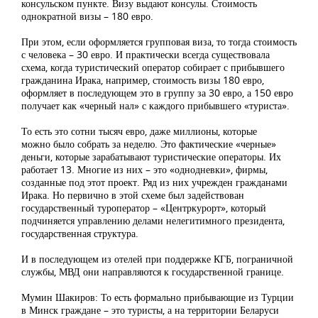
консульском пункте. Визу выдают консулы. Стоимость
однократной визы – 180 евро.
При этом, если оформляется групповая виза, то тогда стоимость
с человека – 30 евро. И практически всегда существовала
схема, когда туристический оператор собирает с прибывшего
гражданина Ирака, например, стоимость визы 180 евро,
оформляет в последующем это в группу за 30 евро, а 150 евро
получает как «черный нал» с каждого прибывшего «туриста».
То есть это сотни тысяч евро, даже миллионы, которые
можно было собрать за неделю. Это фактические «черные»
деньги, которые зарабатывают туристические операторы. Их
работает 13. Многие из них – это «однодневки», фирмы,
созданные под этот проект. Ряд из них учрежден гражданами
Ирака. Но первично в этой схеме был задействован
государственный туроператор – «Центркурорт», который
подчиняется управлению делами нелегитимного президента,
государственная структура.
И в последующем из отелей при поддержке КГБ, пограничной
службы, МВД они направляются к государственной границе.
Мумин Шакиров: То есть формально прибывающие из Турции
в Минск граждане – это туристы, а на территории Беларуси