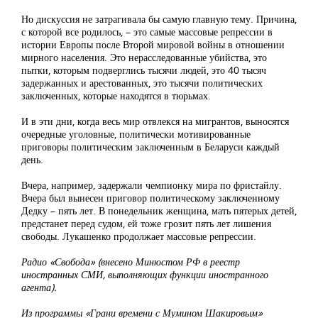
Но дискуссия не затрагивала бы самую главную тему. Причина,
с которой все родилось, – это самые массовые репрессии в
истории Европы после Второй мировой войны в отношении
мирного населения. Это нерасследованные убийства, это
пытки, которым подверглись тысячи людей, это 40 тысяч
задержанных и арестованных, это тысячи политических
заключенных, которые находятся в тюрьмах.
И в эти дни, когда весь мир отвлекся на мигрантов, выносятся
очередные уголовные, политически мотивированные
приговоры политическим заключенным в Беларуси каждый
день.
Вчера, например, задержали чемпионку мира по фристайлу.
Вчера был вынесен приговор политическому заключенному
Дедку – пять лет. В понедельник женщина, мать пятерых детей,
предстанет перед судом, ей тоже грозит пять лет лишения
свободы. Лукашенко продолжает массовые репрессии.
Радио «Свобода» (внесено Минюстом РФ в реестр
иностранных СМИ, выполняющих функции иностранного
агента).
Из программы «Грани времени с Мумином Шакировым»