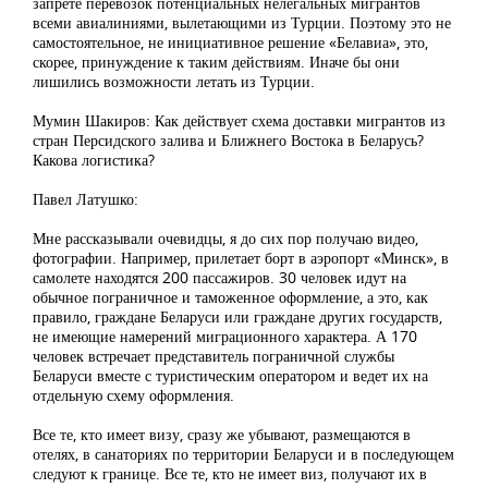
запрете перевозок потенциальных нелегальных мигрантов
всеми авиалиниями, вылетающими из Турции. Поэтому это не
самостоятельное, не инициативное решение «Белавиа», это,
скорее, принуждение к таким действиям. Иначе бы они
лишились возможности летать из Турции.
Мумин Шакиров: Как действует схема доставки мигрантов из
стран Персидского залива и Ближнего Востока в Беларусь?
Какова логистика?
Павел Латушко:
Мне рассказывали очевидцы, я до сих пор получаю видео,
фотографии. Например, прилетает борт в аэропорт «Минск», в
самолете находятся 200 пассажиров. 30 человек идут на
обычное пограничное и таможенное оформление, а это, как
правило, граждане Беларуси или граждане других государств,
не имеющие намерений миграционного характера. А 170
человек встречает представитель пограничной службы
Беларуси вместе с туристическим оператором и ведет их на
отдельную схему оформления.
Все те, кто имеет визу, сразу же убывают, размещаются в
отелях, в санаториях по территории Беларуси и в последующем
следуют к границе. Все те, кто не имеет виз, получают их в