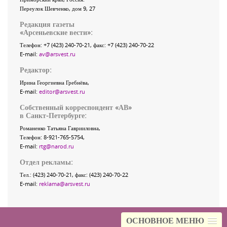
Переулок Шевченко
, дом 9, 27
Редакция газеты
«
Арсеньевские вести
»:
Телефон:
+7 (423) 240-70-21
, факс:
+7 (423) 240-70-22
E-mail:
av@arsvest.ru
Редактор:
Ирина Георгиевна Гребнёва,
E-mail:
editor@arsvest.ru
Собственный корреспондент «АВ»
в Санкт-Петербурге:
Романенко Татьяна Гаврииловна,
Телефон: 8-921-765-5754,
E-mail:
rtg@narod.ru
Отдел рекламы:
Тел.: (423) 240-70-21, факс: (423) 240-70-22
E-mail:
reklama@arsvest.ru
ОСНОВНОЕ МЕНЮ